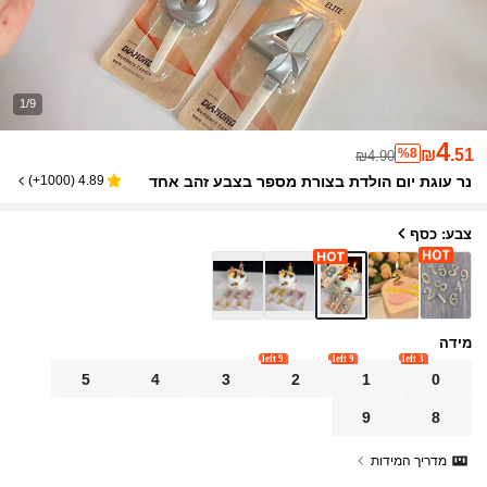
1/9
4
%8
₪
.51
₪4.90
נר עוגת יום הולדת בצורת מספר בצבע זהב אחד
)
1000+
(
4.89
צבע: כסף
מידה
9 left
9 left
3 left
5
4
3
2
1
0
9
8
מדריך המידות