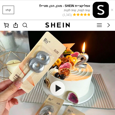
אפליקציית SHEIN - מוכן, הכן, סטייל!
×
קחו
שווה לנסות, שווה לקנות
(1,345)