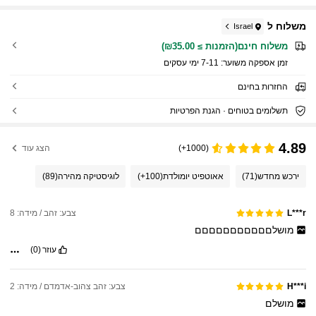
משלוח ל
Israel
משלוח חינם(הזמנות ≥ ₪35.00)
זמן אספקה ​​משוער:
7-11 ימי עסקים
החזרות בחינם
תשלומים בטוחים · הגנת הפרטיות
4.89
(1000+)
הצג עוד
ירכש מחדש
(71)
אאוטפיט יומולדת
(100+)
לוגיסטיקה מהירה
(89)
צבע: זהב / מידה: 8
L***r
מושלםםםםםםםםםםם
עוזר
(0)
צבע: זהב צהוב-אדמדם / מידה: 2
H***i
מושלם