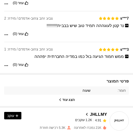
עוזר
(0)
צבע: זהב צהוב-אדמדם / מידה: 2
s***7
נר
קטן
לעוגההה
תמיד
טוב
שיש
בבבית!!!!!!!!!
עוזר
(0)
צבע: זהב צהוב-אדמדם / מידה: 1
s***3
ממש
חמוד
הגיעה
בול
כמו
במדיה
החברתית
יפההה
עוזר
(0)
1.2K עוקבים
4.91
פרטי המוצר
חומר:
שעוה
1.2K עוקבים
4.91
הצג עוד
JHLLMY
עוקב
1.2K עוקבים
4.91
z***x
שילם
לפני יום אחד
21K נמכרו לאחרונה
5.3K רכישה חוזרת