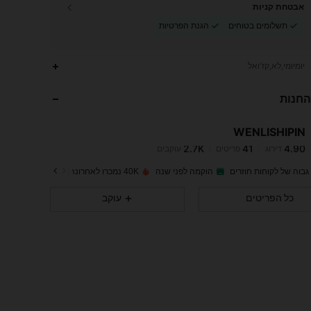
אבטחת קניות
תשלומים בטוחים
הגנת הפרטיות
2.7K
41
4.90
יומיומי,לא,קז'ואל
החנות
2.7K
41
4.90
WENLISHIPIN
2.7K
41
4.90
דירוג
פריטים
עוקבים
l***5
שילם
לפני יום אחד
גבוה של לקוחות חוזרים
הוקמה לפני שנה
40K נמכרו לאחרונה
2.7K
41
4.90
כל הפריטים
עוקב
2.7K
41
4.90
2.7K
41
4.90
2.7K
41
4.90