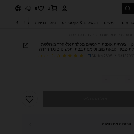
0
0
די שינה
נעליים
תכשיטים & אקססוריס
ביוטי ובריאות
טקסטיל לבית
ט
טבעת 1pc יצירתית אופנתית לנשים מפלדת אל-חלד משולשת
ת-צבעי, טבעת מוביוס מסתובבת, תכשיטים נגד חרדה
SKU: sj26051216313796
(2 ביקורות)
PRICE AND AVAILABIL
 מוצר זה אזל
אזל מהמלאי
החזרות מתקבלות