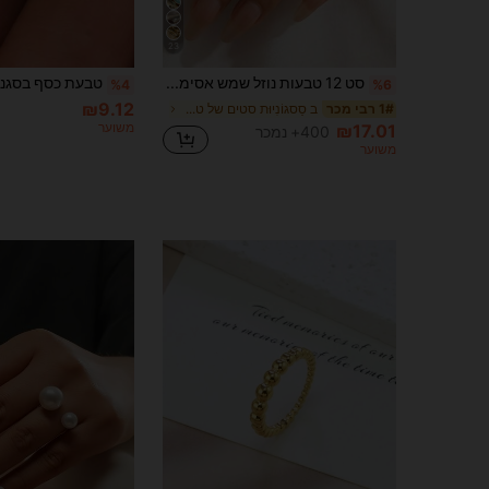
23
סט 12 טבעות נוזל שמש אסימטריות בסגנון מינימליסטי וינטג', טבעות וינטג' יוקרתיות לנשים, מתאים למסיבות, למתנה, ללבישה יומיומית, אסתטי
%4
%6
₪9.12
ב סַסגוֹנִיוּת סטים של טבעות לנשים
1# רבי מכר
משוער
₪17.01
400+ נמכר
משוער