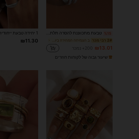
טבעת מתכווננת להסרה תלת-צבעית אופנתית אחת עם זירקוניה משובצת מיקרו, טבעת סיכה בסגנון יצירתית ללבוש יומיומי
%15
₪11.30
ב הצמיחה המהירה ביותר טבעות נשים
2# רבי מכר
₪13.01
200+ נמכר
שיעור גבוה של לקוחות חוזרים