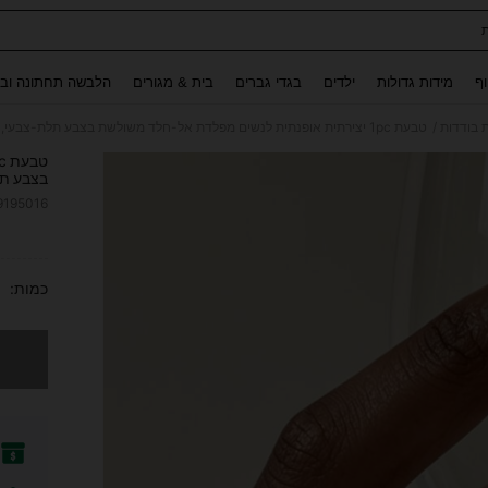
Use up and down arrow keys to חיפוש אחרון and לחפש ולמצוא. Press Enter to select.
וף
מידות גדולות
ילדים
בגדי גברים
בית & מגורים
הלבשה תחתונה ובג
/
 בודדות
טבעת 1pc יצירתית אופנתית לנשים מפלדת אל-חלד משולשת בצבע תלת-צבעי, טבעת מוביוס מסתובבת, תכשיטים נגד חרדה
בצבע תל
9195016
ITY
כמות:
מצטערים,