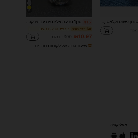
11
1 יחידה בסגנון פשוט וקלאסי, טבעת כסופה סטרלינג 925 עם עיצוב תליון לב לנשים, אביזר יצירתי אופנה ללבוש יומיומי ונופש, מתנת רעיון
1pc טבעת אלגנטית עם זירקוניה קובית, לנשים, מתאימה לחתונה, אירוסין, יום נישואין, מסיבה, יום האהבה ומסיבות אחרות.
%15
ב בציר טבעות נשים
6# רבי מכר
₪10.97
300+ נמכר
שיעור גבוה של לקוחות חוזרים
אפליקציה