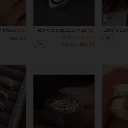
משתמש חדש
31
קופון מוצר
%הנחה
מוגבל ל-₪539
הזמנות ₪745+
מוגבל בזמן
1 יחידה טבעת ייחודית לנשים מפלדת אל חלד זוהרת בציפוי זהב 14K, מתנה עבורה
ZHIXUN טבעות אינסוף, טבעות מערבולת, טבעות בהתאמה אישית, טבעות אמנות, טבעות ספירלה, טבעות ייחודיות, טבעות ספירלה בצבע כסף, תכשיטי נשים, מתנות עבורה
%15
%3
(100+)
₪6.63
₪8.92
90+ נמכר