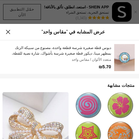
SHEIN APP - استعد، انطلق، تألق بالأناقة!
حمّل التطبيق
×
تستحق التجربة، تستحق الشراء
الآن
(1,345)
عرض المشابه في 'مقاس واحد'
دبوس قطة صغيرة شرسة قطعة واحدة، مصنوع من سبيكة الزنك
بمظهر مينا، ديكور قطة صغيرة شرسة بأشواك، شارة نصية للقطة،
تصميم مناسب للجنسين، هدية اكسسوار يومي
متعدد الألوان / مقاس واحد
₪5.70
منتجات مشابهة