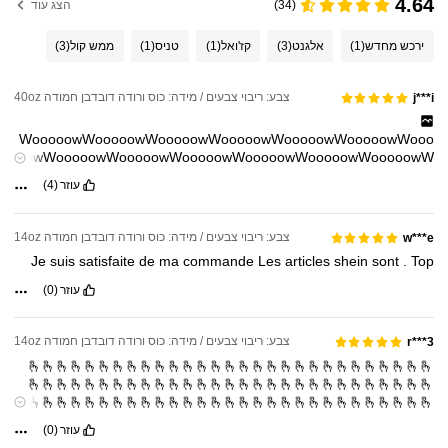
4.64
(34)
הצג עוד
ירכש מחדש
(1)
אלגנט
(3)
קז'ואל
(1)
טניס
(1)
ממש קול
(3)
צבע: ריבוי צבעים / מידה: כוס ורודה דובדבן חמודה 40oz
j***i
WooooowWooooowWooooowWooooowWooooowWooooowWooo
oowWooooowWooooowWooooowWooooowWooooowWooooowW
ooooowWooooowWooooowWooooowWooooowWooooowWooooo
עוזר
(4)
wWooooowWooooowWooooowWooooowWooooowWooooowWoo
ooowWooooowWooooowWooooowWooooowWooooow
WooooowWooooowWooooowWooooowWooooowWooooowWooo
צבע: ריבוי צבעים / מידה: כוס ורודה דובדבן חמודה 14oz
w***e
oowWooooowWooooowWooooowWooooowWooooowWooooowW
Je
suis
satisfaite
de
ma
commande
Les
articles
shein
sont
.
Top
ooooowWooooowWooooowWooooowWooooowWooooowWooooo
wWooooowWooooowWooooowWooooowWooooowWooooowWoo
עוזר
(0)
ooowWooooowWooooowWooooowWooooowWooooow
WooooowWooooowWooooowWooooowWooooowWooooowWooo
oowWooooowWooooowWooooowWooooowWooooowWooooowW
צבע: ריבוי צבעים / מידה: כוס ורודה דובדבן חמודה 14oz
r***3
ooooowWooooowWooooowWooooowWooooowWooooowWooooo
🫰🫰🫰🫰🫰🫰🫰🫰🫰🫰🫰🫰🫰🫰🫰🫰🫰🫰🫰🫰🫰🫰🫰🫰🫰🫰🫰🫰🫰
wWooooowWooooowWooooowWooooowWooooowWooooowWoo
🫰🫰🫰🫰🫰🫰🫰🫰🫰🫰🫰🫰🫰🫰🫰🫰🫰🫰🫰🫰🫰🫰🫰🫰🫰🫰🫰🫰🫰
ooowWooooowWooooowWooooowWooooowWooooow
🫰🫰🫰🫰🫰🫰🫰🫰🫰🫰🫰🫰🫰🫰🫰🫰🫰🫰🫰🫰🫰🫰🫰🫰🫰🫰🫰🫰🫰
WooooowWooooowWooooowWooooowWooooowWooooowWooo
🫰🫰🫰🫰🫰🫰🫰🫰🫰🫰🫰🫰🫰🫰🫰🫰🫰🫰🫰🫰🫰🫰🫰🫰🫰🫰🫰🫰🫰
oowWooooowWooooowWooooowWooooowWooooowWooooowW
עוזר
(0)
🫰🫰🫰🫰🫰🫰🫰🫰🫰🫰🫰🫰🫰🫰🫰🫰🫰🫰🫰🫰🫰🫰🫰🫰🫰🫰🫰🫰🫰
ooooowWooooowWooooowWooooowWooooowWooooowWooooo