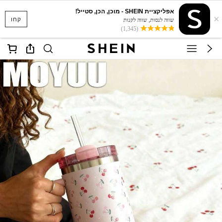
אפליקציית SHEIN - מוכן, הכן, סטייל!
×
קחו
שווה לנסות, שווה לקנות
(1,345)