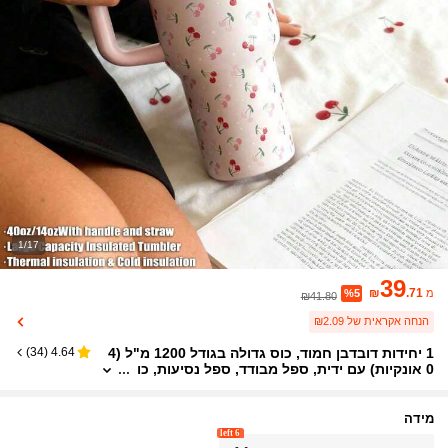
1/17
39
₪
.71
מ
%5
₪41.80
הנחה אקראית של ₪2.09
1 יחידות דובדבן חמוד, כוס גדולה בגודל 1200 מ"ל (4
)
34
(
4.64
0 אונקיות) עם ידית, ספל מבודד, ספל נסיעות, כו
ס ואקום מבודדת מנירוסטה, מתאים לנסיעות, בי
ת ספר, משרד, חוץ, חדר כושר, בית, יום האהבה, חג,
מתנת יום הולדת (עם קש)
מידה
6 left