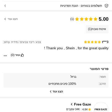
תשלומים בטוחים · הגנת הפרטיות
5.00
(1)
הצג עוד
איכות טובה
(1)
צבע: ריבוי צבעים / מידה: צָהוֹב
t***3
!
Thank
you
,
Shein
,
for
the
great
quality
עוזר
(0)
פרטי המוצר
34K עוקבים
4.84
חומר:
ברזל
הרכב:
100% סיבים מתכתיים
הצג עוד
34K עוקבים
4.84
Free Gaze
34K עוקבים
4.84