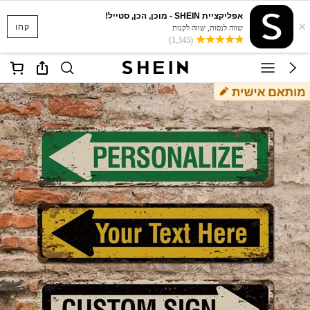
אפליקציית SHEIN - מוכן, הכן, סטייל!
×
קחו
שווה לנסות, שווה לקנות
(1,345)