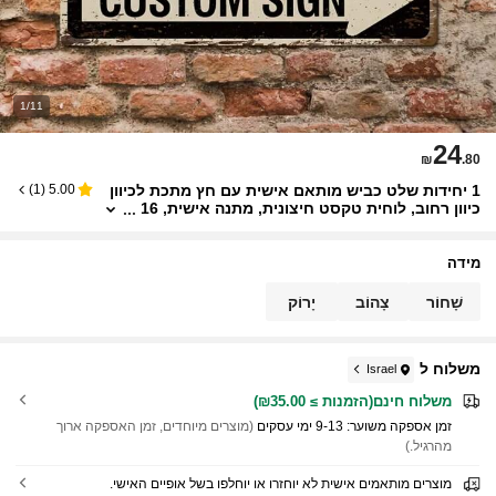
1/11
24
₪
.80
1 יחידות שלט כביש מותאם אישית עם חץ מתכת לכיוון
)
1
(
5.00
כיוון רחוב, לוחית טקסט חיצונית, מתנה אישית, 16
X4 אינץ', עיצוב חדר דקורטיבי, עיצוב חדר שינה, ע
יצוב הבית, עיצוב הבית, עיצוב קצה זהוב וכסף
מידה
שָׁחוֹר
צָהוֹב
יָרוֹק
משלוח ל
Israel
משלוח חינם(הזמנות ≥ ₪35.00)
זמן אספקה ​​משוער:
9-13 ימי עסקים
(מוצרים מיוחדים, זמן האספקה ארוך
מהרגיל.)
מוצרים מותאמים אישית לא יוחזרו או יוחלפו בשל אופיים האישי.