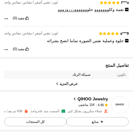
لون: ذهبي أصفر / مقاس: مقاس واحد
f***o
نعمة
وكلووووووو
حلوووووووزززوزووو
مفيد
(0)
لون: ذهبي أصفر / مقاس: مقاس واحد
a***9
حلوة
وعملية
نفس
الصورة
تماما
انصح
بشرائه
مفيد
(0)
11K متابعون
4.95
تفاصيل المنتج
تكوين:
سبيكة الزنك
11K متابعون
4.95
عرض المزيد
QIHOO Jewelry
11K متابعون
4.95
s***3
تم دفع
منذ 1 يوم
عملاء متكررون بشكل كبير
تأسست منذ عام واحد
63K تم بيعها مؤخرًا
11K متابعون
متابع
كل المنتجات
4.95