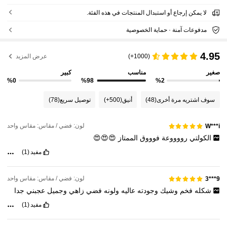
لا يمكن إرجاع أو استبدال المنتجات في هذه الفئة.
مدفوعات آمنة · حماية الخصوصية
4.95
(1000+)
عرض المزيد
صغير
مناسب
كبير
%0
%98
%2
سوف اشتريه مرة أخرى
(48)
أنيق
(500+)
توصيل سريع
(78)
لون: فضي / مقاس: مقاس واحد
W***i
الكولتي
رووووعة
فوووق
الممتاز
😍😍😍
مفيد
(1)
لون: فضي / مقاس: مقاس واحد
9***3
شكله
فخم
وشيك
وجودته
عاليه
ولونه
فضي
زاهي
وجميل
عجبني
جدا
مفيد
(1)