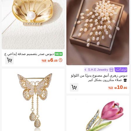
دبوس صدر بتصميم صدفة إبداعي ع
NEW
صري، إكسسوار دبوس كورساج فاخر أني
6
%9
₪
.49
ق وراقي ومتقن للنساء، أسلوب نخبوي مت
ميز
S.H.E Jewelry
دبوس زهري أنيق مصنوع يدويًا من اللؤلؤ
قطعة واحدة مناسب للنساء في المناسبا
عملاء متكررون بشكل كبير
ت
10
%3
₪
.86