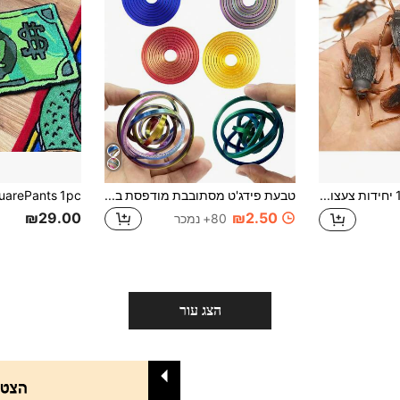
10/20 יחידות צעצועי מתיחה מצחיקים של ג'וקים מזויפים, צעצועי חרקים ריאליסטיים חדשניים, מתנת מתיחה מפחידה, מזכרת למסיבה, מתנה לחג, ציוד למסיבת לילאוואל, סתיו, חג המולד
טבעת פידג'ט מסתובבת מודפסת בתלת מימד אחת, מתנה מהנה למבוגרים - עשויה מחומר PLA, ספינר אצבע מיני יצירתי, מעוצבת עם גירוסקופ סיבובי, מתאים למשרד ולמשחקים, מתנה מושלמת למסיבה
₪29.00
₪2.50
80+ נמכר
הצג עור