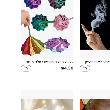
5/10 יחידות אביזרים לאפקט עשן קסום - ציוד למסיבת 1 באפריל. הגודל ללא סימון הוא גדול. אנא עיינו במדריך ובסרטון ההדרכה. צעצועי ביצועי פנטזיה משפחתיים להנאה על הבמה וציוד מסיבה חדשני.
צעצוע פידג'ט מודפס בתלת מימד בצורת כוכב מצולע, מבנה מתקפל בתלת מימד, הקלה על לחץ באצבעות, צעצוע מרגיע אורקולי, קישוט לשולחן העבודה, מתנה לחג המולד, מתנת מסיבת יום הולדת, מתנה אידיאלית לחג
₪4.30