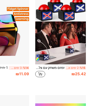
זמזם משחק עם צליל ואור, מתאים למשחקי משפחה, משחקי חידון, ערבי משחק, מועדוני חידון ידע וכיתות לימוד (שחור)
%15
2 ימים אחרונים
%14
3 ימים אחרונים
₪11.09
₪25.42