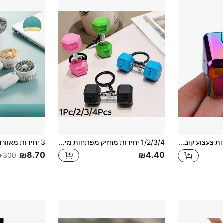
1 יחידות צעצוע קובייה מסתובבת, ספינר אצבע צבעוני ג'יירו אצבע גאדג'ט מכני, הפגת מתחים סגסוגת בטכנולוגיה מתקדמת
1/2/3/4 יחידות מחזיק מפתחות מיני ריאליסטי בצורת משקולת יד, אביזר כושר ובניית גוף, מתנה מקורית לחובבי כושר
₪8.70
₪4.40
300+ נמכר