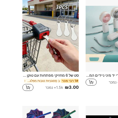
2.1K
273
4.89
2.1K
273
4.89
2.1K
273
4.89
3 יחידות מאווררי יד מיני ניידים המופעלים על ידי סוללה, עם שרוך, סגנון חוץ מינימליסטי, כוונון מהירות יחיד
סט של 6 מחזיקי מפתחות עם טוקן לעגלת קניות מסופרמרקט מפלדת אל חלד, תליון מחזיק מפתחות טוקן נגד אובדן, עיצוב מינימליסטי פרקטי ומעניין, 3/1 יחידות, מתאים לסופרמרקט, חוץ, מפתחות רכב, תליון לטלפון, תיק, תליון, מתנה ליום האם, תליון דקורטיבי, עיצוב בית, הלווין, חג המולד, פריט חיוני לנסיעות
ב סַסגוֹנִיוּת טובות מפלגה אחרות
1# רבי מכר
₪3.00
1.5k+ נמכר