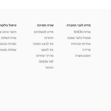
מידע לגבי החברה
עזרה תמיכה
טיפול בלקוח
אודות SHEIN
מידע למשלוחים
תיצור איתנו ק
מפעיל בלוגר אופנה
החזרות
צורת תשלום
אחריות חברתית
איך לבצע הזמנה
נקודות הבונוס של
קריירה
איך לעקוב
שאלות נפוצות
הסכם פשרה
מדריך המידות
SHEIN VIP
ההחזר