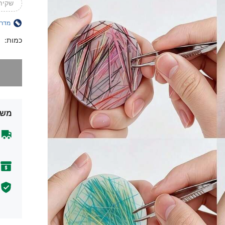
שקית 
מדרי
כמות:
מצטערים,
משל