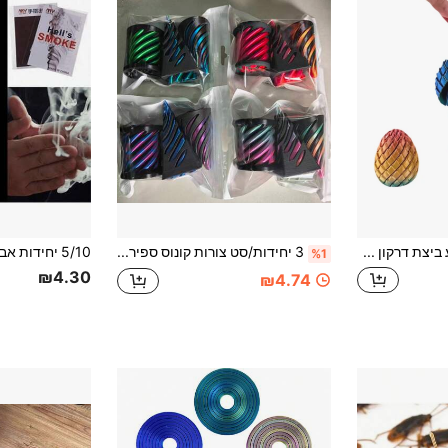
צעצוע ביצת דרקון מודפס בתלת-ממד לקצות האצבעות, ביצה מחליקה בספירלה, צעצוע חושי לשולחן, צעצוע מיקוד לכיס להפגת מתח וחרדה למבוגרים, מתאים ל-ADHD
3 יחידות/סט צורות קונוס ספירלי אסימטריות, קונוס ספירלי מודפס בתלת מימד, גליל, צורות פירמידה, צעצוע פידג'ט להקלה על חוסר שקט וחרדה, קישוט קו מערבולת מיני לרכב, סלון, חדר שינה, מתאים למסיבה, חבר, יום הולדת, מתנה לחג
%1
₪4.30
₪4.74