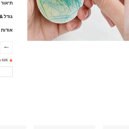
תיאור
גודל &
אודות 
68K נמכרו לאחרונה