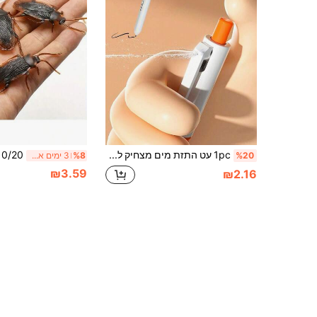
1pc עט התזת מים מצחיק לשימוש חוזר, משמש כמו עט כדורי, לא מזיק, קל למילוי ולנשיאה, מתאים ליום האחד באפריל, מסיבות מתיחה, מתנות יום הולדת, בדיחות משרדיות, בידור בכיתה ומגוון מתיחות משעשעות.
%20
%8
3 ימים אחרונים
₪3.59
₪2.16