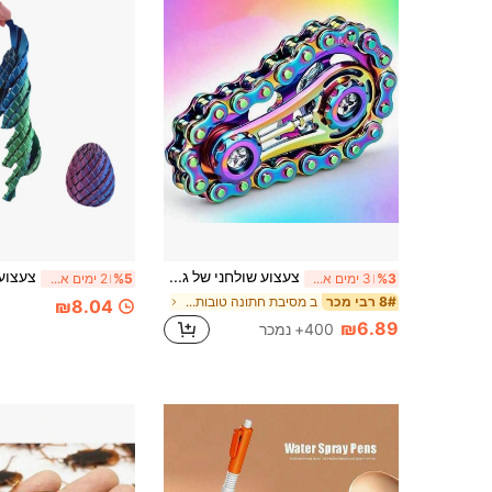
צעצוע שולחני של גלגל שיניים מפלדת אל-חלד מעובד CNC - שרשרת אופניים שקטה, כלי להפגת מתחים וריכוז למבוגרים (מתאים לשימוש משרדי), פריט אספנות אמנותי מכני, מתנה נהדרת
%3
3 ימים אחרונים
%5
2 ימים אחרונים
ב מסיבת חתונה טובות מפלגה אחרות
8# רבי מכר
₪8.04
₪6.89
400+ נמכר