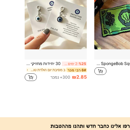
SpongeBob SquarePants 1pc שטיח דוגמת סנדי צ'יקס 40cm X 60cm, מתאים לחדר שינה, סלון, ליד המיטה, כניסה ואזורי בית אחרים. שטיחון דלת ללא החלקה, מתנה אידיאלית למעריצים וחובבים, גם בחירה נהדרת לחג המולד.
30 יחידות מחזיקי מפתחות טורקיים קלאסיים עם עין הרע | כולל כרטיס ומפתחות | כרטיס ברכה בלעדי | מתאים למתנות צוות, מתנות לעבודה, עיצוב אריזה, עיצוב ארנק, עיצוב מפתחות לבית, מתנות לחג המולד, מתנות חג ההודיה | מתנות למסיבה
%25
2 ימים אחרונים
ב מסיבת יום הולדת טובות מפלגה אחרות
6# רבי מכר
₪2.85
300+ נמכר