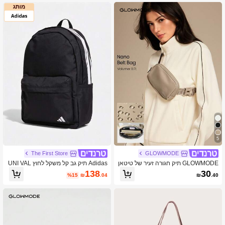
ים, קמפינג, רכיבה על אופניים ונסיעות
ץ.
5
The First Store
GLOWMODE
GLOWMODE תיק חגורה זעיר של טיטאן
Adidas תיק גב קל משקל לחוץ UNI VAL
ננו יומיומי קז'ואל
3 BP 2026 קיץ חדש לגברים ונשים, תיק
138
30
%15
₪
.04
₪
.40
גב מינימליסטי לנסיעות KZ2250