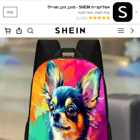
אפליקציית SHEIN - מוכן, הכן, סטייל!
×
קחו
שווה לנסות, שווה לקנות
(1,345)