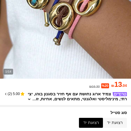
1/14
13
₪
.04
%20
₪16.30
צמיד ארוג נחושת עם אף חזיר בסגנון בוהו, יצי
)
2
(
5.00
רתי, מינימליסטי ואלגנטי, מתאים לנשים, אחיות, זו
גות, מסיבות או סיום לימודים, מתנה מושלמת ללבו
ש יומיומי, דייטים, מסיבות, חתונות, חגים. מתאים מאוד
לחופשות חוף בקיץ, לא אלרגני, מידה מתכווננת
סוג סטייל
רצועת יד
רצועת יד