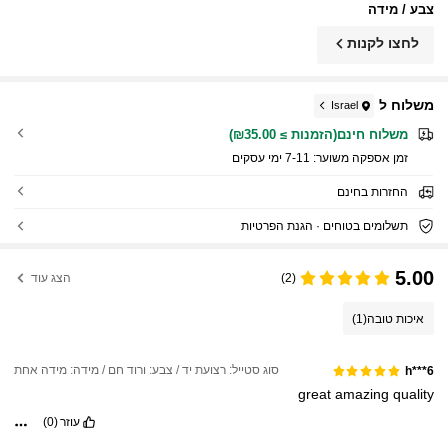
צבע / מידה
לחצו לקנות
משלוח ל
Israel
משלוח חינם(הזמנות ≥ ₪35.00)
זמן אספקה ​​משוער:
7-11 ימי עסקים
החזרות בחינם
תשלומים בטוחים · הגנת הפרטיות
5.00
(2)
הצג עוד
איכות טובה
(1)
סוג סטייל: רצועת יד / צבע: ורוד חם / מידה: מידה אחת
h***6
great
amazing
quality
עוזר
(0)