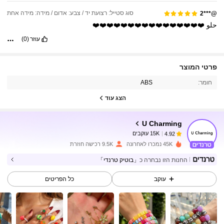
סוג סטייל: רצועת יד / צבע: אדום / מידה: מידה אחת
@***2
حلو
❤️❤️❤️❤️❤️❤️❤️❤️❤️❤️❤️❤️❤️❤️❤️❤️
עוזר
(0)
15K עוקבים
4.92
פרטי המוצר
חומר:
ABS
15K עוקבים
4.92
הצג עוד
U Charming
15K עוקבים
4.92
a***l
שילם
לפני יום אחד
45K נמכרו לאחרונה
9.5K רכישה חוזרת
15K עוקבים
4.92
החנות הזו נבחרה כ
「בוטיק טרנדי」
עוקב
כל הפריטים
15K עוקבים
4.92