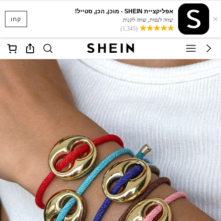
אפליקציית SHEIN - מוכן, הכן, סטייל!
×
קחו
שווה לנסות, שווה לקנות
(1,345)