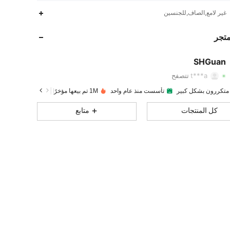
غير لامع,الصاف,للجنسين
9.4K
606
4.88
متجر
9.4K
606
4.88
SHGuan
t***a
تتصفح
9.4K
606
4.88
 متكررون بشكل كبير
تأسست منذ عام واحد
1M تم بيعها مؤخرًا
كل المنتجات
متابع
9.4K
606
4.88
9.4K
606
4.88
9.4K
606
4.88
9.4K
606
4.88