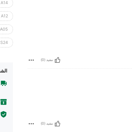
 A14
 A12
 A05
 S24+
مفيد (0)
الشح
مفيد (0)