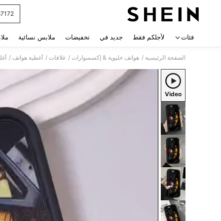
87172
 navigate search
فئات
لأجلكم فقط
جديد في
تخفيضات
ملابس نسائية
ملا
/
/
/
/
الصفحة الرئيسية
هواتف خليوية & إكسسوارات
غلافات
أغطية هواتف
أغل
Video