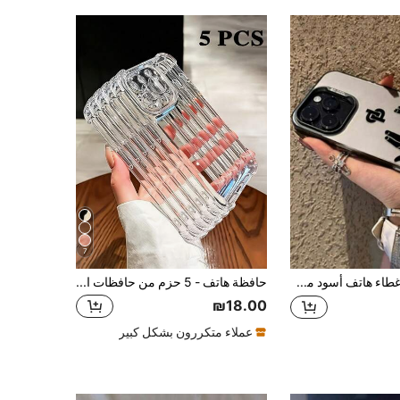
9.4K
606
4.88
9.4K
606
4.88
9.4K
606
4.88
7
غطاء هاتف أسود مطبوع عليه رمز إيماءة هيب هوب الشارع JuL C'est Pas Des Lol، ظهر مطفي مقاوم للصدمات، غلاف واقي صلب بتغطية كاملة للاستخدام اليومي
حافظة هاتف - 5 حزم من حافظات الهاتف الشفافة المقاومة للصدمات من مادة TPU، متوافقة مع آيفون 17، 16، 15، 14، 13، 12، 11 برو ماكس، 17 إير، 14 بلس، X، Xs ماكس، Xr، 8 و 7 بلس غطاء خلفي
₪18.00
عملاء متكررون بشكل كبير