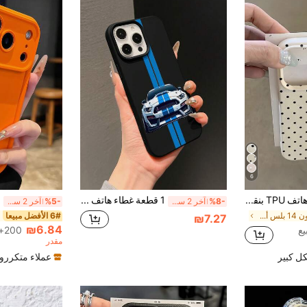
6
غطاء هاتف TPU بنقاط بيضاء وسوداء مطفية مقاوم للصدمات بملمس جلد الليتشي متوافق مع 12 13 14 15 16 17 Pro Max، A55/54/53/52/51، S25/24/23/22/21 Series، هدية ربيعية للحفلات وأعياد الميلاد والذكرى السنوية للأم، جمالي
1 قطعة غطاء هاتف أسود بفتحة كبيرة مضاد للسقوط ومضاد للانزلاق مطلي بالأشعة فوق البنفسجية بنمط سيارة سباق مخطط، متوافق مع GALAXY S25 S25PLUS S25ULTRA S24 S24PLUS، متوافق مع 7/8/7PLUS/8PLUS/X/XS/XR/XSMAX/11/11PRO/11PROMAX/12/12PRO/12PROMAX/12MINI/13/13PRO/13PROMAX/13MINI/14/14PRO/14PROMAX/14PLUS/15/15PRO/15PROMAX/15PLUS/16/16pro/16promax/16PLUS/17/17pro/17promax/AIR
%8-
آخر 2 ساعة أيام
%5-
آخر 2 ساعة أيام
في آيفون 14 بلس أغطية هواتف أنيقة
6# الأفضل مبيعا
₪7.27
₪6.84
200+. تم بيع
مقدر
ل كبير
عملاء متكررو