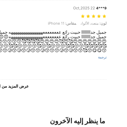
22 Oct,2025
9***4
لون: متعدد الألوان, مقاس: iPhone 11
لون:
متعدد الألوان
مقاس:
iPhone 11
جميل جداااااااا حبيت رائع ععععععععههههههههههههههههه جميل
جميل جداااااااا حبيت رائع ععععععععهههههههههههههههه
😚😚😍🥰🥰🥰🥰🥰😍😍🥰🥰🥰🥰🥰😍🥰😚😚😚😚😚🥰
🥰😚😚😚🥰🥰😚😚😋😋😋😘😘🥰😋😋😚😚😋😋😋🥰😚
😚😋😋😚🥰😚😚🥲😚😚🥲😚🥲😚🥲😚😚🥲😚🥲😚🥲😚😚🥲😚😚😚🥲😚🥲😚😚🙂😚🙂😚🙃😚
ترجمة
عرض المزيد من ا
ما ينظر إليه الآخرون