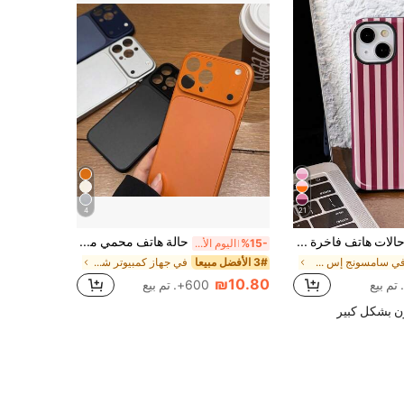
4
21
حالات هاتف فاخرة ذات تصميم مخطط عمودي باللون الأحمر الداكن والوردي، قطعة واحدة، حالة هاتف صلبة ذات طبقتين لامعة وملونة، متوافقة مع سامسونج/11/12/13/14/15/16/17 برو ماكس، هدية للربيع أو عيد الميلاد أو الذكرى السنوية
حالة هاتف محمي من الصدمات ومتوافق مع آيفون 17 برو ماكس، مصنوع من مواد ذات لون أحادي، إحساس سطح ماط، نافذة كبيرة، حماية كاملة للعدسة، حالة حماية صلبة، هدية عيد الأم
%15-
اليوم الأخير
في سامسونج إس 23 بلس أغطية هواتف أنيقة
3# الأفضل مبيعا
في جهاز كمبيوتر شخصي أغطية الهواتف الأساسية
₪10.80
600+. تم بيع
ن بشكل كبير