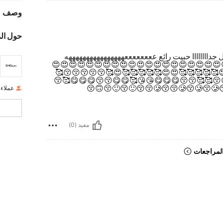
وصف
حول ال
 جداااااااا حبيت رائع ععععععععههههههههههههههههه
ه😍😍😍😍😍😍😍😍😍😍😍😍😍😍😍😍😍😍😍😍😍😍
😍😍😍😍😍😍😍🥰😍🥰😍😍😍😍🥰🥰🥰🥰😚😚
🥰🥰🥰🥰🥰😚😚🥰🥰😚😚😚🥰😚🥰😚😚😚😚🥰
عملاء
مفيد (0)
لمراجعات