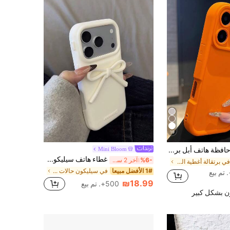
19
حافظة هاتف أبل برتقالية اللون أحادية بسيطة ذات ملمس مطفي مقاومة للصدمات مع حماية عدسة الكاميرا متوافقة مع 17 Pro Max/17 Pro/17 Air/17/16/16 Pro Max/16 Plus/16 Pro/16E/15/15 Pro Max/15 Pro/15 Plus/11/12/13/14 Pro Max/12 Pro/12 Pro Max/13 Pro/13 Pro Max/14 Pro/14 Pro Max، هدية الربيع
Mini Bloom
غطاء هاتف سيليكون ناعم بتصميم فريد على شكل فيونكة أبيض، مناسب لهواتف آيفون 17، 16 برو ماكس، 15 الجديد، 14، 13، حماية مضادة للسقوط، هدية عيد ميلاد أو ذكرى
%6-
آخر 2 ساعة أيام
في برتقالة أغطية الهواتف
1# الأفضل مبيعا
في سيليكون حالات جديدة
₪18.99
500+. تم بيع
ن بشكل كبير