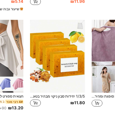
₪5.14
₪11.96
שיעור גבוה ש
מגבת סופגת ומהירה ייבוש, מוצרי רחצה, אביזרי אמבטיה, חלוק רחצה רך וידידותי לעור רב-תכליתי ומגבת חוף
1/3/5 יחידות סבון ניקוי מבהיר בטעם כורכום, ויטמין C וניאצינמיד, לניקוי עמוק של העור, להבהרת גוון העור, לחות, שיפור הזוהר, להיפרד מעור עמום וחספוס. מתאים לרחצה, סבון בעבודת יד זה מכיל תמצית כורכום טבעית להזנת העור תוך ניקוי עמוק. ציוד קמפינג
4# רבי מכר
₪11.80
₪13.20
90+ נמכר