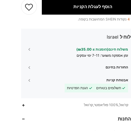
הוסף לעגלת הקניות
4
נקודות SHEIN המחושבות בקופה.
וח ל
Israel
משלוח חינם(הזמנות ≥ ₪35.00)
זמן אספקה ​​משוער:
7-11 ימי עסקים
החזרות בחינם
אבטחת קניות
תשלומים בטוחים
הגנת הפרטיות
קז'ואל,100% פוליאסטר,קז'ואל
6
15
4.70
החנות
6
15
4.70