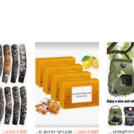
שקית מקלחת ניידת לקמפינג בנפח 20 ליטר (5 גלון) | צינור נשלף לנשיאה קלה | ראש מקלחת עם מתג הפעלה/כיבוי | מקלחת לנסיעות | מקלחת ניידת לחוף הים, טיולים רגליים, קמפינג, פעילויות חוץ
סבון ניקוי כורכום, סבון חומצה סליצילית, סבון פנים וגוף עם כורכום, סבון פנים וגוף עם חומצה סליצילית, לניקוי וטיפוח עור יומיומי
%27
8 השעות האחרונות
%11
2 ימים אחרונים