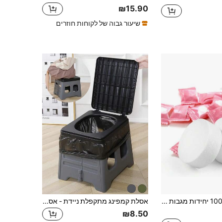
₪15.90
שיעור גבוה של לקוחות חוזרים
100 יחידות מגבות פנים חד פעמיות רכות במיוחד - מטלית רחצה לא ארוגה באריזה אישית, נוחה לשטיפת פנים בקמפינג, מתאימה לקמפינג בחוץ, חיונית לחוף הים
אסלת קמפינג מתקפלת ניידת - אסלה סגורה מתקפלת ועמידה במיוחד עם מכסה ופח אשפה מובנה, עשויה מחומר PP/ABS עמיד בפני ריחות, עיצוב מתקפל קומפקטי עם ידית; מושב גבוה ונוח, קל לניקוי, יכול להכיל שקיות אשפה, רב תכליתי לשימוש כאסלה/פח אשפה/דלי הקאה
₪8.50