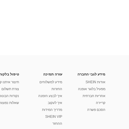
מידע לגבי החברה
עזרה תמיכה
טיפול בלקוח
אודות SHEIN
מידע למשלוחים
תיצור איתנו ק
מפעיל בלוגר אופנה
החזרות
צורת תשלום
אחריות חברתית
איך לבצע הזמנה
נקודות הבונוס של
קריירה
איך לעקוב
שאלות נפוצות
הסכם פשרה
מדריך המידות
SHEIN VIP
ההחזר