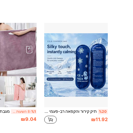
תיק קירור והקפאה רב-פעמי - פריט חובה לשימוש חוץ, כלי רב-תכליתי לנסיעות חוץ, טיפול בקור, קמפינג ופעילויות חוץ, מתאים גם לקמפינג, נסיעות ונסיעות יומיומיות
%20
%1
8 השעות האחרונות
₪9.04
₪11.92