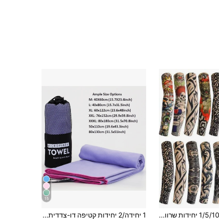
15
1/5/10 יחידות שרוולי זרוע עם הדפס קעקוע מינימליסטי, שרוולי רכיבה ללא תפרים להגנה מהשמש, שרוולי דחיסה אלסטיים אוניברסליים לקיץ, עיצוב קעקוע אופנתי מתאים למסיבות, אידיאלי לרכיבה בחוץ, כדורגל, טיולים, דיג, נהיגה ומצבים אחרים של הגנה מהשמש
1 יחידה/2 יחידות קטיפה דו-צדדית סיבי דק במיוחד מגבת ספורט יבשה מהירה, מגבת יוגה/שחייה/קמפינג ניידת, סופגת מנדפת זיעה לא נדבקת