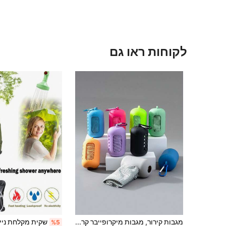
לקוחות ראו גם
מגבות קירור, מגבות מיקרופייבר קרירות לחזרה לבית הספר, רכות ונשימות, מגבת קרח לחדר כושר לאימון, יוגה, ספורט, סט סיליקון למגבות זיעה לנסיעות, ייבוש מהיר, קלות משקל, עטיפות קירור לצוואר עם תיק אחסון סיליקון, צבעים שונים
%5