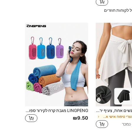
ל לקוחות חוזרים
חצאית ספורט לנשים אחת, צעיף ירך לריקוד, חצאית קשירה אופנתית, חצאית טניס, מכסה ירך ליוגה וריצה, עיצוב נגד הבהוב, כיסוי הגנה מהשמש, צעיף קשירה משי קרח, חצאית רב תכליתית למכסה ירך, חומר פוליאסטר, קל משקל ונושם, מתאים לפעילויות חוץ, יוגה, ריצה, כושר, מותן מתכוונן, כיסוי ירך אסימטרי, בד אלסטי, ניתן לכביסה במכונה לכל עונות השנה, ביגוד אופנתי, גזרה נוחה, חיוני לקיץ, יום האם/בגדי כושר לנשים, קיץ, חדר כושר, בגדי כושר לנשים, נעלי ספורט לנשים
LINGPENG מגבת קרח לקירור ספורטיבית קלה במיוחד, ייבוש מהיר, עם קליפס וקרס, מגבת סופגת זיעה ניידת אחת
ב מוצרי טיפוח אישי אחרים
₪9.50