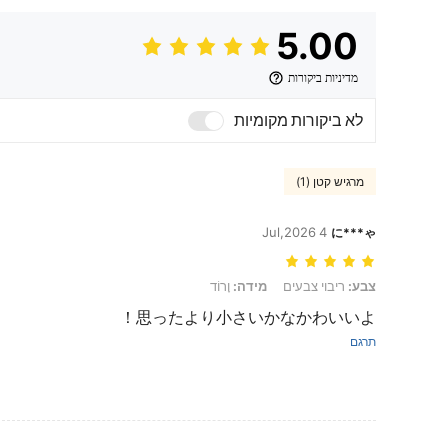
5.00
מדיניות ביקורות
לא ביקורות מקומיות
מרגיש קטן (1)
4 Jul,2026
に***ゃ
צבע: ריבוי צבעים, מידה: וָרוֹד
צבע:
ריבוי צבעים
מידה:
וָרוֹד
思ったより小さいかなかわいいよ！
תרגם