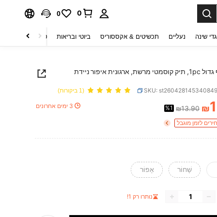
0
0
די שינה
נעליים
תכשיטים & אקססוריס
ביוטי ובריאות
טקסטיל לבית
ט
תיק חוף גדול 1pc, תיק קוסמטי מרשת, ארגונית איפור ניידת
SKU: st26042814534084
(1 ביקורות)
3 ימים אחרונים
₪
%1
₪13.90
PRICE AND AVAILABIL
ירים לזמן מוגבל
שָׁחוֹר
אָפוֹר
נותרו רק 1!