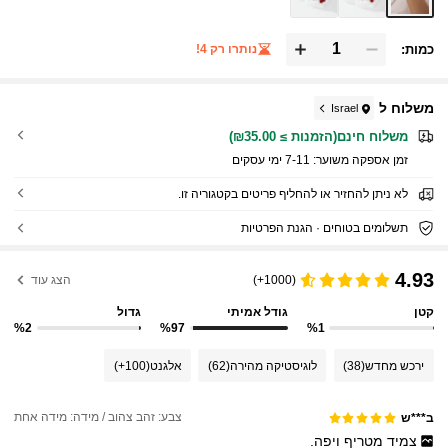
כמות:
נותרו רק 4!
משלוח ל
Israel
משלוח חינם(הזמנות ≥ ₪35.00)
זמן אספקה ​​משוער:
7-11 ימי עסקים
לא ניתן להחזיר או להחליף פריטים בקטגוריה זו.
תשלומים בטוחים · הגנת הפרטיות
4.93
(1000+)
הצג עוד
קטן
גודל אמיתי
גדול
%2
%97
%1
ירכש מחדש
(38)
לוגיסטיקה מהירה
(62)
אלגנט
(100+)
צבע: זהב צהוב / מידה: מידה אחת
ב***ש
צמיד
מטריף
ויפה.