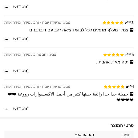
עוזר
(0)
צבע: שרשרת עבה - זהב / מידה: מידה אחת
v***3
צמיד
מעלף
מתאים
לכל
לבוש
ויציאה
זהב
עם
דובדבנים
עוזר
(0)
צבע: זהב צהוב / מידה: מידה אחת
r***h
יפה
מאד.
אהבתי.
עוזר
(0)
צבע: שרשרת עבה - זהב / מידה: מידה אחת
a***l
جميلة
جدا
جدا
رائعة
حبيتها
كثير
من
أجمل
الاكسسوارات
رووعة
❤️❤️
❤️❤️❤️❤️
עוזר
(0)
פרטי המוצר
2.4K עוקבים
4.92
חומר:
סגסוגת אבץ