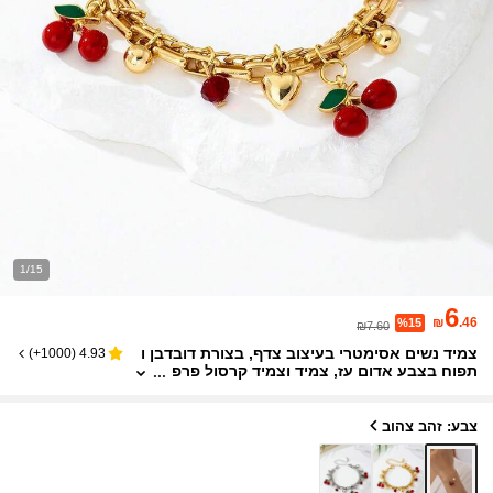
1/15
6
₪
.46
%15
₪7.60
צמיד נשים אסימטרי בעיצוב צדף, בצורת דובדבן ו
)
1000+
(
4.93
תפוח בצבע אדום עז, צמיד וצמיד קרסול פרפ
רים רב-סגנוניים פופולריים ללבישה יומיומית
צבע: זהב צהוב