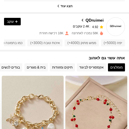
הצג עוד
2.4K עוקבים
4.92
QDruimei
עוקב
2.4K עוקבים
4.92
t***n
שילם
לפני יום אחד
58K נמכרו לאחרונה
18K רכישה חוזרת
2.4K עוקבים
4.92
יפה (5000+)
ממש מתוק (4000+)
איכות טובה (3000+)
כמו בתמונה (3000+)
אתה עשוי גם לאהוב
2.4K עוקבים
4.92
מומלצים
אקססוריס לביגוד
תיקים ומזוודות
בית & מגורים
בגדים לנשים
2.4K עוקבים
4.92
2.4K עוקבים
4.92
2.4K עוקבים
4.92