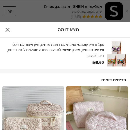
אפליקציית SHEIN - מוכן, הכן, סטייל!
×
קחו
שווה לנסות, שווה לקנות
(1,345)
מצא דומה
1pc נרתיק קוסמטי אמנותי עם דוגמת פרחים, תיק איפור עם רוכסן
ופרחים תוססים, מארגן יומיומי לנסיעות, מתנה מושלמת לנשים ובנות,
תיק איפור, תיק קוסמטי
ריבוי צבעים
₪8.60
פריטים דומים