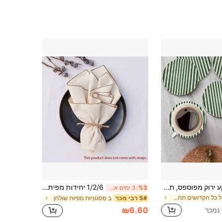
סט 6 חלקים, רקע ירוק מפוספס, תחתית עגולה, תחתית משקאות עמידה בחום לקפה, משטח הגנה לשולחן תה ביתי, אביזר מטבח, מתנה מושלמת למעבר דירה
1/2/6 יחידות מפית שולחן חום עם שוליים בצבע אחיד, מתאים לעיטור שולחן לחתונה, מסיבה, חג, יום הולדת
%3
3 ימים אחרונים
ב ליל כל הקדושים תחתיות
ב סַסגוֹנִיוּת מפיות שולחן
5# רבי מכר
₪6.60