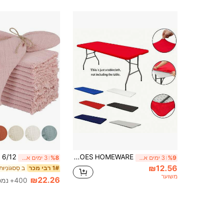
BRISCOES HOMEWARE מפת שולחן פוליאסטר נמתחת - ניתנת לכביסה, עמידה לקמטים, כיסוי מלבני למסיבות אוכל ומטבח
%9
3 ימים אחרונים
%8
3 ימים אחרונים
₪12.56
ב סַסגוֹנִיו
1# רבי מכר
משוער
₪22.26
400+ נמכר