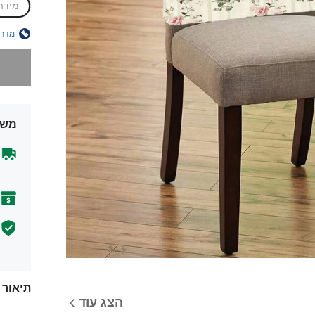
מידה
מדרי
מצטערים,
משל
תיאור
הצג עוד