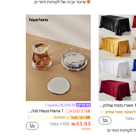
שיעור גבוה של לקוחות חוזרים
1 מארז מפת שולחן סאטן, 57x108 אינץ', מפת שולחן מלבנית רב-צבעית, בד משי, מתאימה לשולחן אוכל מלבני למסיבה, ארוחת חג, עיטור לסעודת חתונה (גדלים מרובים זמינים), עיצוב ביתי אסתטי
madeby BLANC
Haus Hana 1 סט/7 יחידות תחתיות מפלדת אל חלד וינטג', כולל מחזיק תחתיות ו-6 תחתיות
%6
3 ימים אחרונים
ליאסטר מפות שולחן
ב תחתיות
4# רבי מכר
₪33.93
100+ נמכר
משוער
ל לקוחות חוזרים