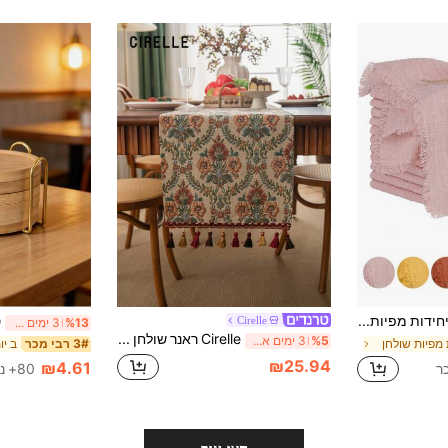
6/12 יחידות מפיות פשתן מינימליסטיות ורעננות, סופגות לעור, מתאימות למסיבה, חתונה, מסעדה, עיצוב שולחן אוכל, נושמות וקלות משקל
Cirelle
%13
3 ימים אחרונים
Cirelle ראנר שולחן ציצית בדוגמת פרחים של אקארד עם שוליים, עיצוב שולחן פינת אוכל למטבח, קישוט הבית למפגשים משפחתיים
%5
3 ימים אחרונים
ּת מפיות שולחן
ב יו
3# רבי מכר
₪25.94
₪4.61
80+ נמכר