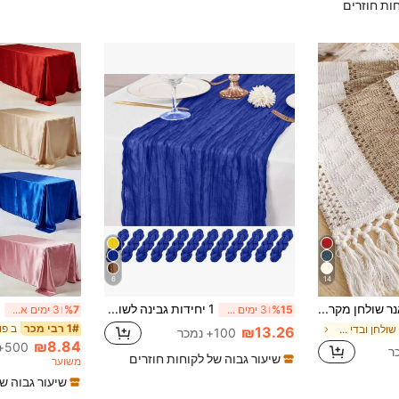
חות חוזרים
6
14
1 יחידות בוהו ראנר שולחן מקרמה לעיצוב הבית, רץ שולחן מקרמה קרם וחום עם גדילים לעיצוב חדר שינה בוהו מקלחת כלה כפרית, רץ שולחן כפרי בחווה, מחצלת, עיצוב בית חג ההודיה לחג המולד (זמינים במגוון גדלים)
1 יחידות גבינה לשולחן, בסגנון בית חווה בוהמי, אפור-ורוד, מתאים לחתונות, מסיבות, מקלחת לתינוקות, ימי הולדת, עיצוב הבית, מעולה לחתונות, מקלחת לתינוקות, מקלחות כלה, יום האהבה, חג ההודיה, חג המולד, ראש השנה, מסיבת תה, יום נישואין, חג ואירועים מיוחדים אחרים
%15
3 ימים אחרונים
%7
3 ימים אחרונים
ב פו
1# רבי מכר
ב קישוטי שולחן ובדי מטבח
₪13.26
100+ נמכר
₪8.84
500+ נמכר
שיעור גבוה של לקוחות חוזרים
משוער
שיעור גבוה ש