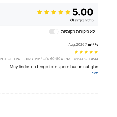
5.00
מדיניות ביקורות
לא ביקורות מקומיות
7 Aug,2026
m***o
צבע: ריבוי צבעים, כמות: 50*60 ס"מ * יחידה אחת, מידה: מידה אחת
צבע:
ריבוי צבעים
כמות:
50*60 ס"מ * יחידה אחת
מידה:
מידה א
Muy lindas no tengo fotos pero bueno nubgbn
תרגם