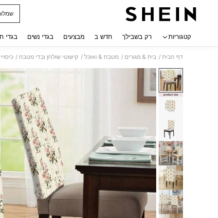
שמלות
 navigate search
קטגוריות
רק בשבילך
חדש ב
מבצעים
בגדי נשים
בגדי ח
/
/
/
/
דף הבית
בית & מגורים
מטבח & ואוכל
קישוטי שולחן ובדי מטבח
כיסוי