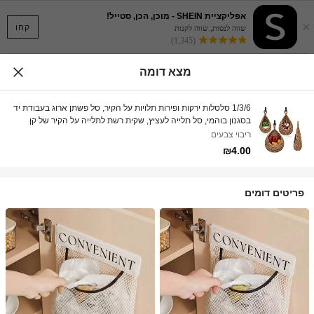
אפליקציית SHEIN - מוכן, הכן, סטייל!
×
קחו
שווה לנסות, שווה לקנות
(1,345)
מצא דומה
1/3/6 סלסלות ירקות ופירות תלויות על הקיר, סל פשתן ארוג בעבודת יד
בסגנון בוהמי, סל תלייה לעציץ, שקית רשת לתלייה על הקיר של קן
ציפורים, סל תלייה בעבודת יד על הקיר עם טבעת, חיוני לבית
ריבוי צבעים
רב-תכליתי לאחסון במטבח, קישוט, עיצוב קיר, סלון, כניסה, חנוכת בית
₪4.00
ומתנות יום הולדת
פריטים דומים