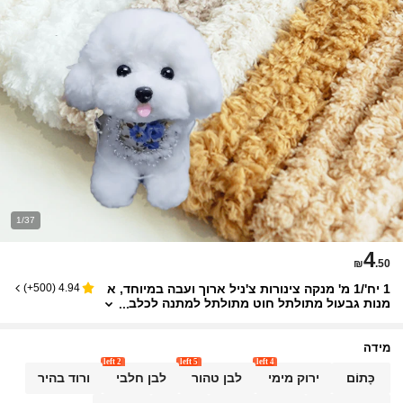
1/37
4
₪
.50
1 יח'/1 מ' מנקה צינורות צ'ניל ארוך ועבה במיוחד, א
)
500+
(
4.94
מנות גבעול מתולתל חוט מתולתל למתנה לכלב
ים בעבודת יד, ציוד ליצירה בעצמך
מידה
2 left
5 left
4 left
כָּתוֹם
ירוק מימי
לבן טהור
לבן חלבי
ורוד בהיר