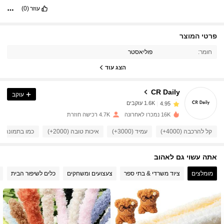
עוזר
(0)
פרטי המוצר
1.6K עוקבים
4.95
חומר:
פוליאסטר
הצג עוד
1.6K עוקבים
4.95
CR Daily
עוקב
1.6K עוקבים
4.95
16K נמכרו לאחרונה
4.7K רכישה חוזרת
קל להרכבה (4000+)
עמיד (3000+)
איכות טובה (2000+)
כמו בתמונה (1000+)
1.6K עוקבים
4.95
אתה עשוי גם לאהוב
1.6K עוקבים
4.95
מומלצים
ציוד משרדי & בתי ספר
צעצועים ומשחקים
כלים לשיפור הבית
1.6K עוקבים
4.95