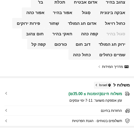
צהוב בהיר
אדום אבטיח
תכלת
בז'
אבקה בינונית
סָגוֹל
אפור בהיר
אפור כהה
כחול רויאל
אדום חג המולד
שָׁחוֹר
פירות ירוקים
סגול בהיר
קפה כהה
חאקי בהיר
חום צהוב
ירוק חג המולד
דוב חום
כּוּרכּוּם
קפה קל
שמיים כחולים
כחול כהה
מדריך המידות
משלוח ל
Israel
משלוח חינם(הזמנות ≥ ₪35.00)
זמן אספקה ​​משוער:
7-11 ימי עסקים
החזרות בחינם
תשלומים בטוחים · הגנת הפרטיות