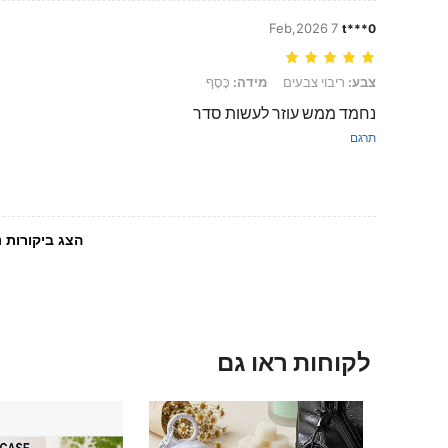
7 Feb,2026
t***0
צבע: ריבוי צבעים, מידה: כֶּסֶף
צבע:
ריבוי צבעים
מידה:
כֶּסֶף
נחמד ממש עוזר לעשות סדר
תרגם
הצג ביקורות נ
לקוחות ראו גם