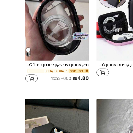
6/1 תיק לאוזניות, קופסת אחסון לכבלים נתונים, שקית אחסון, קופסת אחסון מרובעת. שקית אחסון ניידת לאוזניות, שקית אחסון מיניאטורית למטבעות, שקית אחסון רב תכליתית, תיק קוסמטי, כבלים נתונים, שקית אחסון בושם
תיק אחסון מיני שקוף רוכסן נייד 1 PC, תיק אחסון רב תכליתי קומפקטי, נרתיק לאוזניות ומטען עם מחזיק מפתחות, אביזרי נסיעות שקופים לתיק אחסון נסיעות, תיק איפור, תיק קוסמטיקה, ארגונית חופשה, נרתיק איפור עם קיבולת גדולה, לשפתון, מברשת, טיפוח עור, טלפון נייד, מטבע, חג המולד, חג המולד, ליל כל הקדושים השתמש, Boho Vibes
ב אוזניות אִחסוּן
1# רבי מכר
₪4.80
600+ נמכר