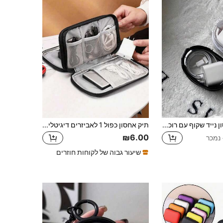
2-1pc תיק אחסון נייד שקוף עם רוכסן, תיק ארגונית לכבלים נתונים, נרתיק אחסון PVC לקו מטען, קופסת אחסון רב תכליתית למטען אוזניות, ארנק מטבעות, אביזרי מזוודות, מחזיק מפתחות, חיוני לבית, למשרד ולנסיעות
תיק אחסון כפול 1 לאביזרים דיגיטליים, נרתיק ארגונית, תיק יד, מארגן נסיעות לאביזרים אלקטרוניים, יכול להכיל טלפון, כבלים, מטבעות, תכשיטים, עם תאים פנימיים לסוללת גיבוי, עכבר, מטען, כבלים, כונן קשיח, נרתיק מגן, סגנון בוהמי
₪6.00
שיעור גבוה של לקוחות חוזרים