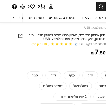
0
0
די שינה
נעליים
תכשיטים & אקססוריס
ביוטי ובריאות
טקסטיל לבית
ט
 תיק אחסון מיני נייד, מארגן כבל נתונים למטען טלפון, תיק
 רוכסן, תיק ארנק, מארגן אוזניות למטען USB
SKU: sg240816655
(100+ ביקורות)
7
₪
.50
PRICE AND AVAILABIL
יָרוֹק
כֶּסֶף
וָרוֹד
סָגוֹל
כתום
כחול רויאל
שמיים כחולים
 עמוק
2 יחידות/שחור + ורוד