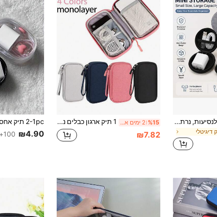
1 תיק ארגון אלקטרוני לנסיעות, נרתיק אחסון כבלים נייד, תיק אחסון מיני לכבל נתונים ומטען ואוזניות, תיק אביזרים לנסיעות עם קליפה קשיחה ורוכסן, קופסת אחסון רב-תכליתית לטלפון, אוזניות, USB וכרטיס SD, תיק אחסון קומפקטי ונייד, חזרה לבית הספר
1 תיק ארגון כבלים נייד, מתאים לכונן קשיח חיצוני, סוללה ניידת, אוזניות, מטען, כיסוי לטלפון, אוזניות אלחוטיות, אוזניות בלוטות' וכו', מתאים לנסיעות עסקים, בית ספר, אוניברסיטה, משרד, חזרה ללימודים, סטודנטים
%15
2 ימים אחרונים
ק דיגיטלי
₪4.90
₪7.82
100+ נמכר