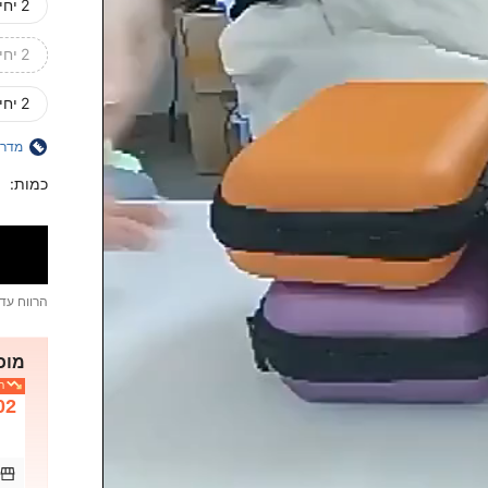
2 יחידות/שחור + סגול
2 יחידות/שחור + אדום
2 יחידות/כחול + ורוד
מדרי
כמות:
הרווח עד
מוכר
המ
02