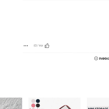
עוזר (0)
וספות