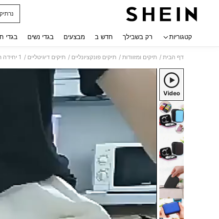
נרתיק 
 navigate search
קטגוריות
רק בשבילך
חדש ב
מבצעים
בגדי נשים
בגדי ח
/
/
/
/
דף הבית
תיקים ומזוודות
תיקים פונקציונליים
תיקים דיגיטליים
1 יחידה תיק אחסון מיני נייד, מארגן כבל נתונים למטען טלפון, תיק אחסון עם רוכסן, תיק ארנק, מארגן אוזניות למטען USB
Video