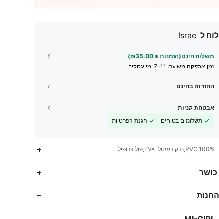
וח ל
Israel
משלוח חינם(הזמנות ≥ ₪35.00)
זמן אספקה ​​משוער:
7-11 ימי עסקים
החזרות בחינם
אבטחת קניות
תשלומים בטוחים
הגנת הפרטיות
100% PVC,תיק דיגיטלי EVA,פוליפרופילן
 כושר
9.9K
76
4.90
החנות
9.9K
76
4.90
MI-GIRL