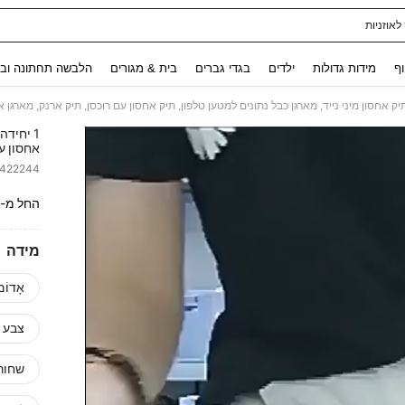
לאוזניות
Use up and down arrow keys to חיפוש אחרון and לחפש ולמצוא. Press Enter to select.
וף
מידות גדולות
ילדים
בגדי גברים
בית & מגורים
הלבשה תחתונה ובג
1 יחידה
אחסון עם
8422244
ITY
החל מ-
מידה
אָדוֹם
צבע 
שחור