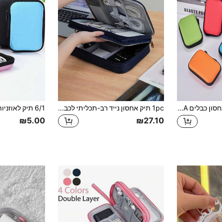
תיק אחסון כבלים EVA, נרתיק אחסון אוזניות 4.33 אינץ'/1.57 אינץ', קופסת ארגון ניידת לכרטיסים, מפתחות ופריטים אחרים
1pc תיק אחסון נייד רב-תכליתי לכבלי נתונים, יכול לאחסן אביזרים אלקטרוניים, מטענים, סוללות גיבוי, אוזניות ומכשירים אחרים
₪5.00
₪27.10