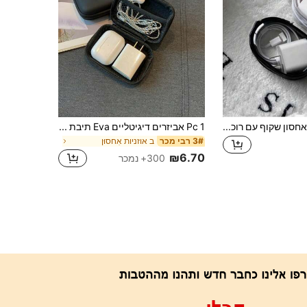
1-2 יחידות תיק אחסון שקוף עם רוכסן נייד, תיק מארגן לכבלי נתונים, תיק אחסון לכבלי טעינה מ-PVC, קופסת אחסון רב-תכליתית לאוזניות ומטען, ארנק למטבעות, אביזרים למזוודה, מחזיק מפתחות, חיוני לבית, למשרד ולנסיעות
1 Pc אביזרים דיגיטליים Eva תיבת אחסון עבור כבל מחליף תיבת אחסון עמידה, תיק אחסון אביזרים דיגיטליים, נרתיק מגן כונן קשיח כוח דו-שכבתי נייד, כבל נתונים עמיד בפני אבק U Disk תיק אחסון אוזניות, שקית רוכסן מטבעות אוזניות אלחוטיות אוזניות Bluetooth אוזניות אוזניות אוזניות. לעסקים, נסיעות, בית ספר, מכללות, מארגן משרדי
ב אוזניות אִחסוּן
3# רבי מכר
₪6.70
300+ נמכר