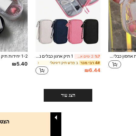
קופסת אחסון כבלים מיני שקופה, מארגן כבלים נייד מתאים למטענים, אוזניות, סוללות מטען, כבלי נתונים ואביזרי טכנולוגיה אחרים, אידיאלי לנסיעות, משרד, בית ורכב, אחסון וארגון של מוצרים אלקטרוניים, חיוני למסיבה וניקיון
1 תיק ארגון כבלים נייד, תיק אחסון לכבלי נתונים, תיק אחסון לאביזרים דיגיטליים, תיק אחסון לדיסק און קי, תיק אחסון רב-תכליתי דו-שכבתי, תיק אחסון בקיבולת גדולה, תיק נייד למטען ואוזניות לנסיעות, מתאים לכונן קשיח חיצוני, סוללה ניידת, אוזניות, מטען, כיסוי לטלפון, אוזניות אלחוטיות, אוזניות בלוטות' וכו', נסיעות עסקים, בית ספר, אוניברסיטה, משרד, עונת החזרה ללימודים, סטודנטים, וכו', יכול לאחסן מתאם טעינה וסוללה ניידת, פריט נסיעות חיוני ללא הבחנה מגדרית, תיק אחסון למטען חיוני לעונת החזרה ללימודים, סוללה ניידת ומטען לטלפון
%7
2 ימים אחרונים
ב חָדָשׁ תיק דיגיטלי
4# רבי מכר
₪5.40
₪6.44
הצג עור