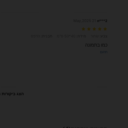
21 May,2025
n***2
צבע: שחור, מידה: 40*50 ס"מ, תַבְנִית: הדפס
צבע:
שחור
מידה:
40*50 ס"מ
תַבְנִית:
הדפס
כמו בתמונה
תרגם
הצג ביקורות נ