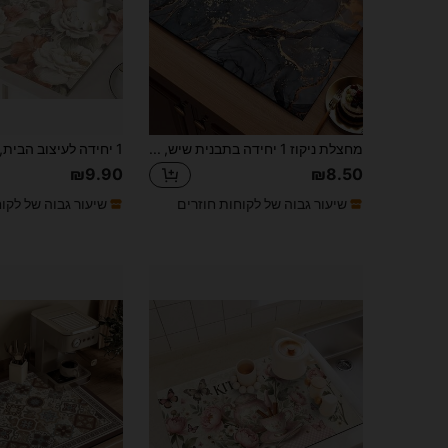
מחצלת ניקוז 1 יחידה בתבנית שיש, מחצלת בר קפה, כרית ניקוז סיליקה ג'ל למכונות קפה, מחצלת ניקוז גומי רך, נגד החלקה, סופר סופג ועמיד למטבח, חדר אוכל, שולחן פטיו, עיצוב הבית
₪9.90
₪8.50
שיעור גבוה של לקוחות חוזרים
שיעור גבוה של לקו