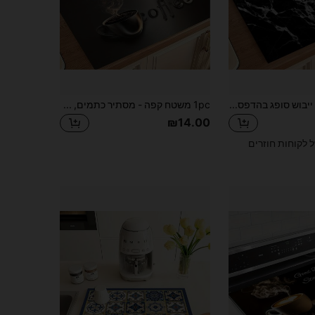
1 יחידה מחצלת ייבוש סופג בהדפסת שיש שחור, מחצלת ייבוש חדשה למטבח עמיד למים, משטח סיליקון רך ללא החלקה לדלפק מטבח, מכונת קפה
1pc משטח קפה - מסתיר כתמים, סופג מאוד, תחתית גומי, מתייבש במהירות, מתאים למשטח המטבח, בר קפה, משטח ייבוש כלים, מכונת קפה, קומקום קפה, מכונת אספרסו
₪14.00
ל לקוחות חוזרים