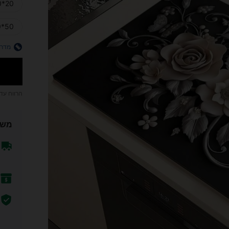
20*30 ס"מ
50*80 ס"מ
מדרי
הרווח עד
משל