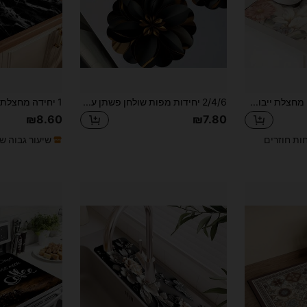
1 יחידה לעיצוב הבית, מחצלת ייבוש בדפוסי פרחים, אלמנט פרחוני, פרחים ורודים, תחתית סופגת גומי רטרו רטרו, מונעת החלקה ועמידה עבור מכונת קפה, חיות מחמד, משטח עבודה, שולחן אוכל, עיצוב פטיו, אביזר למטבח
2/4/6 יחידות מפות שולחן פשתן עם דוגמא פרחונית משיש שחור, מפות שולחן עגולות ארוגות פרחוניות למטבח דו-ממדיות ליום יום, מתאימות לעיצוב חדר אוכל, מסיבה, מטבח
₪8.60
₪7.80
חות חוזרים
שיעור גבוה ש