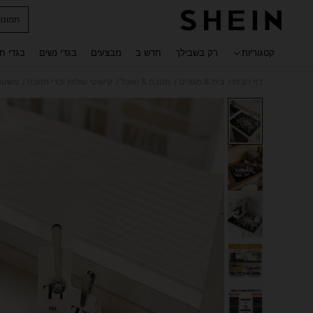
תמונות
 navigate search
קטגוריות
רק בשבילך
חדש ב
מבצעים
בגדי נשים
בגדי ח
/
/
/
/
דף הבית
בית & מגורים
מטבח & ואוכל
קישוטי שולחן ובדי מטבח
משטח 