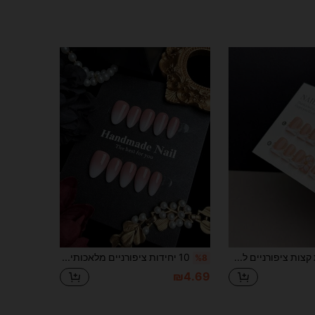
10 יחידות קצות ציפורניים להדבקה בעבודת יד טהורה, ציפורניים מלאכותיות קצרות מרובעות, בסיס ניוד עם קצות צרפתיים שקופים בגליים לבנים, פרחי 3D לבנים בעלי חמישה עלי כותרת ועיטורי חרוזי זהב קטנים, מתאים לשימוש יומיומי לנשים ובנות, מגיע עם ערכת ציפורניים מלאה
10 יחידות ציפורניים מלאכותיות להדבקה בצורת שקד קצר, עבודת יד, סגנון אופנתי מינימליסטי, גוון ניוד קלאסי עם קצוות לבנים, סט ציפורניים אקריליות חלקות ומבריקות, מתאים לשימוש יומיומי של נשים ולאירועים מיוחדים
%8
₪4.69