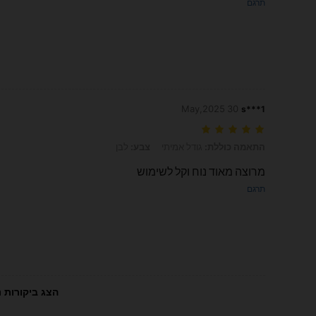
תרגם
30 May,2025
s***1
התאמה כוללת: גודל אמיתי, צבע: לבן
התאמה כוללת:
גודל אמיתי
צבע:
לבן
מרוצה מאוד נוח וקל לשימוש
תרגם
הצג ביקורות נ