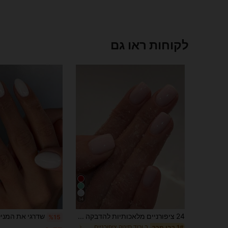
לקוחות ראו גם
14
24 ציפורניים מלאכותיות להדבקה בצורת ריבוע קצר, ורוד בהיר, סגנון צרפתי מינימליסטי קלאסי, כיסוי מלא, למסיבות, דייטים וחזרה ללימודים, לשימוש יומיומי, Clean Girl
%15
ב ורוד תינוק ציפורניים מלאכותיות
1# רבי מכר