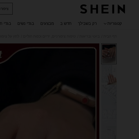
ציפור
 navigate search
קטגוריות
רק בשבילך
חדש ב
מבצעים
בגדי נשים
בגדי ח
/
/
/
דף הבית
ביוטי ובריאות
טיפוח ציפורניים, ידיים וכפות רגליים
לחץ על ציפור