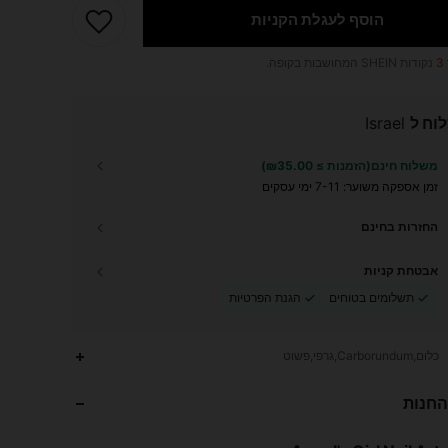
הוסף לעגלת הקניות
3
נקודות SHEIN המחושבות בקופה.
וח ל
Israel
משלוח חינם(הזמנות ≥ ₪35.00)
זמן אספקה ​​משוער:
7-11 ימי עסקים
החזרות בחינם
אבטחת קניות
תשלומים בטוחים
הגנת הפרטיות
898
45
4.93
כלום,Carborundum,גרפי,פשוט
החנות
898
45
4.93