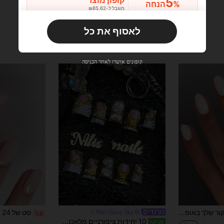
5
קופון מוצר
%הנחה
מוגבל ל-₪85.62
הזמנות ₪133.19+
מוגבל בזמן
לאסוף את כל
משתמש חדש
10
קופון מוצר
%הנחה
מוגבל ל-₪85.62
קופונים אושרו לאחר הכניסה
הזמנות ₪285.4+
מוגבל בזמן
משתמש חדש
15
קופון מוצר
%הנחה
מוגבל ל-₪85.62
הזמנות ₪380.53+
מוגבל בזמן
שדרגי את המניקור שלך באופן מיידי! סט של 24 רצועות ציפורניים קצרות, אליפטיות בצבע ניוד מבריק, בשילוב עם מקרון לבן סוכריות, מתאים בצורה מושלמת לציפורניים אקריליות. הסט כולל ג'ל ג'לי אחד ופצירה אחת, מתאים לנשים ולבנות לעיצוב עצמי יומיומי, עבודה, לימודים ושימוש מסיבות.
Nili's Starry Sky
%8
10 יחידות ציפורניים מלאכותיות להדבקה בעבודת יד בכיסוי מלא, קצרות בעיצוב ברווז, בסיס ורוד אבטיח, עיניים של חתול בכחול בהיר, סגנון בארוק יוקרתי עדין, רב-פעמיות, כולל דבק ג'לי ופציר לציפורניים, מתאימות ליומיום, לדייט, לחתונה ולמסיבה, מניקור אלגנטי נשי בסגנון אוקיינוס רטרו, מתנה
NEW