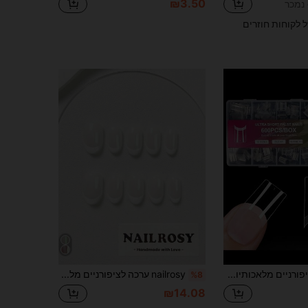
₪3.50
ל לקוחות חוזרים
טיפים לציפורניים מלאכותיות קצרות חצי-מכסות בצורת ריבוע מחודד, ציפורניים מלאכותיות ישרות, ג'ל רך אקרילי, טיפים צרפתיים שקופים מעוצבים מראש, להארכת ציפורניים, 12 גדלים, לבית הטיפוח הביתי (אריזה אקראית, לא משפיע על השימוש)
nailrosy ערכה לציפורניים מלאכותיות להדבקה 10 יחידות, עבודת יד, קצרות בצורת שקד, ורוד ולבן, פרנץ' עם אבקת מראה, אלגנטיות מינימליסטית, Old Money, סגנון יפני, סגנון קוריאני מודרני, עיצוב רענן, שיק, סגנון פרנץ' ניטרלי קלאסי יצירתי, גימור מבריק עם נצנצים ואומברה
%8
₪14.08