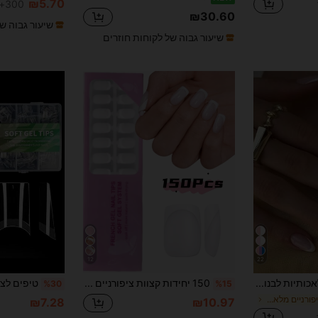
₪5.70
300+ נמכר
₪30.60
שיעור גבוה ש
שיעור גבוה של לקוחות חוזרים
12
22
24 ציפורניים מלאכותיות לבנות בכיסוי מלא בצורת אליפסה קצרה בסגנון צרפתי, מתאימות לנשות משרד, מסיבות ושימוש יומיומי, ציפורניים מלאכותיות בכיסוי מלא + 1 לק ג'ל לציפורניים + 1 פצירה לקישוט ציפורנייך
150 יחידות קצוות ציפורניים צרפתיים קצרים מרובעים, קצוות ציפורניים ג'ל רך צרפתיים לבנים, סט ציפורניים מזויפות, מתאים ל-DIY, סגנון פשוט רב-שימושי, 15 גדלים מתאימים לנשים
%30
%15
ב סְגַלגַל ציפורניים מלאכותיות
₪7.28
₪10.97