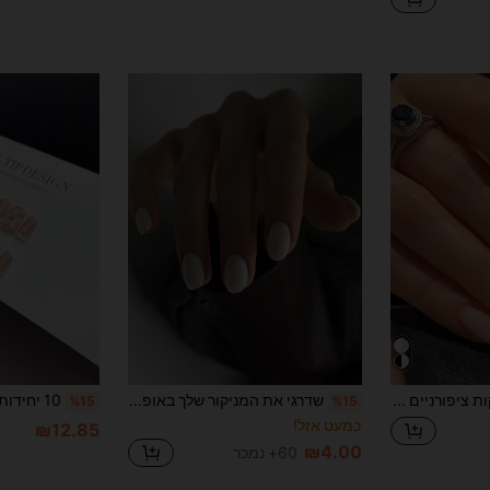
24 יחידות מדבקות ציפורניים בצורת שקדים בינוניות, עיצוב אומברה ורוד ולבן, כיסוי מלא מבריק, סגנון מינימליסטי, סט לקיץ, מתאים לנשים וילדות, נצחי, קל ליישום, אביזרי טיפוח ציפורניים מלאים ציפורניים ציוד לציפורניים
שדרגי את המניקור שלך באופן מיידי! סט של 24 רצועות ציפורניים קצרות, אליפטיות בצבע ניוד מבריק, בשילוב עם מקרון לבן סוכריות, מתאים בצורה מושלמת לציפורניים אקריליות. הסט כולל ג'ל ג'לי אחד ופצירה אחת, מתאים לנשים ולבנות לעיצוב עצמי יומיומי, עבודה, לימודים ושימוש מסיבות.
%15
%15
כמעט אזל!
₪12.85
₪4.00
60+ נמכר