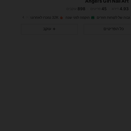
Angel's Girl Nail Art
898
45
4.93
דירוג
פריטים
עוקבים
o***7
שילם
לפני יום אחד
גבוה של לקוחות חוזרים
הוקמה לפני שנה
32K נמכרו לאחרונה
898
45
4.93
כל הפריטים
עוקב
898
45
4.93
898
45
4.93
898
45
4.93
898
45
4.93
898
45
4.93
898
45
4.93