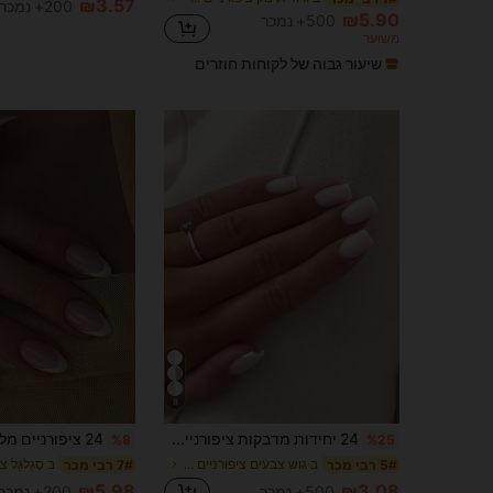
₪3.57
200+ נמכר
₪5.90
500+ נמכר
משוער
שיעור גבוה של לקוחות חוזרים
8
24 יחידות מדבקות ציפורניים ורודות בצבע מניקור צרפתי, כולל ג'ל ג'לי ורצועות קיבוע, ציוד לציפורניים
%8
%25
ב גוש צבעים ציפורניים מלאכותיות
5# רבי מכר
7# רבי מכר
₪5.98
₪3.08
500+ נמכר
200+ נמכר