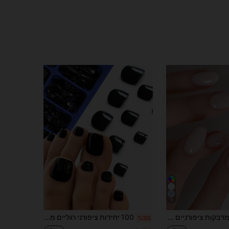
9
סט של 24 מדבקות ציפורניים לבנות קצרות ומבריקות, אובליות, חומר אקרילי, גודל קצר מתאים באופן מושלם לציפורניים מלאכותיות, כולל: פצירה אחת ג'ל ג'ל ופצירה אחת
100 יחידות ציפורני רגליים מלאכותיות שחורות מבריקות ללבישה, כיסוי מלא, צורה ריבועית קצרה, מתאים לנשים ובנות
%30