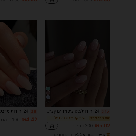
12
24 יחידות/סט ציפורניים קצרות אובליות בצבע אחיד אומברה ורוד ולבן בסגנון מינימליסטי, כולל לק ג'ל ופצירה, מתאים לבנות ולנשים ללבוש יומיומי, משרד, תה מנחה, מסיבה
%8
%15
ב גרפיקה ציפורניים מלאכותיות
8# רבי מכר
₪4.42
100+ נמכר
₪5.02
300+ נמכר
שיעור גבוה של לקוחות חוזרים