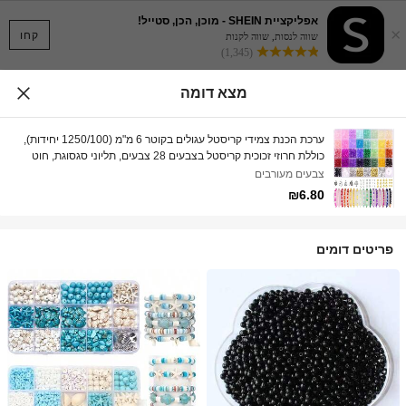
אפליקציית SHEIN - מוכן, הכן, סטייל!
×
קחו
שווה לנסות, שווה לקנות
(1,345)
מצא דומה
ערכת הכנת צמידי קריסטל עגולים בקוטר 6 מ"מ (1250/100 יחידות),
כוללת חרוזי זכוכית קריסטל בצבעים 28 צבעים, תליוני סגסוגת, חוט
חרוזים, מתאים לצמידים, שרשרת, עגילים, יצירה, נהדר למתחילים
צבעים מעורבים
(צבעים אקראיים)
₪6.80
פריטים דומים