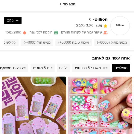
3.3K עוקבים
4.89
הצג עוד
Billion-
עוקב
3.3K עוקבים
4.89
h***h
שילם
לפני יום אחד
שיעור גבוה של לקוחות חוזרים
הוקמה לפני שנה
290K נמכרו לאחרונה
3.3K עוקבים
4.89
ממש מתוק (6000+)
איכות טובה (5000+)
ממש קול (4000+)
קל לשימוש (3000
אתה עשוי גם לאהוב
3.3K עוקבים
4.89
מומלצים
ציוד משרדי & בתי ספר
ילדים
בית & מגורים
צעצועים ומשחקים
3.3K עוקבים
4.89
3.3K עוקבים
4.89
3.3K עוקבים
4.89
3.3K עוקבים
4.89