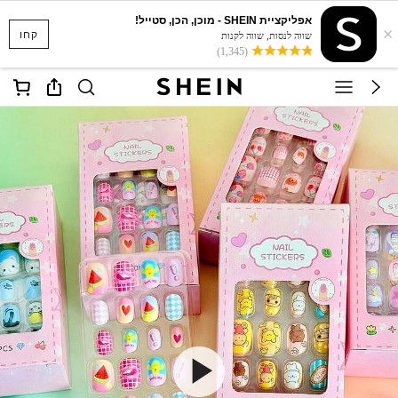
אפליקציית SHEIN - מוכן, הכן, סטייל!
×
קחו
שווה לנסות, שווה לקנות
(1,345)