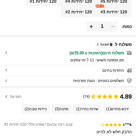
120 יחידות #5
120 יחידות #4
120 יחידות #1
3 left
120 יחידות #3
120 יחידות #2
כמות:
משלוח ל
Israel
משלוח חינם(הזמנות ≥ ₪35.00)
זמן אספקה ​​משוער:
7-11 ימי עסקים
החזרות בחינם
תשלומים בטוחים · הגנת הפרטיות
4.89
(74)
הצג עוד
ירכש מחדש
(1)
שירות נהדר
(1)
מתנה
(3)
ניידות טובה
(2)
צבע: ריבוי צבעים / מפרט כללי: 120 יחידות #1
c***k
הדבק
חלש
לא
להיט