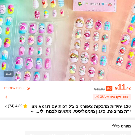
1/16
11
3 ימים אחרונים
₪
.42
%3
₪11.80
הנחה אקראית של ₪0.38
120 יחידות מדבקות ציפורניים ג'ל רכות עם דוגמא מצו
)
74
(
4.89
ירת מרובעת, סגנון מינימליסטי, מתאים לבנות ולי
לדים, ציפורניים מלאכותיות חמודות במיוחד לעש
ה זאת בעצמך, ציפורניים
מפרט כללי