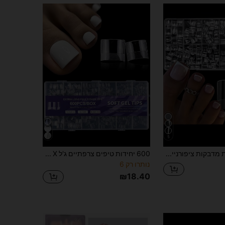
5
600 יחידות מדבקות ציפורניים קצרות עם קצה מרובע, ציפורניים מזויפות דביקות, 12 גדלים, ציפורניים מלאכותיות בסטייל צרפתי, מדבקות ציפורניים אקריליות
600 יחידות טיפים צרפתיים ג'ל X ציפורניים קצוות קצרים מרובעים שקופים ציפורן בוהן מזויף ג'ל רך ציפורני בוהן טיפים צרפתית ציפורן בוהן מזויף קצה ציפורן בוהן לציפורניים אקריליות הארכת ציפורניים לחץ על ציפורניים אספקת ציפורניים
נותרו רק 6
₪18.40