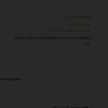
15 Jan,2025
b***x
צבע: שקוף, מפרט כללי: מרובע
צבע:
שקוף
מפרט כללי:
מרובע
Can’t wait to use these! Look very resistant
תרגם
הצג ביקורות נ