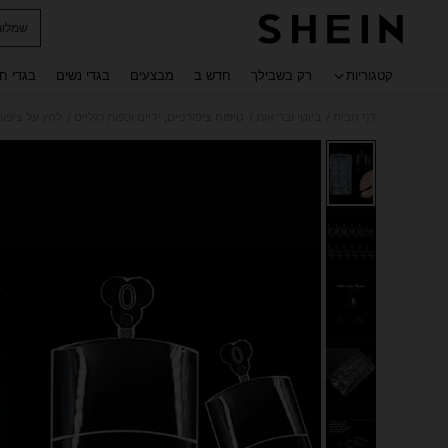
שמלות
 navigate search
קטגוריות
רק בשבילך
חדש ב
מבצעים
בגדי נשים
בגדי ח
/
/
/
דף הבית
ביוטי ובריאות
טיפוח ציפורניים, ידיים וכפות רגליים
לחץ על ציפור