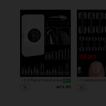
150 יחידות טיפים לציפורני רגליים מלאכותיות קצרות מרובעות, שקופות מט, סט מלא ב-15 גדלים, אקריל מטושטש מוקדם, לטיפוח רגליים DIY, מתאים לשימוש חוזר, מתנה מושלמת לנשים לבית ולסלון
טיפים לציפורניים מג'ל רך, 12 גדלים זמינים, כיסוי מלא חצי-מט בסגנון צרפתי, טיפים לציפורניים ללבישה, עיצוב דק מקדימה ועבה מאחור, התאמה טובה יותר לציפורניים
NEW
₪13.90