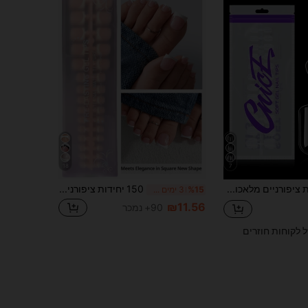
18
7
192 יחידות קצות ציפורניים מלאכותיות בצורת ריבוע קצר, 10 גדלים קצוות ציפורניים שקופים, מושלמים להארכת ציפורניים ולעשה זאת בעצמך בבית אספקת ציפורניים לחיצה על ציפורניים
150 יחידות ציפורני רגליים קצרות מרובעות להדבקה, קצות ציפורניים מג'ל רך בורד בורד ורוד, מתאים לציפורניים מלאכותיות DIY, מינימליסטי ורב-שימושי, 15 גדלים, לציוד ציפורניים לנשים, אסתטי
%15
3 ימים אחרונים
₪11.56
90+ נמכר
ל לקוחות חוזרים