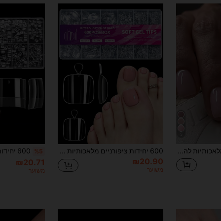
5
24 ציפורניים מלאכותיות להדבקה בצבע ורוד בהיר, מרובעות, קצרות, בסגנון צרפתי קלאסי מינימליסטי, כיסוי מלא, מתאימות למסיבות, לדייטים ולשימוש יומיומי בחזרה ללימודים
600 יחידות ציפורניים מלאכותיות שקופות קצרות מאוד למניקור DIY
%5
₪20.90
₪20.71
משוער
משוער