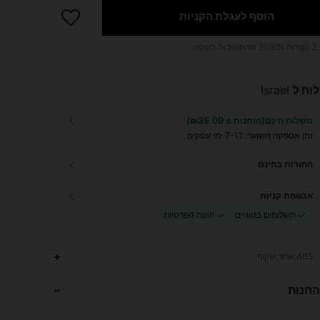
הוסף לעגלת הקניות
2
נקודות SHEIN המחושבות בקופה.
וח ל
Israel
משלוח חינם(הזמנות ≥ ₪35.00)
זמן אספקה ​​משוער:
7-11 ימי עסקים
החזרות בחינם
אבטחת קניות
תשלומים בטוחים
הגנת הפרטיות
214
7
4.91
ABS,ארוך,שקוף
החנות
214
7
4.91