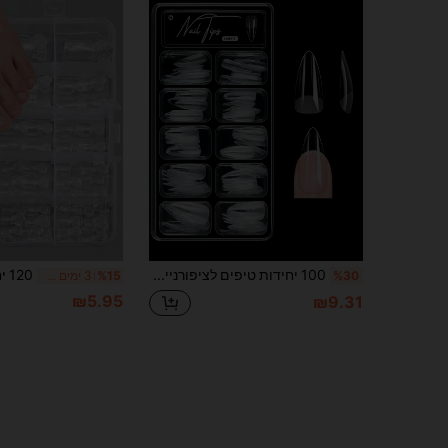
100 יחידות טיפים לציפורניים מג'ל רך, ציפורניים להדבקה בכיסוי מלא במראה חצי-מט, צורת שקד בסגנון צרפתי, דקות מקדימה ועבות מאחור, התאמה ויציבות משופרת, טיפים להארכת ציפורניים מג'ל ניתנים לקריעה, אספקת ציפורניים להדבקה
%30
%15
3 ימים אחרונים
₪5.95
₪9.31