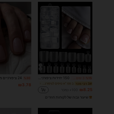
150 יחידות ציפורניים לחץ על ציפורניים, טיפים לציפורניים ג'ל רך מט, כיסוי מלא, ציפורני רגליים מרובעות, אקריליק מלאכותי, מלאכותי, ציפורני רגליים, פדיקור, מניקור, ציוד לציפורניים
%15
3 ימים אחרונים
%30
ב פמ "א טיפים לציפורניים מלאכותיות
3# רבי מכר
₪3.78
₪8.25
100+ נמכר
שיעור גבוה של לקוחות חוזרים