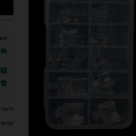
הרווח עד
משל
תיאור
אודות 