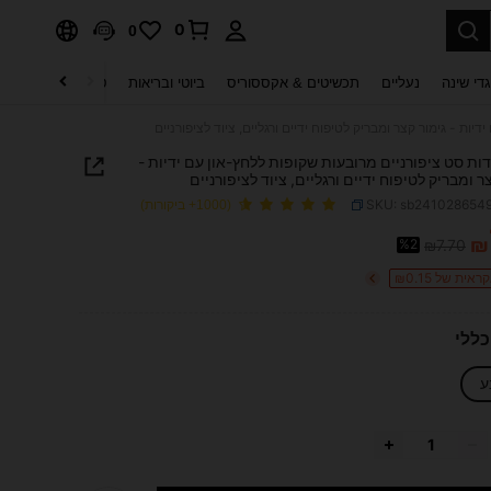
0
0
די שינה
נעליים
תכשיטים & אקססוריס
ביוטי ובריאות
טקסטיל לבית
ט
יחידות סט ציפורניים מרובעות שקופות ללחץ-און עם ידיות -
ר ומבריק לטיפוח ידיים ורגליים, ציוד לציפורניים
SKU: sb241028654
(1000+ ביקורות)
₪
%2
₪7.70
PRICE AND AVAILABIL
ית של ₪0.15
ללי
ע