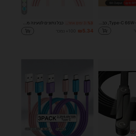
6
כבל טעינה USB A ל-Type-C 66W, כבל טעינה מהירה USB-C באורך 3.3 רגל/4.9 רגל/6.6 רגל, תואם לאייפון 17/16/15/14, פרו 12.9/11, אייר 4/5, מיני 6, מוטוג'י, פיקסל ועוד מכשירי USB-C
כבל נתונים לטעינה מהירה מסוג USB C אחד, כבל טעינה מהירה מסוג USB A ל-Type C, קו העברת נתונים במהירות גבוהה של 480Mbps, תואם לאייפון 17/16/15/פלוס/פרו/פרו מקס, תואם לסמסונג גלקסי S26 S25 S24 S23 S22 S21 נוט 20 אולטרה, פרו 12.9 אייר מיני
%3
3 ימים אחרונים
₪5.34
100+ נמכר