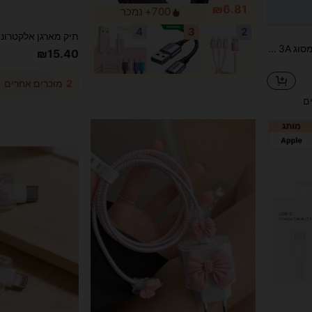
₪6.81
700+ נמכר
4
3
2
UGREEN כבל USB A ל-USB מסוג C 3A טעינה מהירה 3.0 כבל ניילון צמה Nan
₪15.40
2
מוכרים אחרים
ים