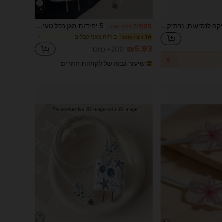
14
תיק מארגן אלקטרוניקה לנסיעות, נרתיק אחסון כבלים נייד, מתאים לאחסון אביזרים אלקטרוניים, כבלי נתונים, טלפונים, מטענים, כונני USB (שחור/אפור/כחול כהה/כחול טווס/אדום יין/סגול)
5 יחידות מגן כבל טעינה TPU ורוד בצבע לב/פפיון/פרח/חתול לב סגול, תואם למטענים של אפל 18/20W, מתנה נהדרת לחברים
%25
2 ימים אחרונים
ב חיה מגני כבלים
1# רבי מכר
₪5.93
200+ נמכר
שיעור גבוה של לקוחות חוזרים