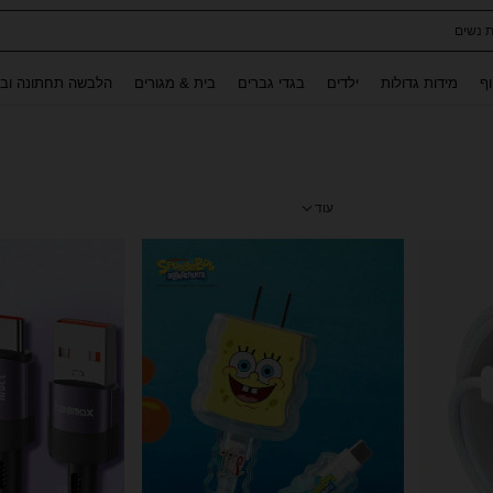
ת נשים
Use up and down arrow keys to חיפוש אחרון and לחפש ולמצוא. Press Enter to select.
וף
מידות גדולות
ילדים
בגדי גברים
בית & מגורים
הלבשה תחתונה ובג
עוד