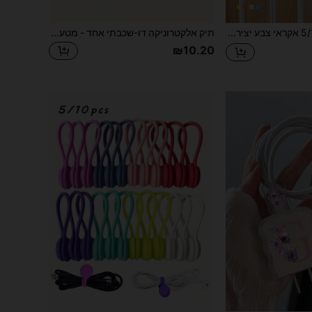
5/10 אקראי צבע יצירתי וו אגודל רב תכליתי כבל ארגונית נתונים כבל וו אצבע קטנה אחסון אצבע מקבע
תיק אלקטרוניקה דו-שכבתי אחד - מטען נייד, נרתיק אחסון לכבלים ואביזרים, נרתיק נסיעות פוליאסטר למטענים, סוללות כוח, כונני USB, אוזניות ודיסקים קשיחים, נרתיק נסיעות לאלקטרוניקה לחופשות קיץ, פעילויות חוץ, מארגן כבלים, פריטי חובה לנסיעות
₪10.20