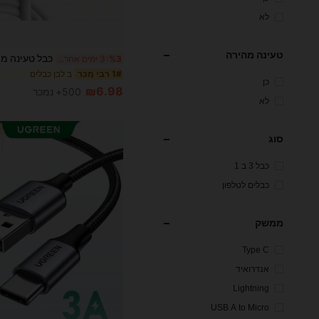
לא
טעינה מהירה
%3
3 ימים אחרונים
ב לבן כבלים
1# רבי מכר
כן
₪6.98
500+ נמכר
לא
סוג
כבל 3 ב 1
כבלים לטלפון
ממשק
Type C
אנדרואיד
Lightning
USB A to Micro