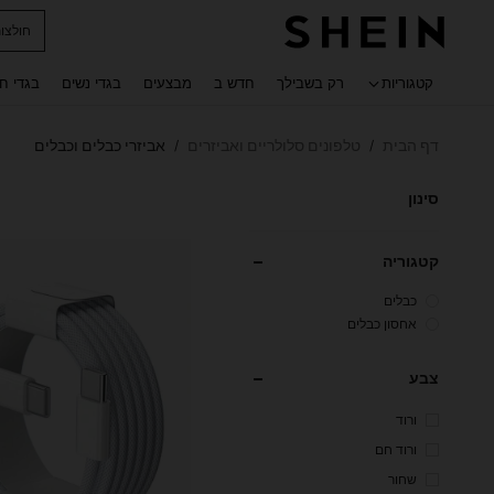
חולצו
 navigate search
קטגוריות
רק בשבילך
חדש ב
מבצעים
בגדי נשים
בגדי ח
דף הבית
טלפונים סלולריים ואביזרים
אביזרי כבלים וכבלים
/
/
סינון
קטגוריה
כבלים
אחסון כבלים
צבע
ורוד
ורוד חם
שחור