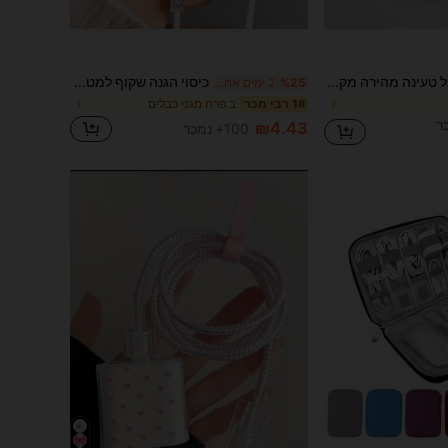
כבל טעינה מהירה מקסימלי של 30W מסוג Type-C ל-Lightning, תואם לאייפון 14/13/12/11 פרו מקס, XS מקס/XR/X/8/7/פלוס/6S פלוס ותואם לאייפד. כבל נתונים USB-C ל-Lightning, ממשק Type-C 3.3/6.6 רגל, תואם לאייפון 14/13/12/11 פרו מקס/XR/XS/X/8/7/6 פלוס/SE ו-CarPlay
כיסוי הגנה שקוף למטען עם פרח וגילמה (מתאים ל-20W), מתאים למתאם אירופאי 17/16/13/14/15, סט הגנה למטען 20W עם שרוול כבל, כיסוי הגנה שקוף ומגן כבל, כיסוי הגנה למטען עם פרח וגילמה, מגן שקוף לתקע EU, מגן כבל, אביזרי מטען
%25
2 ימים אחרונים
ב פרח מגני כבלים
1# רבי מכר
₪4.43
100+ נמכר