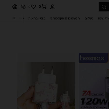
0
0
די שינה
נעליים
תכשיטים & אקססוריס
ביוטי ובריאות
טקסטיל לבית
ט