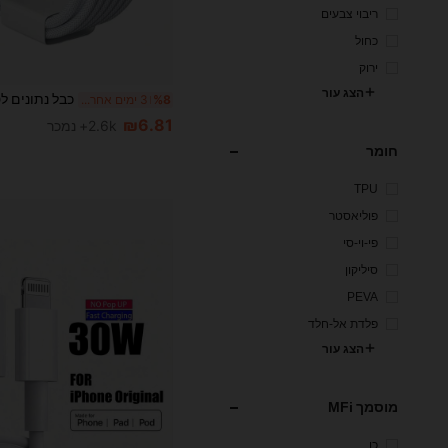
ריבוי צבעים
כחול
ירוק
הצג עור
%8
3 ימים אחרונים
₪6.81
2.6k+ נמכר
חומר
TPU
פוליאסטר
פי-וי-סי
סיליקון
PEVA
פלדת אל-חלד
הצג עור
מוסמך MFi
כן