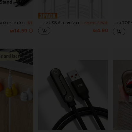
מטען TOPK AT13 סוג-C ל-USB נקבה לזכר כבל נתונים PD למחבר יציאת USB-C ממיר טלפון נייד טעינה מהירה של Nan
כבל טעינה USB A ל-Type C 68W 6A 3 חבילות/2 חבילות/חבילה אחת, כבל נתונים לטעינת USB-C 3.3 רגל/6.6 רגל תואם לסמסונג גלקסי S25/S24/S23/S22/S21/S20, סמארטפונים כבל טעינה USB-C כבל נתונים לטלפון נייד כבל מטען מסוג C
%11
3 ימים אחרונים
%1
₪4.90
₪14.59