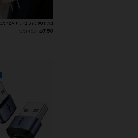
₪7.50
50+ נמכר