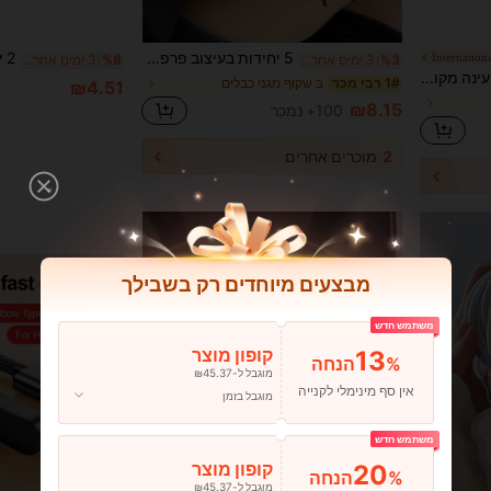
5 יחידות בעיצוב פרפר [מגן מטען 20W לאיחוד האירופי] מגן שקע טעינה שקוף ומגן כבל נגד שבירה תואם לאייפון 11/12 13/14/15/16 פרו מקס/פלוס | מגן משולב 2 ב-1, תקן 20W לאיחוד האירופי
%3
3 ימים אחרונים
%8
3 ימים אחרונים
Apple כבל טעינה מקורי של אפל מסוג USB-C קלוע באורך מטר אחד
ב שקוף מגני כבלים
1# רבי מכר
₪4.51
₪8.15
100+ נמכר
2
מוכרים אחרים
מבצעים מיוחדים רק בשבילך
משתמש חדש
13
קופון מוצר
%הנחה
מוגבל ל-₪45.37
אין סף מינימלי לקנייה
מוגבל בזמן
משתמש חדש
20
קופון מוצר
%הנחה
מוגבל ל-₪45.37