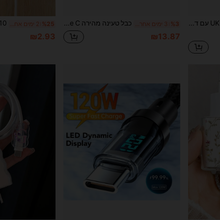
כיסוי הגנה למטען UK Plug עם דוגמת מכונית ספורט אדומה, שקוף שחור, תואם לאייפון 18W/20W, מתאים לאייפון 13/14/15/16, סט הגנה למטען 20W, כיסוי הגנה לכבל, כיסוי הגנה לראש כבל הטעינה, מתנה, כיסוי הגנה שקוף שחור, מארז הגנה למטען UK Plug, שרוול לכבל
כבל טעינה מהירה 65W/240W/30W USB/Type C ל-Type C 2-ב-1 עם מעמד טלפון מתקפל, מעמד מובנה מתקפל + עיצוב זוויתי לטעינה בזמן משחק/צפייה ללא חסימת ידיים, תואם ל- 17 Pro Max/17 Pro/17/Air/16/15/14/13/12/11/S25/S24/S23/S22/S21/S20/Series
%3
3 ימים אחרונים
%25
2 ימים אחרונים
₪2.93
₪13.87