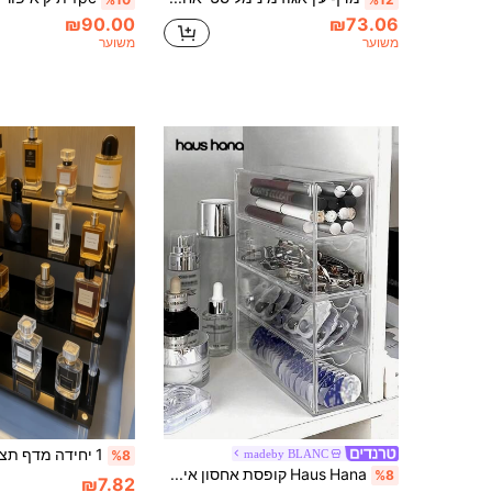
₪90.00
₪73.06
משוער
משוער
madeby BLANC
%8
Haus Hana קופסת אחסון איפור רב שכבתית שקופה אחת, לחוף הים של החגים, אוסף חדר האמבטיה, אוסף חדר השינה, קיבולת גדולה
%8
₪7.82