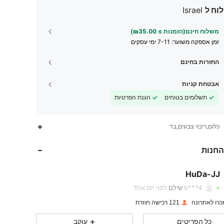
וח ל
Israel
משלוח חינם(הזמנות ≥ ₪35.00)
זמן אספקה ​​משוער:
7-11 ימי עסקים
החזרות בחינם
אבטחת קניות
תשלומים בטוחים
הגנת הפרטיות
כלום,ריבוי צבעים,בד
76
3
4.81
החנות
76
3
4.81
HuDa-JJ
76
3
4.81
b***4
שילם
לפני יום אחד
76
3
4.81
121 רכישה חוזרת
כל הפריטים
עוקב