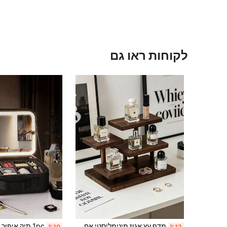
לקוחות ראו גם
מדף עץ אגוז מינימליסטי אחד, גימור מט אגוז עמוק, עיצוב מדורג אסימטרי, אומנות חלקה, מארגן שולחן לתצוגת בושם, קישוט מתנות לחג, קישוט פינת קפה / שיפוץ בית קיץ, אחסון רב שכבתי חוסך מקום
%10
%12