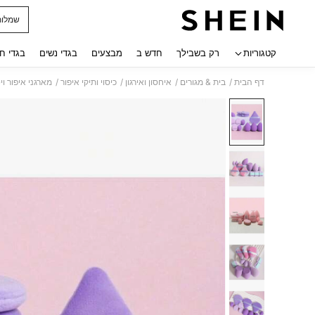
שמלות
 navigate search
קטגוריות
רק בשבילך
חדש ב
מבצעים
בגדי נשים
בגדי ח
/
/
/
/
דף הבית
בית & מגורים
איחסון ואירגון
כיסוי ותיקי איפור
מארגני איפור וי