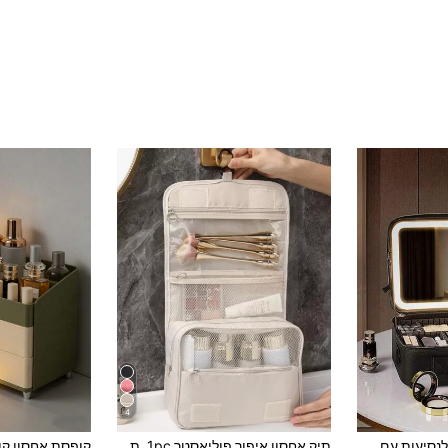
4
ב פוליאסטר תיקי איפור ומארזי איפור
4# רבי מכר
1pc תיק איפור לנסיעות עם מראה, קיבולת גדולה לאחסון קוסמטיקה, מראה עם תאורה, תיק איפור נייד לנסיעות עם מראה LED, אביזרים לאחסון נסיעות לשפתון, מברשת, טיפוח עור, טלפון נייד, ארנק 600mAh
תיק אחסון איפור פוליאסטר 1pc, תיק אחסון מינימליסטי רב שכבתי לאיפור לנסיעות ולחדר אמבטיה, לחופשה וחוף, קולקציית חדר אמבטיה, קולקציית חדר שינה, קיבולת גדולה