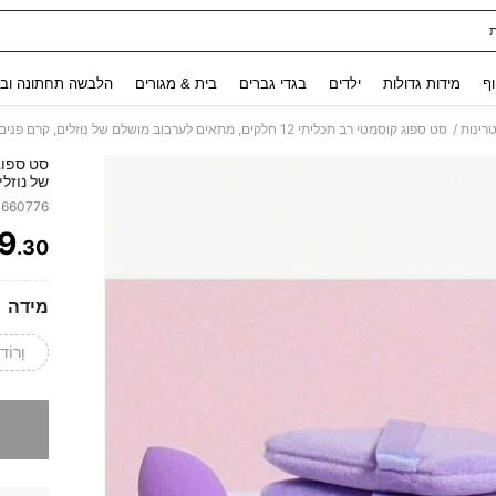
Use up and down arrow keys to חיפוש אחרון and לחפש ולמצוא. Press Enter to select.
וף
מידות גדולות
ילדים
בגדי גברים
בית & מגורים
הלבשה תחתונה ובג
/
טרינות
של נוזלי
ספוג לא
3660776
לכל סוגי
9
.30
ITY
מידה
וָרוֹד
מצטערים,