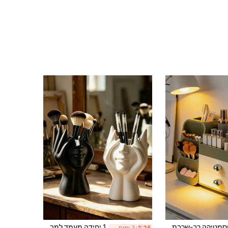
קופסת אחסון קוסמטיקה רב-שכבתית רב-תכליתית, מארגן איפור בקיבולת גדולה לשפתון, מוצרי טיפוח ומוצרי טיפוח בסיסיים
1 יחידה מעמד למברשות איפור בעבודת יד בעיצוב אמנות גוף אנושית יצירתית - מעמד ייחודי למברשות איפור בעיצוב אמנות גוף אנושית, קופסת אחסון למברשות איפור לשולחן, חומר שרף דקורטיבי, עיצוב נגד נפילה, פסל דקורטיבי, קל משקל ונייד, שולחן עבודה בעבודת יד
%25
3 ימים אחרונים