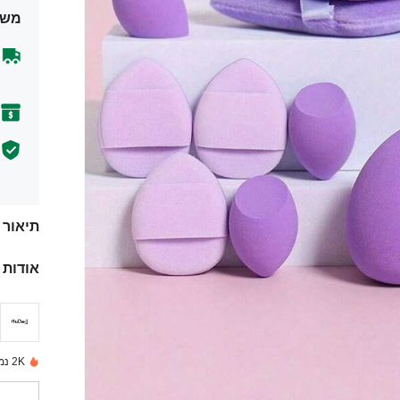
משל
תיאור
אודות 
2K נמכרו לאחרונה