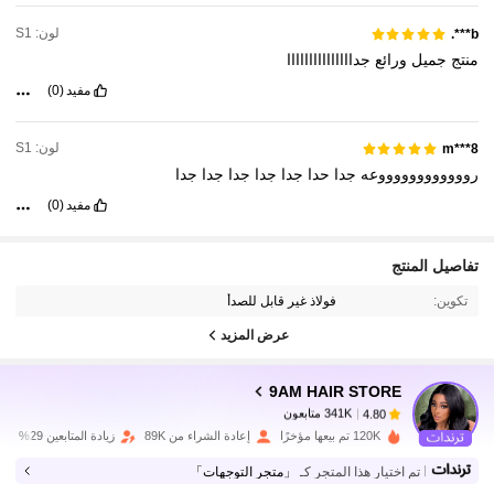
لون: S1
b***.
منتج
جميل
ورائع
جدااااااااااااااا
مفيد
(0)
لون: S1
m***8
رووووووووووووعه
جدا
حدا
جدا
جدا
جدا
جدا
جدا
مفيد
(0)
341K متابعون
4.80
تفاصيل المنتج
تكوين:
فولاذ غير قابل للصدأ
341K متابعون
4.80
عرض المزيد
9AM HAIR STORE
341K متابعون
4.80
a***2
تم دفع
منذ 1 يوم
120K تم بيعها مؤخرًا
إعادة الشراء من 89K
زيادة المتابعين 29%
تم اختيار هذا المتجر كـ
「متجر التوجهات」
341K متابعون
4.80