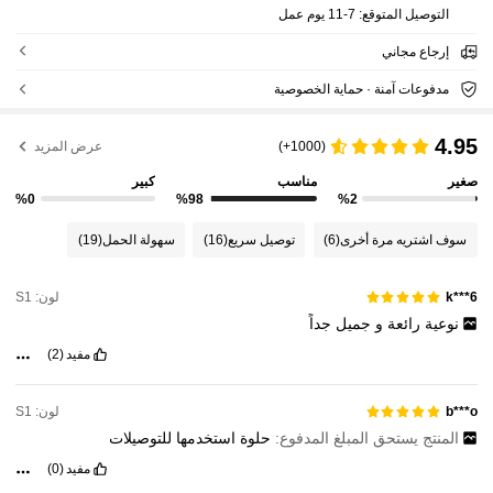
التوصيل المتوقع:
7-11 يوم عمل
إرجاع مجاني
مدفوعات آمنة · حماية الخصوصية
4.95
(1000+)
عرض المزيد
صغير
مناسب
كبير
%0
%98
%2
سوف اشتريه مرة أخرى
(6)
توصيل سريع
(16)
سهولة الحمل
(19)
لون: S1
k***6
نوعية
رائعة
و
جميل
جداً
مفيد
(2)
لون: S1
b***o
المنتج يستحق المبلغ المدفوع:
حلوة
استخدمها
للتوصيلات
مفيد
(0)