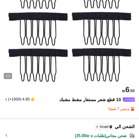
1/3
6
₪
.50
10 قطع شعر مستعار مشط مشبك
)
1000+
(
4.95
متبقي 7 فقط!
الشحن الي
Israel
شحن مجاني(طلبات ≥ ₪35.00)