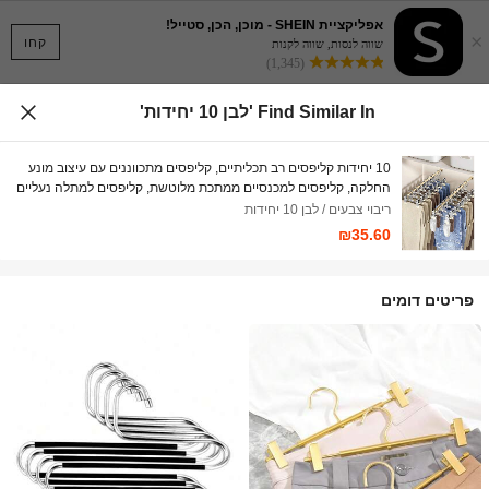
אפליקציית SHEIN - מוכן, הכן, סטייל!
×
קחו
שווה לנסות, שווה לקנות
(1,345)
Find Similar In 'לבן 10 יחידות'
10 יחידות קליפסים רב תכליתיים, קליפסים מתכווננים עם עיצוב מונע
החלקה, קליפסים למכנסיים ממתכת מלוטשת, קליפסים למתלה נעליים
נייד, מתאים לחנויות בגדים ולשימוש ביתי, קליפסים נגד שריטות
ריבוי צבעים / לבן 10 יחידות
₪35.60
פריטים דומים