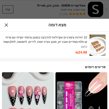
אפליקציית SHEIN - מוכן, הכן, סטייל!
×
קחו
שווה לנסות, שווה לקנות
(1,345)
מצא דומה
10 יחידות ציפורניים אקריליות להדבקה בסגנון צרפתי יוקרתי עם פרחי
קו תלת-ממדיים ואבני חן, סגנון נערה חמה, לידיים, לחופשה, לתלבושות
חופשה, לסיום לימודים, לחתונה, למסיבת חג, מתאים לבנות
כתום
₪24.88
פריטים דומים