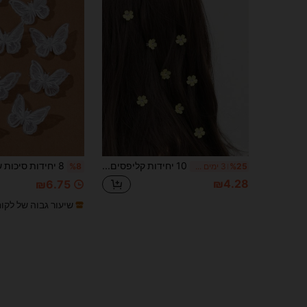
10 יחידות קליפסים לשיער פרחי קריסטל, אביזרי שיער קלועים לחוף הים לנשים, חגים, טיולים
%25
3 ימים אחרונים
%8
₪4.28
₪6.75
שיעור גבוה של לקו