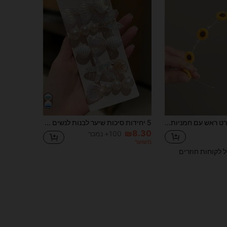
1 יחידה סרט ראש עם חמניות ואבני ריינסטון, אביזר שיער פרחוני מתוק ורענן, מתאים ליומיום/דייט/חופשה
5 יחידות סיכות שיער לבנות לנשים עם אלמנטים של אוקיינוס, סגנון בוהמי, אביזרי שיער עם פנינים מלאכותיות, קישוט לחופשת קיץ, מתאים ללבישה יומית קז'ואלית, אביזרי חוף, פריטי חופשה חיוניים, סגנון Y2K, סיכות שיער, אביזרי נשים, אביזרי ראש לחזרה לבית הספר, סיכות שיער לקיץ, סיכות טפר, טפרי שיער, סיכות החלקה, סיכות שיער, סיכת שיער
₪8.30
100+ נמכר
משוער
ל לקוחות חוזרים