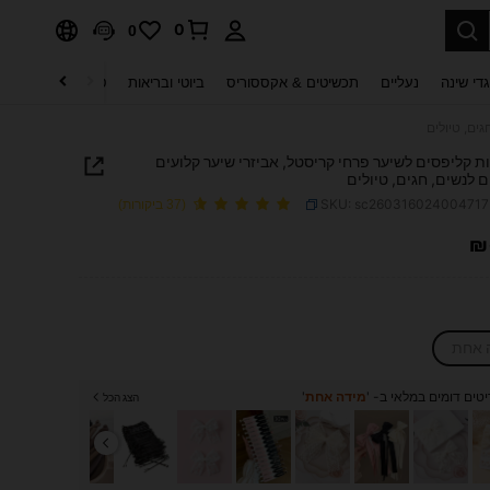
0
0
די שינה
נעליים
תכשיטים & אקססוריס
ביוטי ובריאות
טקסטיל לבית
ט
ידות קליפסים לשיער פרחי קריסטל, אביזרי שיער קלועים
 לנשים, חגים, טיולים
SKU: sc26031602400471
(37 ביקורות)
₪
PRICE AND AVAILABIL
 אחת
טים דומים במלאי ב- '
מידה אחת
'
הצג הכל