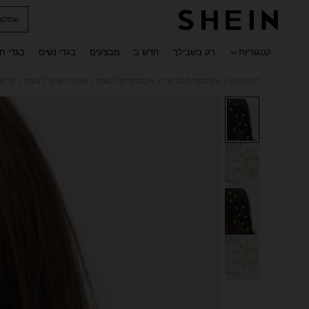
שמלות
 navigate search
קטגוריות
רק בשבילך
חדש ב
מבצעים
בגדי נשים
בגדי ח
/
/
/
/
דף הבית
אקססוריס לביגוד
אקססוריס לנשים
אביזרי שיער לנשים
קליפ