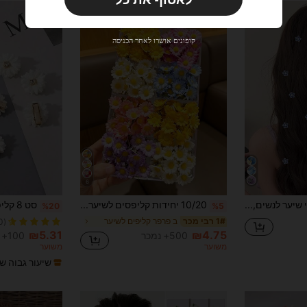
משתמש חדש
33
קופון מוצר
%הנחה
מוגבל ל-₪270
קופונים אושרו לאחר הכניסה
הזמנות ₪486+
מוגבל בזמן
משתמש חדש
31
קופון מוצר
%הנחה
מוגבל ל-₪539
הזמנות ₪745+
מוגבל בזמן
6
10 יחידות אביזרי שיער לנשים, קליפסים לשיער מתוקים ואלגנטיים בצבע כחול עם עלי כותרת, קליפסים קטנים ואלגנטיים שקופים ורב-תכליתיים בצורת פרח, קליפסים קלועים אופנתיים למסיבה, חתונה, שימוש יומיומי
10/20 יחידות קליפסים לשיער פרחי חמניות דמויי פרח, קישוטי שיער קלועים, כיסוי ראש רענן לנשיות
%20
%5
ב פרפר קליפים לשיער
1# רבי מכר
(1000+)
₪5.31
₪4.75
500+ נמכר
100+ נמכר
משוער
משוער
שיעור גבוה ש