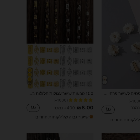
20
סט 8 קליפסים לשיער פרחי חינניות לבנים, קליפסים לשיער לבנים טהורים חדשים ואופנתיים, מתאים ליום האהבה, מסיבות ועיצוב יומיומי, מתנה ליום האם/הפתעה קטנה, כביסה ביד בלבד, קליפסים ארוגים, אביזרי שיער
100 טבעות שיער עגולות חלולות בסגנון בוהמי וינטג', מתאימות לנשים ונערות, אביזרי שיער DIY לתסרוקות קלועות, תכשירי שיער
(1000+)
₪8.00
400+ נמכר
שיעור גבוה של לקוחות חוזרים
ל לקוחות חוזרים