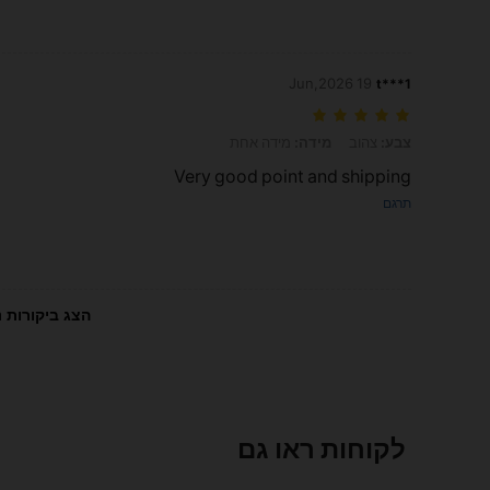
19 Jun,2026
t***1
צבע: צהוב, מידה: מידה אחת
צבע:
צהוב
מידה:
מידה אחת
Very good point and shipping
תרגם
הצג ביקורות נ
לקוחות ראו גם