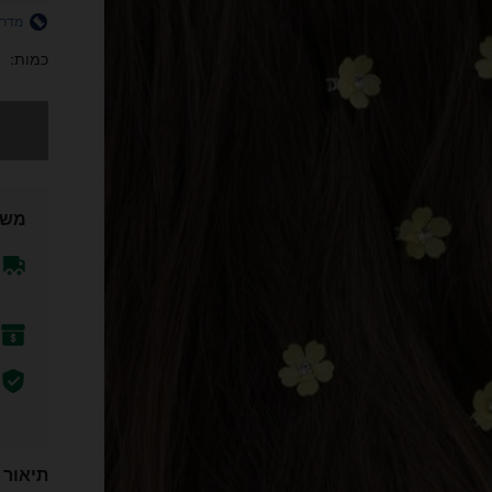
מדרי
כמות:
מצטערים,
משל
תיאור