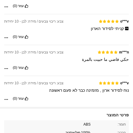
עוזר
(0)
צבע: ריבוי צבעים / מידה: לבן - 10 יחידות
o***v
קניתי
לסידור
הארון
עוזר
(0)
צבע: ריבוי צבעים / מידה: לבן - 10 יחידות
m***n
حكي
فاضي
ما
حبيت
بالمرة
עוזר
(0)
צבע: ריבוי צבעים / מידה: לבן - 10 יחידות
o***v
נוח
לסידור
ארון
,
מזמינה
כבר
לא
פעם
ראשונה
עוזר
(0)
פרטי המוצר
1.3K עוקבים
4.82
חומר:
ABS
הרכב:
100% פוליאסטר