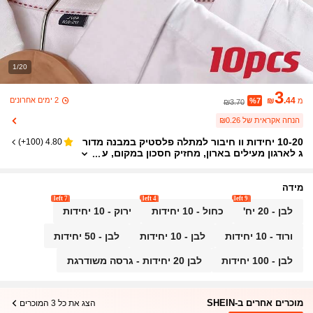
1/20
3
2 ימים אחרונים
₪
.44
מ
%7
₪3.70
הנחה אקראית של ₪0.26
10-20 יחידות וו חיבור למתלה פלסטיק במבנה מדור
)
100+
(
4.80
ג לארגון מעילים בארון, מחזיק חסכון במקום, ע
בה, נערם, וו אבזים לאחסון בארון, מחברי מתלי
ם פלסטיק במבנה מדורג לארגון ארון ובגדים
מידה
7 left
4 left
9 left
לבן - 20 יח'
כחול - 10 יחידות
ירוק - 10 יחידות
ורוד - 10 יחידות
לבן - 10 יחידות
לבן - 50 יחידות
לבן - 100 יחידות
לבן 20 יחידות - גרסה משודרגת
מוכרים אחרים ב-SHEIN
הצג את כל 3 המוכרים