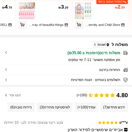
המחיר הנמוך ביותר
4
3
2
₪
.70
₪
.20
₪
.85
JIELI
A dazzling array of beautiful things
HAODE Maternity and Child Store
משלוח ל
Israel
משלוח חינם(הזמנות ≥ ₪35.00)
זמן אספקה ​​משוער:
7-11 ימי עסקים
החזרות בחינם
תשלומים בטוחים · הגנת הפרטיות
4.80
(100+)
הצג עוד
ירכש מחדש
(7)
עמיד
(100+)
לוגיסטיקה מהירה
(3)
ניידות טובה
(6)
צבע: ריבוי צבעים / מידה: לבן - 10 יחידות
o***v
אביזרים
שימושיים
לסידור
הארון