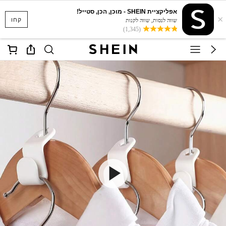
אפליקציית SHEIN - מוכן, הכן, סטייל!
×
קחו
שווה לנסות, שווה לקנות
(1,345)