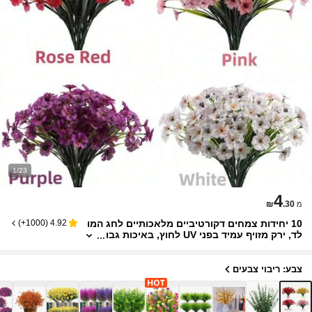
1/23
4
₪
.30
מ
10 יחידות צמחים דקורטיביים מלאכותיים לחג המו
)
1000+
(
4.92
לד, ירק מזויף עמיד בפני UV לחוץ, באיכות גבו
הה נגד חמצון בוסטון שרך מגע אמיתי צמחי מ
זויפים ריאליסטיים לעיצוב הבית/מטבח/חדר, עיצוב
קיר, אדניות תלויות פנים/חוץ, עיצוב חצר גן אביב/ק
צבע: ריבוי צבעים
יץ , עיצוב ליל כל הקדושים, פרחים מלאכותיים לקי
שוט הבית, עיצוב יום האם ויום האהבה