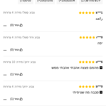
ירכש מחדש
(17)
אלגנט
(100+)
מתנה
(100+)
טניס
(75)
צבע: סָגוֹל / מידה: 4 צרורות
k***1
رائعه
עוזר
(0)
צבע: ורוד סגול / מידה: 4 צרורות
r***0
יפה
עוזר
(0)
צבע: ירוק / מידה: 10 צרורות
o***6
מהמם
פצצה
אהבתי
אהבתי
ממש
עוזר
(1)
צבע: ירוק / מידה: 4 צרורות
b***0
סבבה
מה
שציפיתי
עוזר
(1)