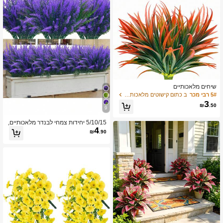
שיחים מלאכותיים
5# רבי מכר
ב כתום קישוטים מלאכותיים&קישוטים מלאכותיים
3
₪
.50
9
5/10/15 יחידות צמחי לבנדר מלאכותיים,
4
פרחים מלאכותיים עמידים לקרינת UV ל
₪
.90
חוץ, בית, גינה, מרפסת, עיטור חלון, מתנ
ה ליום האם