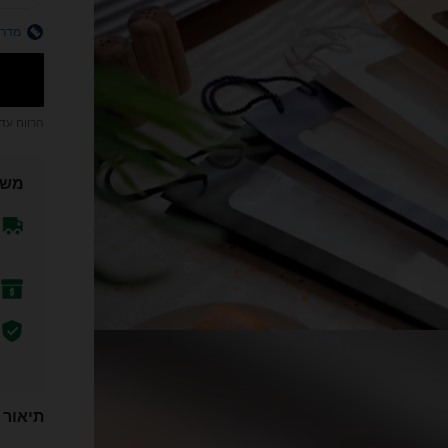
מדרי
הרווח עד
משל
תיאור