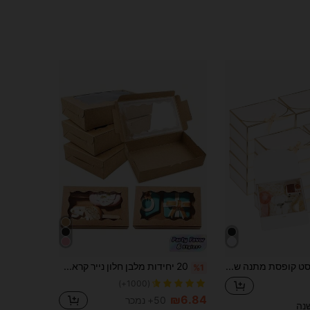
סט קופסת מתנה של 20/10/5/2 יחידות, קופסאות מתנה מכוסות לבן ושחור, מתאימות להצעת נישואין לשושבינה, יום הולדת, מסיבה, יום ולנטיין ומתנות לכלה, עם סרטים
20 יחידות מלבן חלון נייר קראפט סוכריות מקרון מאפה קופסא חתונה לטובת מסיבת אפייה אריזת קופסא ציוד לבית ספר מזון שקית מזון קופסא מתאים לממתקים שוקולד עוגיות וכו', סתיו דקור
%1
(1000+)
₪6.84
50+ נמכר
נה