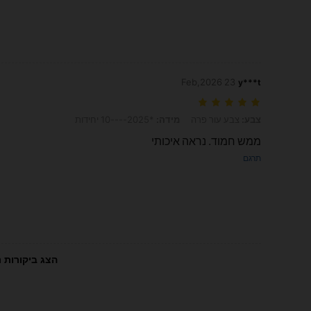
23 Feb,2026
y***t
צבע: צבע עור פרה, מידה: *2025----10 יחידות
צבע:
צבע עור פרה
מידה:
*2025----10 יחידות
ממש חמוד. נראה איכותי
תרגם
הצג ביקורות נ