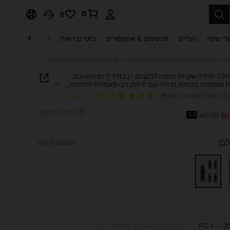
0
0
די שינה
נעליים
תכשיטים & אקססוריס
ביוטי ובריאות
טקסטיל לבית
ט
10 יחידות/1 יחידה שקיות מתנה לבקבוק יין בודד ליום האהבה,
 שמפניה בכמות גדולה עם ידיות, רב-פעמיות לחתונה,
ד, ראש השנה ומסיבות חגים (לבן)
SKU: sh2502164215
(100+ ביקורות)
3 ימים אחרונים
₪
%8
₪7.20
PRICE AND AVAILABIL
לבן
תמונה גדולה
*2025----10 יחידות