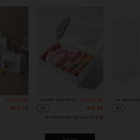
30 שקיות מתנה שקופות בסגנון אקורדיון עם תחתית שטוחה ועם שרוך, שקיות לטובת מסיבה
5 יחידות/1 יחידה קופסאות עוגיות, קופסאות מאפייה גדולות 14 X 10 X 2.5 אינץ', מתאימות לפאי, שוקולד, תותים, מאפינס, דונאטס, מאפים וקינוחים, לחג המולד (חום/לבן, 14102.5 אינץ')
%8
3 ימים אחרונים
%8
3 ימים אחרונים
₪12.79
₪9.48
שיעור גבוה של לקוחות חוזרים
הצג עור