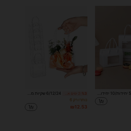
5 יחידות/10 יחידות קופסאות חלון ידניות לבנות, מתאימות לעוגיות, ביסקוויטים, קרקרים, מקרונים, סוכריות, חטיפים מיני, אידיאליות ליום הולדת, מסיבה, אריזות מתנה לחתונה
6/12/24 שקיות מתנה שקופות - פלסטיק רב פעמי עם ידיות חזקות, גודל 15.3X14.5X6.5 ס"מ, מתאים לחג המולד, ליל כל הקדושים, חתונה, מסיבת טרום לידה, מתנות למסיבת חג ההודיה, ציוד למורים, קישוטי יום האהבה
%3
2 ימים אחרונים
נותרו רק 6
₪12.53