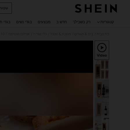
שקיות
 navigate search
קטגוריות
רק בשבילך
חדש ב
מבצעים
בגדי נשים
בגדי ח
/
/
/
/
/
דף הבית
בית & מגורים
מטבח & ואוכל
כלי אפייה
אריזות ועטיפות
10 יחידות/1 יחידה שקיות מתנה לבקבוק יין בודד ליום האהבה, קופסאות שמפניה בכמות גדולה עם ידיות, רב-פעמיות לחתונה, חג המולד, ראש השנה ומסיבות חגים (לבן)
Video