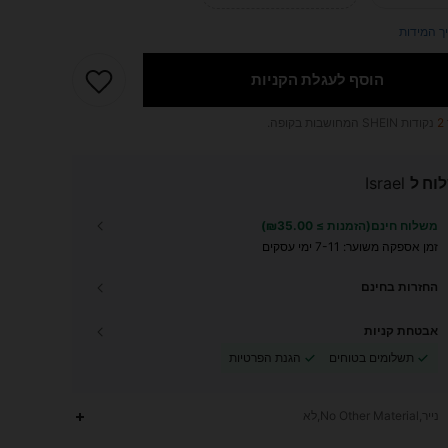
ך המידות
הוסף לעגלת הקניות
2
נקודות SHEIN המחושבות בקופה.
וח ל
Israel
משלוח חינם(הזמנות ≥ ₪35.00)
זמן אספקה ​​משוער:
7-11 ימי עסקים
החזרות בחינם
אבטחת קניות
תשלומים בטוחים
הגנת הפרטיות
נייר,No Other Material,לא