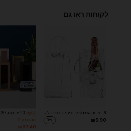
לקוחות ראו גם
6 יחידות סט דלי קרח עמיד בפני דליפות, שקית קרח PVC שקופה, שקית קרח ניידת עם ידית, לצינון בקבוקי יין ושמפניה - אביזרי בר ומסיבה
%25
נותרו רק 9
₪5.90
₪37.40