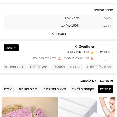
פרטי המוצר
92K עוקבים
4.87
חומר:
בד לא ארוג
הרכב:
100% פוליאמיד
92K עוקבים
4.87
הצג עוד
Dwellora
עוקב
92K עוקבים
4.87
z***z
שילם
לפני יום אחד
3.7M נמכרו לאחרונה
2.2M רכישה חוזרת
92K עוקבים
4.87
ממש קול (9999+)
איכות טובה (9999+)
יפה (9999+)
כמו בתמונה (9999+)
אתה עשוי גם לאהוב
92K עוקבים
4.87
מומלצים
אקססוריס לביגוד
שעונים ותכשיטים
תיקים ומזוודות
נעליים
92K עוקבים
4.87
92K עוקבים
4.87