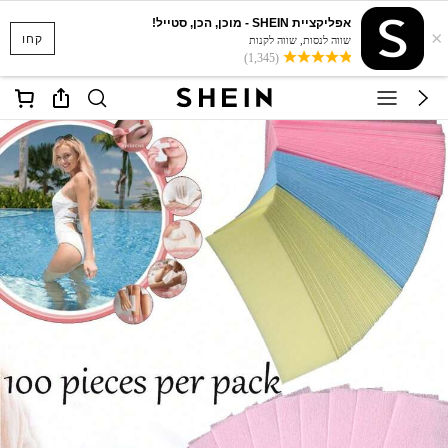
אפליקציית SHEIN - מוכן, הכן, סטייל!
×
קחו
שווה לנסות, שווה לקנות
(1,345)