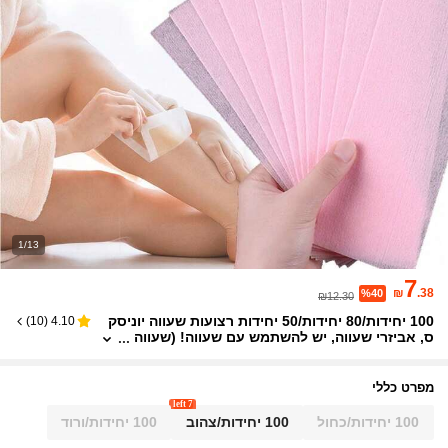
1/13
7
₪
.38
%40
₪12.30
100 יחידות/80 יחידות/50 יחידות רצועות שעווה יוניסק
)
10
(
4.10
ס, אביזרי שעווה, יש להשתמש עם שעווה! (שעווה
לא כלולה) אביזרי נייר שעווה, רצועות שעווה מקצו
עיות חד פעמיות למספרות, מוצרי שעווה חיוניים ואביז
רים למספרות, מכוני יופי, נסיעות/נייר שעווה חד פעמי
מפרט כללי
לא ארוג, אביזרי שעווה רצועות שעווה
7 left
100 יחידות/כחול
100 יחידות/צהוב
100 יחידות/ורוד