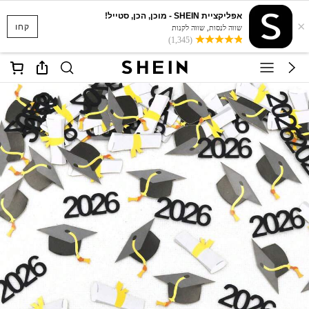
אפליקציית SHEIN - מוכן, הכן, סטייל!
×
קחו
שווה לנסות, שווה לקנות
(1,345)