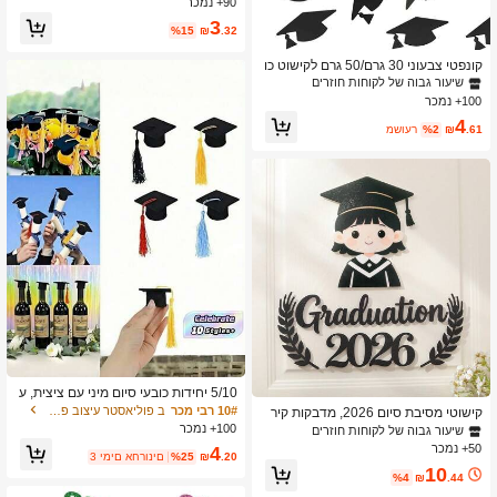
90+ נמכר
שיעור גבוה של לקוחות חוזרים
שיעור גבוה של לקוחות חוזרים
יבות
3
5# רבי מכר
ב סַסגוֹנִיוּת תותחי קונפטי וקונפטי
%15
₪
.32
שיעור גבוה של לקוחות חוזרים
קונפטי צבעוני 30 גרם/50 גרם לקישוט כו
בע סיום לימודים, ציוד למסיבת סיום לימו
שיעור גבוה של לקוחות חוזרים
דים
100+ נמכר
4
.61
₪
%2
משוער
5/10 יחידות כובעי סיום מיני עם ציצית, ע
שויים מסיבי פוליאסטר, ללא דרישת חשמ
10# רבי מכר
ב פוליאסטר עיצוב פסטיבל
קישוטי מסיבת סיום 2026, מדבקות קיר
ל, ללא נוצות, מתאים לקישוט מסיבת סיו
מבד לבד, סט נושא כניסה
100+ נמכר
שיעור גבוה של לקוחות חוזרים
ם, קישוט בקבוקים, אביזרי חגיגה
50+ נמכר
4
.20
₪
%25
3 ימים אחרונים
10
%4
₪
.44