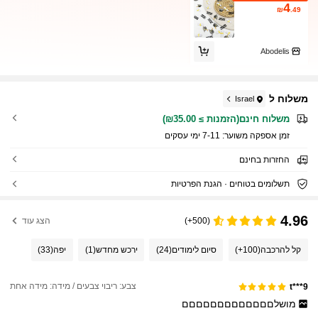
4
₪
.49
Abodelis
משלוח ל
Israel
משלוח חינם(הזמנות ≥ ₪35.00)
זמן אספקה ​​משוער:
7-11 ימי עסקים
החזרות בחינם
תשלומים בטוחים · הגנת הפרטיות
4.96
(500+)
הצג עוד
קל להרכבה
(100+)
סיום לימודים
(24)
ירכש מחדש
(1)
יפה
(33)
צבע: ריבוי צבעים / מידה: מידה אחת
t***9
מושלםםםםםםםםםםםםם