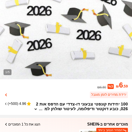
1/5
6
₪
.59
%3
₪6.80
ירידת מחירים לזמן מוגבל
100 יחידות קונפטי צבעוני דו-צדדי עם הדפס אות 2
)
500+
(
4.96
026, כובע דוקטור ודיפלומה, לעיטור שולחן למ
סיבת סיום לימודים 2026
מוכרים אחרים ב-SHEIN
הצג את כל 1 המוכרים
המחיר הנמוך ביותר