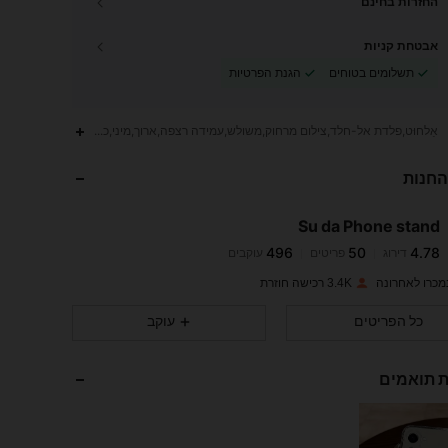
החזרות בחינם
אבטחת קניות
תשלומים בטוחים
הגנת הפרטיות
496
50
4.78
אַלחוּט,פלדת אל-חלד,צילום מרחוק,משולש,עמידה רצפה,ארוך,מיני,כף יד
החנות
496
50
4.78
Su da Phone stand
496
50
4.78
דירוג
פריטים
עוקבים
e***g
שילם
לפני יום אחד
3.4K רכישה חוזרת
496
50
4.78
כל הפריטים
עוקב
496
50
4.78
ת תואמים
496
50
4.78