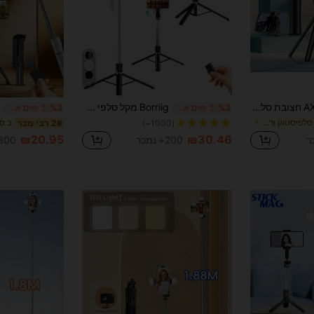
6
AXNEN חצובת סלפי מסגסוגת אלומיניום עם שלט רחוק Bluetooth, מחזיק טלפון רב תכליתי נפתח, תואם לטלפונים חכמים, מצלמות קומפקטיות, מכשירי iOS ואנדרואיד
Borriig מקל סלפי אלחוטי 1700 מ"מ עם חצובה לטלפון, מונופוד נפתח ומתקפל, מתאים לסמארטפונים, צילום יציב ומאוזן ושידור חי, עם שלט רחוק, אידיאלי לחופשת קיץ, נסיעות, פעילויות חוץ, שידור חי ומקרים אחרים. (1 יחידה)
%3
3 ימים אחרונים
%3
3 ימים אחרונים
ב בלוטות' סלפיסטוק וראש חצובה
2# רבי מכר
(1000+)
₪20.95
₪30.46
200+ נמכר
300+ נמכ