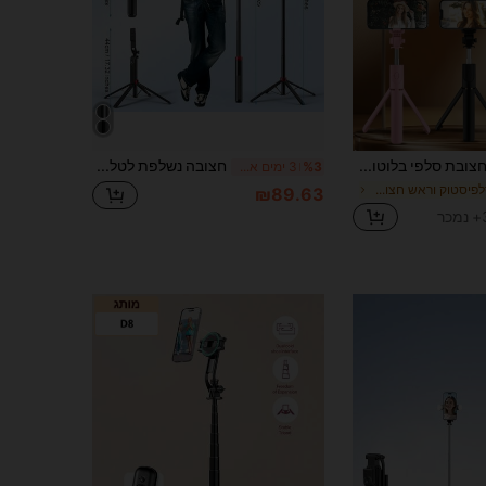
חצובת סלפי בלוטות' עם תאורת מילוי ושלט רחוק, מתאים לרוב הסמארטפונים, תאורת LED, תאורת וידאו ניידת עם עמעום לד למצלמה ולמצלמת וידאו, לסלפי תמונות, הקלטת וידאו, פגישות זום, ראיונות, שידור חי, ולוגים, מפגש משפחתי, צילום מסיבת חג המולד, גם לסלפי ידני ופעילויות חוץ
חצובה נשלפת לטלפון, חצובת סלפי לצילום ולוגים בטלפון, עם מהדק טלפון רב-תכליתי, נייד, עזר אימון גולף - תואם לטלפונים של iOS ואנדרואיד, חצובה לנסיעות לטלפון עם שלט רחוק נטען, מתאים ל-Pocket3 וכו', אידיאלי לחופשת קיץ, טיולים, פעילויות חוץ ושידור חי
%3
3 ימים אחרונים
ב סלפיסטוק וראש חצובה
₪89.63
ר