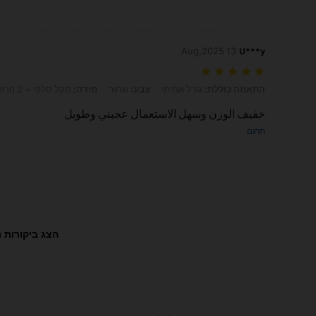
13 Aug,2025
U***y
התאמה כוללת: גודל אמיתי, צבע: שחור, מידה: מקל סלפי + 2 נורות מילוי מרובעות
התאמה כוללת:
גודל אמיתי
צבע:
שחור
מידה:
מקל סלפי + 2 נורות מילוי מרובעות
خفيف الوزن وسهل الاستعمال عجبني وطويل
תרגם
הצג ביקורות נ