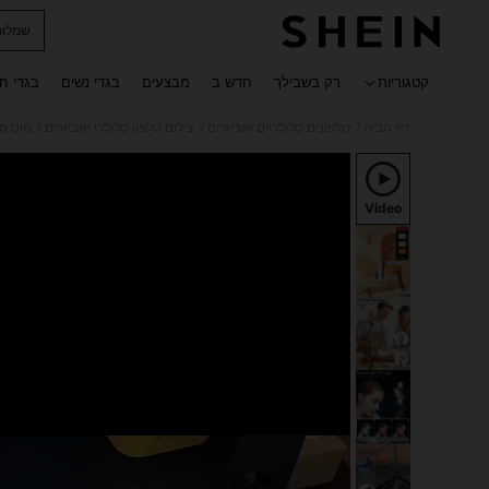
שמלות
 navigate search
קטגוריות
רק בשבילך
חדש ב
מבצעים
בגדי נשים
בגדי ח
/
/
/
דף הבית
טלפונים סלולריים ואביזרים
צילום טלפון סלולרי ואביזרים
מוט ס
Video