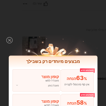
עוזר (0)
מבצעים מיוחדים רק בשבילך
עוזר (2)
משתמש חדש
63
קופון מוצר
%הנחה
וספות
מוגבל ל-₪83
אין סף מינימלי לקנייה
מוגבל בזמן
משתמש חדש
58
קופון מוצר
%הנחה
מוגבל ל-₪197