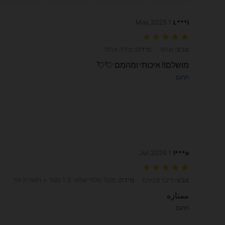
1 May,2025
L***i
צבע: שחור, מידה: מידה אחת
צבע:
שחור
מידה:
מידה אחת
מושלם!! איכותי ומהמם 💘💘
תרגם
1 Jul,2026
l***o
צבע: ריבוי צבעים, מידה: מקל סלפי שחור 1.8 מטר + תאורת יופי
צבע:
ריבוי צבעים
מידה:
מקל סלפי שחור 1.8 מטר + תאורת יופי
ممتازه
תרגם