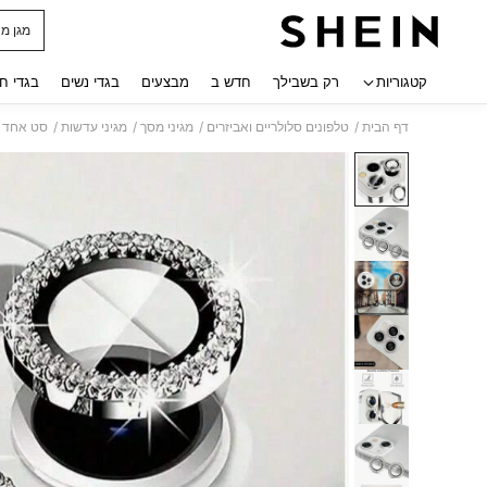
מגן מ
 navigate search
קטגוריות
רק בשבילך
חדש ב
מבצעים
בגדי נשים
בגדי ח
/
/
/
/
דף הבית
טלפונים סלולריים ואביזרים
מגיני מסך
מגיני עדשות