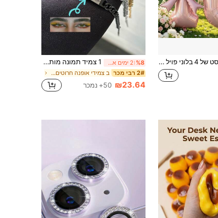
סט של 4 בלוני פויל למספר 10 בורדלור ורוד מט עם קישוט סרט גדול, עיטור רקע למסיבת יום הולדת, אביזרים לצילום בסטודיו, ציוד למסיבת נסיכות
1 צמיד תמונה מותאם אישית, צמיד תמונה לזוגות מפלדת אלחוש, שרשרת קרב 6 מ"מ, תכשיט חרוט בלייזר לחברה/חבר, צמיד תמונה לגברים, זהב/כסף/שחור, יום האב, מתנת חג המולד, יום נישואין
%8
2 ימים אחרונים
ב צמידי אופנה חרוטים בהתאמה אישית
2# רבי מכר
₪23.64
50+ נמכר