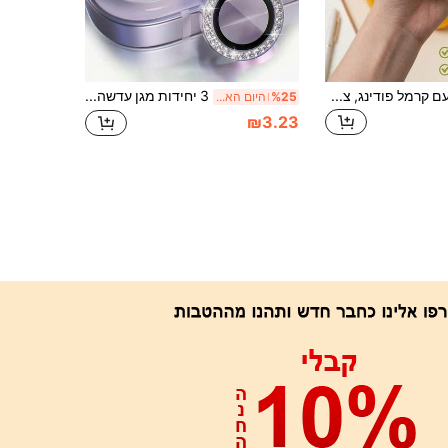
כדור לחץ רך בטעם קרמל פודינג, צעצוע ללחיצה מלא בחרוצים פריכים, לא קופץ, עבודת יד טאבה ASMR, להפגת חרדה למבוגרים, מתנה למסיבה, קינוח סיליקון דביק רך במראה מזון ריאליסטי חמוד
3 יחידות מגן עדשה מבריק נצנצים וקריסטלים, תואם לאייפון 16 פרו מקס פלוס 16 15 14 13 12 מיני 11, כיסוי עדשה מזכוכית מחוסמת, מתנה ליום הולדת, משפחה, חברים, עמיד למים, עמיד בפני זעזועים, נגד שריטות, נגד טביעות אצבעות, כיסוי מלא, אביזרי עדשה
%25
היום האחרון
₪3.23
אפליקציה