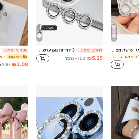
4
4
סרט מגן עדשת מצלמה קשיות 9H לאייפון 16/15/14/13/12/11 פרו מקס, עמיד בפני שריטות, אביזר אופנתי תואם לכיסויי טלפון, מתאים ליומיום, משרד, בית ותרחישים אחרים. עמיד למים, זעזועים, נגד נפילות, נגד שריטות, נגד טביעות אצבעות, עיצוב כיסוי מלא.
3 יחידות מגן עדשת מצלמה עם טבעת מתכת, תואם לאייפון 17/16/15/14/13/12/11 פרו מקס, תואם לאייפון 11/12/13/14 פלוס/14 פרו מקס/15 פרו מקס
%11
2 ימים אחרונים
%38
היום האחרון
ב אייפון 12 מיני מגני עדשות
8# רבי מכר
₪5.25
100+ נמכר
₪3.08
200+ נמכר