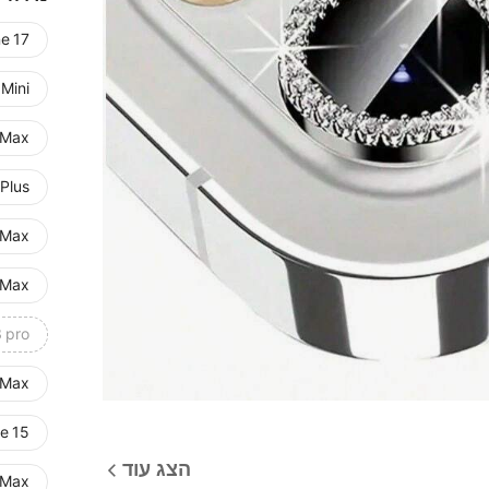
e 17
 Mini
 Max
 Plus
 Max
 Max
 pro
 Max
e 15
הצג עוד
 Max