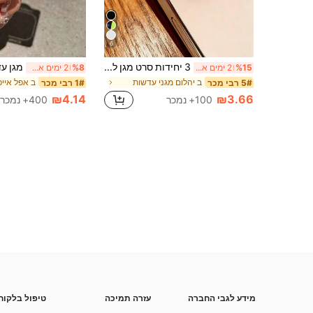
6
3 יחידות סרט מגן לעדשת מצלמה עבור , עם טבעת יהלום מתכתית מבריקה וסרט עמיד לשריטות בדרגת קשיות 9H, אביזר אופנתי, כיסוי הגנה ארגונומי, תואם ל- 17 Pro Max/17 Pro/17 Air/17/16 Pro Max/16 Pro/16 Plus/16/15 Pro Max/15 Pro/15 Plus/15/14/13/12/11
%15
2 ימים אחרונים
%8
2 ימים אחרונים
ב יהלום מגני עדשות
5# רבי מכר
1# רבי מכר
₪4.14
₪3.66
100+ נמכר
400+ נמכר
מידע לגבי החברה
עזרה תמיכה
טיפול בלקוח