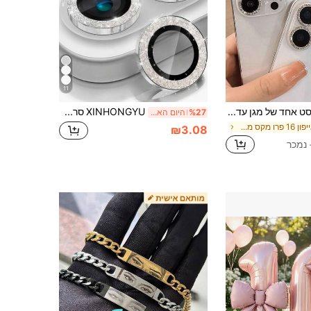
11
סט אחד של מגן עדשת מצלמה עם טבעת ריינסטון מתכת מבריקה וסרט נגד שריטות 9H, אביזר אופנתי, נרתיק מגן אנושי, עמיד למים, עמיד בפני זעזועים, נגד נפילות, כיסוי מלא נגד טביעות אצבעות
XINHONGYU סרט מגן עדשת מצלמה מסגסוגת 3 יחידות תואם לאייפון 17 פרו מקס 17 אייר 17 פרו 16 פרו מקס 16 15 15 פלוס 14 13 12 11 מיני פלוס פרו מקס מגן מסך מבריק שכבה אחת נצנצים מתכתיים קשיות 9H נגד שריטות אביזר אופנתי כיסוי מגן מתחשב כסוף נצנצים מתנת פסחא מסיבת אביב
%27
היום האחרון
ב אייפון 16 פרו מקס מגני עדשות
₪3.08