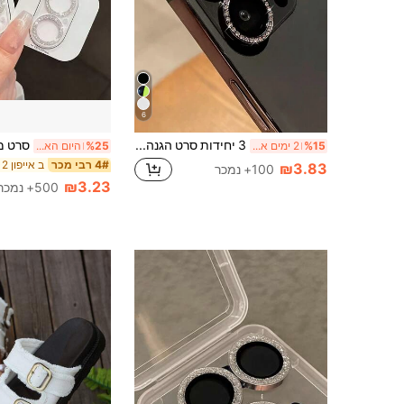
6
3 יחידות סרט הגנה לעדשת מצלמה עבור , עם טבעת יהלום מתכתית מבריקה וסרט עמיד לשריטות בדרגת קשיות 9H, אביזר אופנתי, כיסוי הגנה ארגונומי, תואם ל- 17 Pro Max/17 Pro/17 Air/17/16 Pro Max/16 Pro/16 Plus/16/15 Pro Max/15 Pro/15 Plus/15/14/13/12/11
%15
2 ימים אחרונים
%25
היום האחרון
4# רבי מכר
₪3.83
100+ נמכר
₪3.23
500+ נמכר