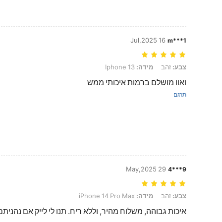
16 Jul,2025
m***1
צבע: זהב, מידה: Iphone 13
צבע:
זהב
מידה:
Iphone 13
ואוו מושלם ברמות איכותי ממש
תרגם
29 May,2025
9***4
צבע: זהב, מידה: iPhone 14 Pro Max
צבע:
זהב
מידה:
iPhone 14 Pro Max
איכות גבוהה, משלוח מהיר, וללא ריח. תנו לי לייק אם נהניתם