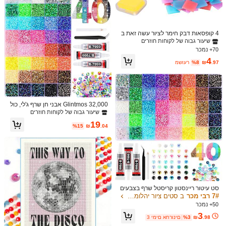
עוזר
(0)
4 קופסאות דבק חימר לציור עשה זאת ב
צבע: ריבוי צבעים / מידה: 30*30
k***r
עצמך, שעווה לציור יהלום צבעוני עם קופ
שיעור גבוה של לקוחות חוזרים
סת אחסון עבור אביזרי רקמה לציור יהלו
70+ נמכר
かわいい。早く完成させよう
מים 5D
4
.97
₪
%8
משוער
עוזר
(0)
1.1K עוקבים
4.87
פרטי המוצר
1.1K עוקבים
4.87
Glintmos 32,000 אבני חן שרף ג'לי, כול
חומר:
PMMA
ל פינצטה, 15/24/28/40/42 צבעים, עם
שיעור גבוה של לקוחות חוזרים
מחט לאיסוף אבני חן, מגוון אבני חן רב-צ
19
הצג עוד
בעוני, כולל 3 בקבוקים של 10 מ"ל דבק ת
%15
₪
.04
כשיטים B7000, מתאים לאמנות, עבודו
1.1K עוקבים
4.87
ת יד, נעליים, ספרים, בדים, ציוד עבודות י
ד DIY, אמנות יהלומים
LXlucky
עוקב
r***a
גולשת
1.1K עוקבים
4.87
שיעור החזרה נמוך
שיעור גבוה של לקוחות חוזרים
הוקמה לפני ש
סט עיטור ריינסטון קריסטל שרף בצבעים
יפה (500+)
איכות טובה (400+)
אהבה (400+)
ממש מתוק (400+)
כ
מעורבים 3 מ"מ, כולל פינצטה ודבק B70
1.1K עוקבים
7# רבי מכר
ב סטים ציור יהלומים ואביזרים DIY
4.87
00, מתאים לבגדים, כוסות, נעליים, בד,
50+ נמכר
ציוד לאמנות יהלומים, עיטורים מנצנצים,
3
אתה עשוי גם לאהוב
ציוד ליצירה, עיטור לציור יהלומים ועוד DI
.98
₪
%3
3 ימים אחרונים
Y ריינסטון, בגדים, נעליים תכשיטים מנצ