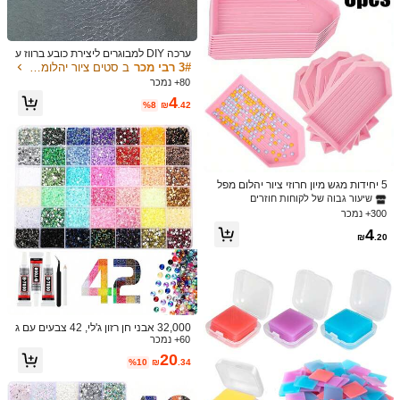
ור יהלומים DIY, מתנה ייחודית
לא ניתן להחזיר או להחליף פריטים בקטגוריה זו.
תשלומים בטוחים · הגנת הפרטיות
ערכה DIY למבוגרים ליצירת כובע ברווז ע
ם כלי יהלום, תושבת לרכב, קישוטים, עבו
3# רבי מכר
ב סטים ציור יהלומים ואביזרים DIY
דות יד רב-צבעיות מהנות, עטי דבק, עיטו
80+ נמכר
4.60
(10)
הצג עוד
רים בעבודת יד
4
%8
₪
.42
ירכש מחדש
(1)
נהדר למתחילים
(1)
ממש קול
(1)
לא דביק
(1)
צבע: ריבוי צבעים / מידה: 30*30
8***2
5 יחידות מגש מיון חרוזי ציור יהלום מפל
🤩
Wow
סטיק רב צבעים, קופסת אחסון תכשיטים
שיעור גבוה של לקוחות חוזרים
ליצירת אומנות עם עיצוב קל למזיגה, ציוד
300+ נמכר
עוזר
(0)
וכלים לאמנות יהלום עשה זאת בעצמך
4
₪
.20
צבע: ריבוי צבעים / מידה: 30*30
m***n
綺麗なデザインで即購入しました♪♪！淡い色合いなのでどこま
で見本通りに出来るかわからないけれど、楽しみにしています。
32,000 אבני חן רזון ג'לי, 42 צבעים עם ג
עוזר
(0)
60+ נמכר
ב שטוח, כולל פינצטה ועט איסוף, סט רב
-צבעים מבריק, מגיע עם 3 דבקי תכשיטי
20
%10
₪
.34
ם B7000, מתאים לתכשיטים, קישוט בג
せ***な
צבע: ריבוי צבעים / מידה: 20*20
דים, בד, כיסוי טלפון, עבודות יד DIY, מת
נות מותאמות אישית
とても綺麗で最高です(
o
^^
o
)