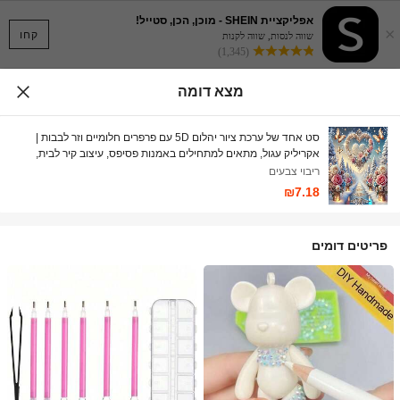
אפליקציית SHEIN - מוכן, הכן, סטייל!
×
קחו
שווה לנסות, שווה לקנות
(1,345)
מצא דומה
סט אחד של ערכת ציור יהלום 5D עם פרפרים חלומיים וזר לבבות |
אקריליק עגול, מתאים למתחילים באמנות פסיפס, עיצוב קיר לבית,
מתנה אידיאלית לחג המולד
ריבוי צבעים
₪7.18
פריטים דומים