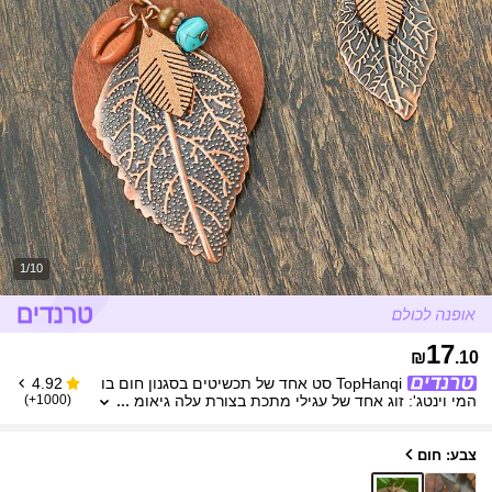
1/10
17
₪
.10
TopHanqi סט אחד של תכשיטים בסגנון חום בו
4.92
המי וינטג': זוג אחד של עגילי מתכת בצורת עלה גיאומ
(1000+)
טריים + שרשרת תליון כפולה עם נגיעות עגולות מעץ, צ
דף וטורקיז, מתאים ללבישה יומיומית, מסיבה, דייט, מתנה
צבע: חום