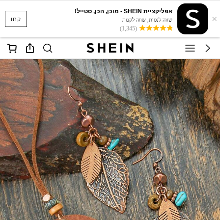
אפליקציית SHEIN - מוכן, הכן, סטייל!
×
קחו
שווה לנסות, שווה לקנות
(1,345)