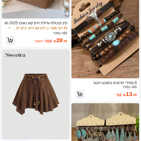
קיץ קיבולת גדולה תיק קש נשים 2025 סג
נון חדש אופנתי תיק כתף נוסעים, תיק אר
7# רבי מכר
ב תיק קש תיקי כתף לנשים
וג חוף תיק
60+ נמכר
28
.20
₪
%25
משוער
6 צמידי חרוצים בסגנון וינטג'
60+ נמכר
13
%3
₪
.00