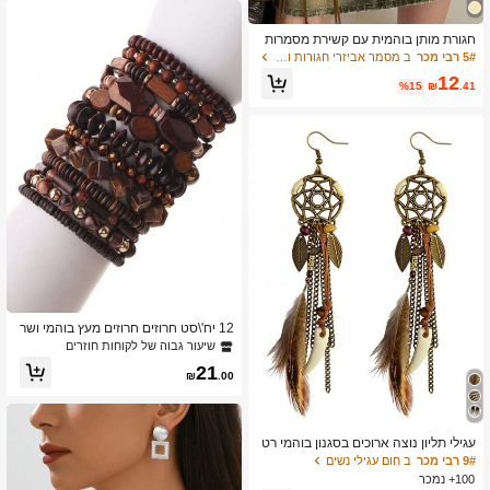
חגורת מותן בוהמית עם קשירת מסמרות
בצבע קפה אחד של חומר PU לנשים
5# רבי מכר
ב מסמר אביזרי חגורות וחגורות לנשים
12
%15
₪
.41
12 יח'\סט חרוזים חרוזים מעץ בוהמי ושר
ף חום כהה שכבתי סט צמיד, מתאים למ
שיעור גבוה של לקוחות חוזרים
סיבות נשים וללבוש יומיומי
21
₪
.00
עגילי תליון נוצה ארוכים בסגנון בוהמי רט
רו, עגילים בסגנון בוהו בעבודת יד לנשים
9# רבי מכר
ב חום עגילי נשים
100+ נמכר