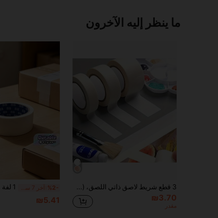
ما ينظر إليه الآخرون
3 قطع شريط لاصق ذاتي اللصق، (0.59/0.79/1.18 بوصة * 394 بوصة) للألوان المائية والرسم والتلوين، إطارات لوحات الألوان المائية، التصاق متوسط للفنون الورقية
%2-
آخر 7 ساعة
₪3.70
₪5.41
مقدر