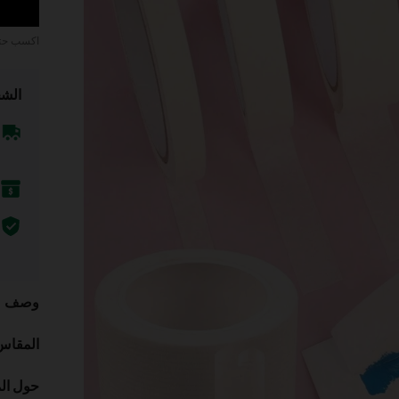
اكسب ح
الشح
وصف
المقاس
حول ال