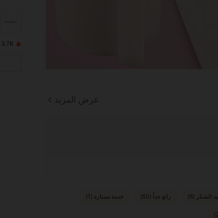
3.7K تم بيعها مؤخرًا
عرض المزيد
د الشكر (6)
رائع جداً (50)
خدمة ممتازة (1)