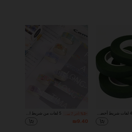
4 لفات شريط أخضر داكن للزهور DIY لتغليف ساق الزهور لباقات الزفاف والأكاليل وحفلات الأعياد والكريسماس وهالوين ولوازم الأشغال اليدوية الزهرية
5 لفات من شريط الزهور المعبأ في صندوق، شريط PET شفاف مقاوم للماء، شريط ديكور يدوي شخصي طازج للطلاب DIY، العودة إلى المدرسة، لوازم مدرسية
%3-
آخر 7 ساعة
₪9.40