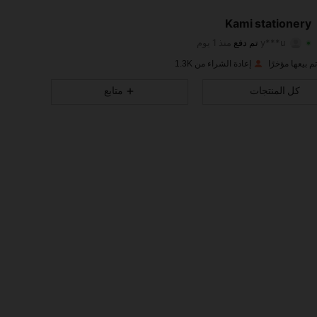
591
4
4.94
Kami stationery
591
4
4.94
y***u
تم دفع
منذ 1 يوم
591
4
4.94
إعادة الشراء من 1.3K
كل المنتجات
متابع
591
4
4.94
591
4
4.94
591
4
4.94
591
4
4.94
591
4
4.94
591
4
4.94
591
4
4.94