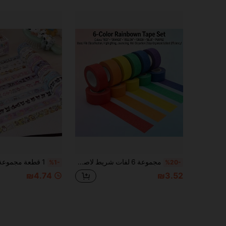
مجموعة 6 لفات شريط لاصق ملون، قابل للإزالة وخالي من البقايا، شريط فني متعدد الاستخدامات، سطح قابل للكتابة، مناسب للرسم والحرف اليدوية والواجبات المدرسية وألبومات الصور والديكور
%1-
%20-
₪4.74
₪3.52