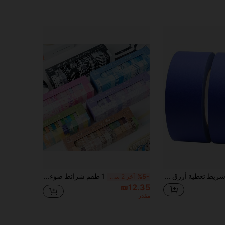
شريط تغطية أزرق عالي الجودة - شريط رسام أزرق - أحجام متعددة، مقاوم للماء، إزالة نظيفة للورق، مثالي للأسطح الخشبية والاستخدام المنزلي/المكتبي الداخلي
1 طقم شرائط ضوء وظل وشريط ورقي. مجموعة من 20 لفة للألبوم الفني DIY، ملصقات يومية، شريط حدود للألبوم اليدوي المجلد
%5-
آخر 2 ساعة أيام
₪12.35
مقدر