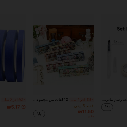
مجموعة رسم مائي محمولة للسفر، 1 قلم مائي مع لوحة شفافة ب- 8 حجرات و 2 لفة من شريط لاصق بعرض 2 سم، طقم فني خارجي مدمج، مناسب للرسم المائي والتدوين ودفتر الرسم وإمدادات الرسم للسفر
10 لفات من مجموعة شريط واشي ذو نمط زهري ساطع عتيق - شرائط لاصقة جميلة للزخرفة DIY للألبوم والمفكرة، هدايا يدوية للأصدقاء للعودة إلى المدرسة
%5-
آخر 2 ساعة أيام
%1-
آخر 2 ساعة أيام
فقط 5 بيقي
₪5.17
₪11.50
مقدر