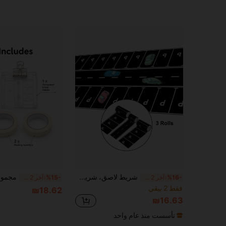
شريط لاصق، شريط واشي للألبوم، شريط لاصق بنمط مسار الطريق والسيارات ومساحة الوقوف، مناسب للألبوم والمخطط والتغليف وهدية عيد ميلاد سباق السيارات، شريط أسود لاصق لمسار السيارات ملصق قابل لإعادة الاستخدام لوازم الفن
%16-
آخر 2 ساعة أيام
%15-
آخر 2 ساعة أيام
فقط 2 بيقي
₪18.62
₪16.63
تأسست منذ عام واحد