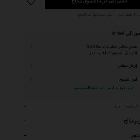
أضف إلى عربة التسوق بنجاح
تى
1
نقطة شي إن يتم احتسابها عند الدفع.
ن الي
Israel
شحن مجاني(طلبات ≥ ₪35.00)
التوصيل المتوقع:
7-11 يوم عمل
إرجاع مجاني
أمن التسوق
مدفوعات آمنة
حماية الخصوصية
الورق,بيج,الورق
 وصالح
متجر