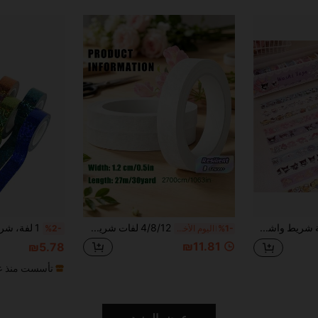
1 قطعة مجموعة شريط واشي كاواي، شريط لاصق زخرفي، شريط واشي أنمي لطيف للتدوين والقصاصات والمخطط والحرف اليدوية DIY وتغليف الهدايا، شريط لاصق مطبوع برسومات كرتونية أنمي لتدوين الرصاصات وصنع البطاقات وتزيين الدفاتر وإكسسوارات القرطاسية، للطلاب وموظفي المكاتب وموسم العودة إلى المدرسة، هدايا للزملاء والمعلمين والعائلة
4/8/12 لفات شريط لف سيقان الزهور، شريط زهور أخضر لتنسيق الزهور والباقات والبروشات، زهور الزفاف
%1-
اليوم الأخير
%2-
₪11.81
₪5.78
تأسست منذ عا