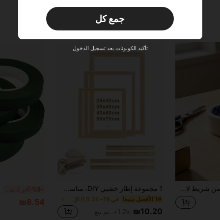
طلبات أكثر من
محدود الوقت
₪133.19
جمع كل
مستخدم جديد
10
قسيمة المنتج
‎%
الحد الأقصى ₪85.62
تأكيد الكوبونات بعد تسجيل الدخول
طلبات أكثر من ₪285.4
محدود الوقت
مستخدم جديد
15
قسيمة المنتج
‎%
الحد الأقصى ₪85.62
طلبات أكثر من
محدود الوقت
₪380.53
1 لفة من شريط لاصق، 15 ياردة من شريط لاصق فني
1 مجموعة إطار خشبي DIY، مناسب للوحات الزيتية على القماش، إطار من خشب الصنوبر، فن جداري، رسم الماس، هيكل الألسنة والشقوق، إطار سلكي مشدود، إطار داخلي، هدية ديكور منزلي، هدية عيد ميلاد & تخرج، منزل جمالي
%3-
آخر 2 ساعة أيام
1# الأفضل مبيعا
في 19~34 ILS الإطارات وحاملات الصور
₪8.54
₪10.20
1.2k+. تم بيع