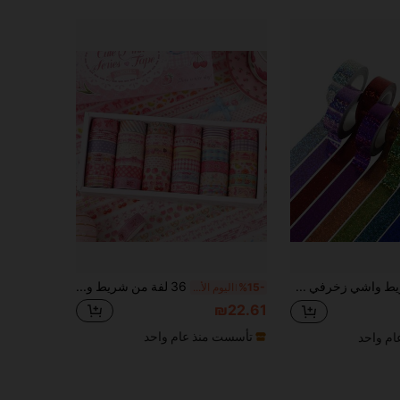
1 لفة، شريط واشي زخرفي لامع، شريط قماش هولوغرافي براق، مثالي لتزيين اليوميات والألبومات والبطاقات وتغليف الهدايا
36 لفة من شريط واشي الوردي، بطول 2 متر، أشرطة تزيين هدايا، ألوان ماكرون الجميلة، مواضيع الكرز والحلويات، إكسسوارات مخطط للنساء والطلاب والتجليد والتدوين والأعمال اليدوية وتجليد النقاط
%15-
اليوم الأخير
₪22.61
تأسست منذ عام واحد
م واحد