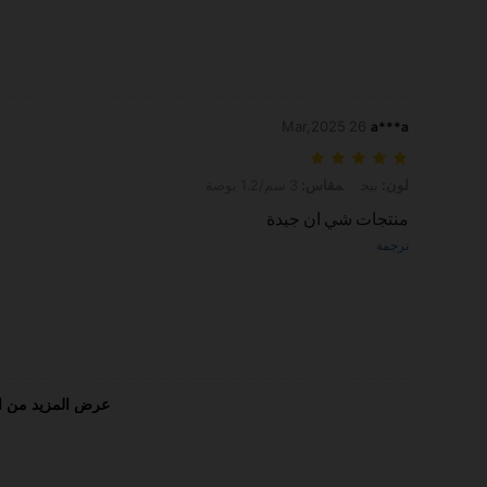
26 Mar,2025
a***a
لون: بيج, مقاس: 3 سم/1.2 بوصة
لون:
بيج
مقاس:
3 سم/1.2 بوصة
منتجات شي ان جيدة
ترجمة
عرض المزيد من ا