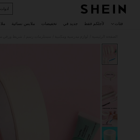
أدوات
 navigate search
فئات
لأجلكم فقط
جديد في
تخفيضات
ملابس نسائية
ملا
/
/
/
الصفحة الرئيسية
لوازم مدرسية ومكتبية
مستلزمات رسم
شريط ورقي م