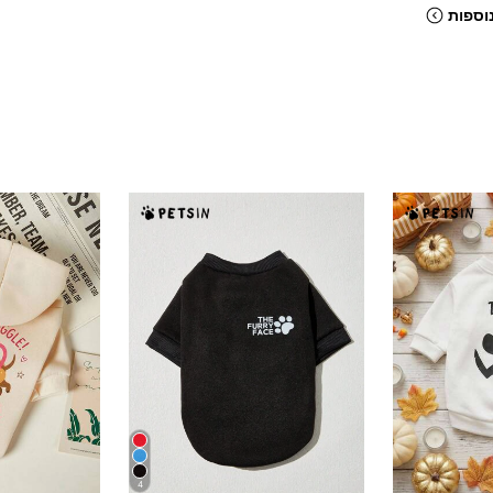
וספות
4