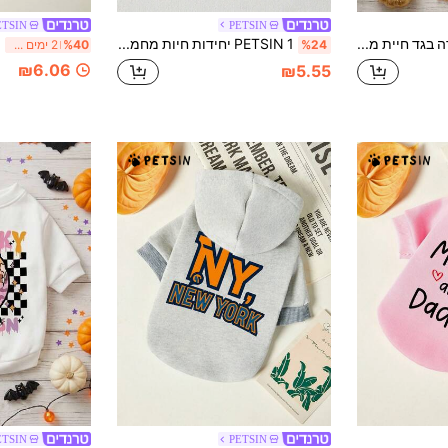
ETSIN
PETSIN
PETSIN 1 יחידה בגד חיית מחמד חמוד עם הדפס פנים רשע מחייך ואות Boo, לבן, רך וחם, נוגד שיער, נוח, להלווין
PETSIN 1 יחידות חיות מחמד כלב/חתול רב תכליתי שחור מזדמן אופנה מודפס סווטשירט צווארון צווארון
%24
%40
2 ימים אחרונים
₪6.06
₪5.55
ETSIN
PETSIN