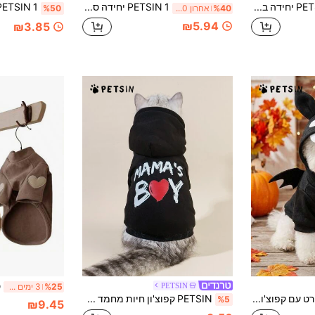
PETSIN 1 יחידה בגד לחיות מחמד עם הדפס אותיות I ❤ Mommy And Daddy, ורוד, רך, נוח, נושם, מונע נשירת שיער
PETSIN 1 יחידה סווטשירט עם קפוצ'ון קז'ואל עם הדפס אותיות NY New York, אפור, רך, נוח, נושם, ללא נשירת שיער, בגד לחיות מחמד
%40
אחרון 50 דקות
%50
₪5.94
₪3.85
PETSIN
%25
3 ימים אחרונים
1 יחידה סווטשירט עם קפוצ'ון לכלבים וחתולים, תחפושת עטלף להלווין עם כנפיים בעיצוב קריקטורה חמוד, עיטור PETSIN בעיצוב מקורי
PETSIN קפוצ'ון חיות מחמד עם אותיות גרפיות - סווטשירט נעים ליום יום לחתולים ולכלבים, מושלם לסתיו ולחורף, רך וחם, מתאים לטיולים, מנוחה בתוך הבית וטיולים בחגים
%5
₪9.45