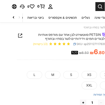
0
0
די שינה
נעליים
תכשיטים & אקססוריס
ביוטי ובריאות
טקסטיל לבית
ט
PETSIN סווטשירט לבן אחד עם מודפס אותיות
לבגדים חמים וידידותיים לעור בסתיו ובחורף
SKU: sp25112711763
(13 ביקורות)
6
₪
.80
%20
₪8.50
PRICE AND AVAILABIL
L
M
S
XS
XXL
ך המידות