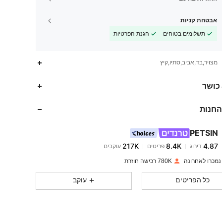
אבטחת קניות
תשלומים בטוחים
הגנת הפרטיות
מצויר,בד,אביב,סתיו,קיץ
 כושר
החנות
217K
8.4K
4.87
PETSIN
217K
8.4K
4.87
דירוג
פריטים
עוקבים
780K רכישה חוזרת
217K
8.4K
4.87
כל הפריטים
עוקב
217K
8.4K
4.87