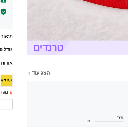
תיאור
גודל &
אודות 
הצג עוד
1.6M נמכרו לאחרונה
גדול
0%