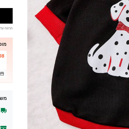
הרווח עד
מוכר
08
משל