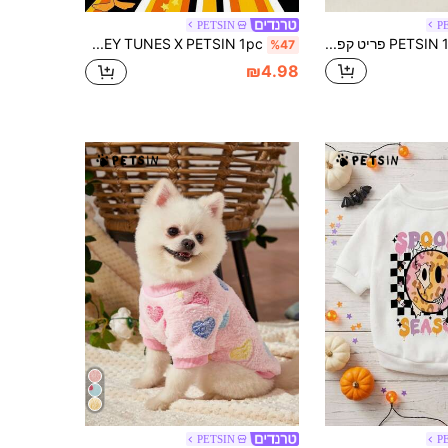
PETSIN
P
PETSIN 1 פריט קפוצ'ון חמוד לכלב נקניק עם הדפס אותיות צבעוניות של אהבה בבז', רך ונוח, עבה וחם, בגדי חיות מחמד
LOONEY TUNES X PETSIN 1pc בגד לחיות מחמד עם הדפס פנים ברווז שחור קטן ללא כובע, עבה וחם לסתיו וחורף, בד פוליאסטר, נגד פרעושים, פחות נשירה, עמיד בחום, נושם, מתאים לחתולים וכלבים, לשימוש פנימי וחיצוני
%47
₪4.98
PETSIN
P