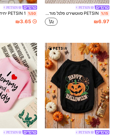
PETSIN
PETSIN
PETSIN סווטשירט פלנל מודפס עם דובי שקט, עבה וחם לחיות מחמד בסתיו ובחורף, כחול, לבן ואדום
%50
%15
₪3.65
₪6.97
PETSIN
PETSIN