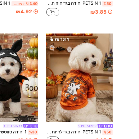
PETSIN 1 יחידה בגד חיה חמוד עם דפוס דלעת, פנים מחייכות, עכביש שמח, רשת ואותיות, שחור, רך וחם, נוגד שיער, נוח, להלווין
%50
%40
3 ימים אחרונים
₪4.92
₪3.85
PETSIN
PETSIN
PETSIN 1 יחידה בגד לחיות מחמד לבן חמוד עם הדפס רוח קטנה, עטלף ואותיות, צבעי בלוקים כתומים, רך ונוח, להלווין
%30
%50