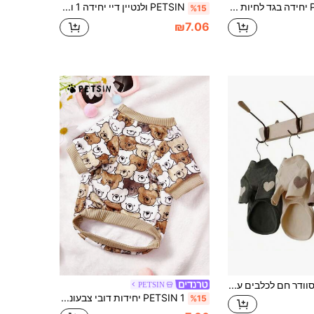
PETSIN 1 יחידה בגד לחיות מחמד שחור ולבן עם הדפס משבצות וחיוך, הדפס אותיות צבעוני, לבן, עבה, חם ועדין, נגד נשירת שיער
PETSIN ולנטיין דיי יחידה 1 ורוד לב דפוסי פליס סוודר לחיות מחמד ללא , חם
%15
₪7.06
סוודר חם לכלבים עם הדפס לבבות, מתאים לטדי, פומרניאן, מלטז, חתולים, סגנון סתיו/חורף
PETSIN
PETSIN 1 יחידות דובי צבעוני מעורב עם אותיות מודפסות בפלנל לחיות מחמד, סתיו וחורף עבה וחם לחיות מחמד
%15