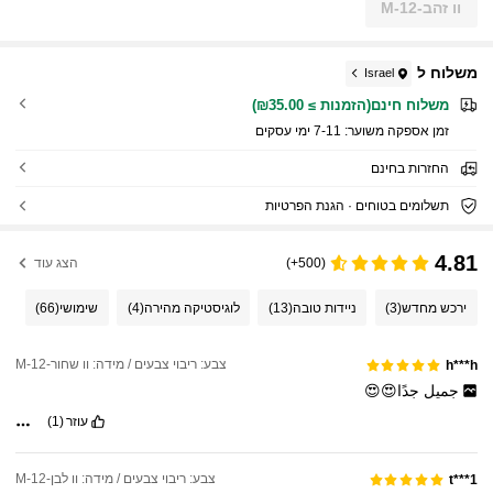
וו זהב-M-12
משלוח ל
Israel
משלוח חינם(הזמנות ≥ ₪35.00)
זמן אספקה ​​משוער:
7-11 ימי עסקים
החזרות בחינם
תשלומים בטוחים · הגנת הפרטיות
4.81
(500+)
הצג עוד
ירכש מחדש
(3)
ניידות טובה
(13)
לוגיסטיקה מהירה
(4)
שימושי
(66)
צבע: ריבוי צבעים / מידה: וו שחור-M-12
h***h
جميل
جدًا😍😍
עוזר
(1)
צבע: ריבוי צבעים / מידה: וו לבן-M-12
t***1