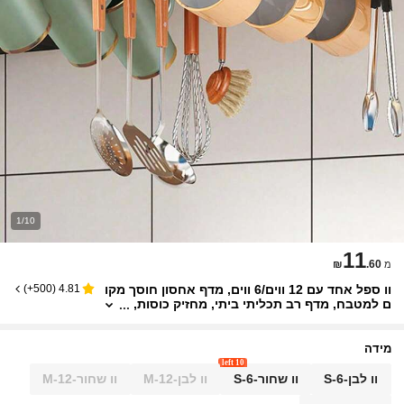
1/10
11
₪
.60
מ
וו ספל אחד עם 12 ווים/6 ווים, מדף אחסון חוסך מקו
)
500+
(
4.81
ם למטבח, מדף רב תכליתי ביתי, מחזיק כוסות,
מדף ניקוז פונג', מרית מקצף כף, אחסון מזון, א
ביזרי אחסון ארון, עיצוב הבית
מידה
10 left
וו לבן-S-6
וו שחור-S-6
וו לבן-M-12
וו שחור-M-12