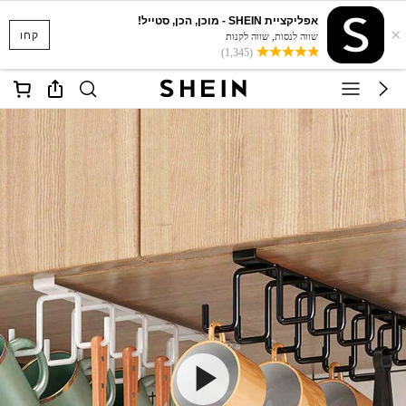
אפליקציית SHEIN - מוכן, הכן, סטייל!
×
קחו
שווה לנסות, שווה לקנות
(1,345)