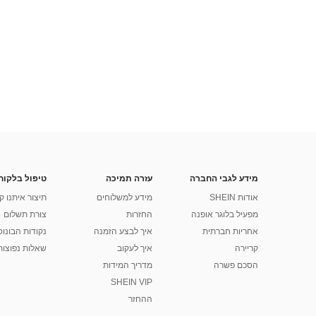
מידע לגבי החברה
עזרה תמיכה
טיפול בלקוח
אודות SHEIN
מידע למשלוחים
תיצור איתנו ק
מפעיל בלוגר אופנה
החזרות
צורת תשלום
אחריות חברתית
איך לבצע הזמנה
נקודות הבונוס של
קריירה
איך לעקוב
שאלות נפוצות
הסכם פשרה
מדריך המידות
SHEIN VIP
ההחזר