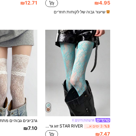
₪12.71
₪4.95
שיעור גבוה של לקוחות חוזרים
#רשתות דייגים
STAR RIVER זוג גרביים רשת תחרה פרחוניים חלולים Y2K פאנק רטרו בצבע אחיד, סגנון מתוק וקול, למסיבות, לרחוב וללבישה יומיומית
%3
3 ימים אחרונים
₪7.10
₪7.47