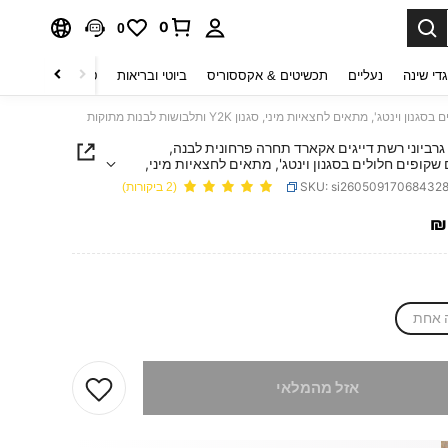
0
0
די שינה
נעליים
תכשיטים & אקססוריס
ביוטי ובריאות
טקסטיל לבית
ט
תאים לחצאיות מיני, סגנון Y2K ותלבושות לבנות מתוקות
 גרביוני רשת דייגים אקארד תחרה פרחונית לבנה,
 שקופים חלולים בסגנון וינטג', מתאים לחצאיות מיני,
SKU: si26050917068432
(2 ביקורות)
₪
PRICE AND AVAILABIL
 אחת
 מוצר זה אזל
אזל מהמלאי