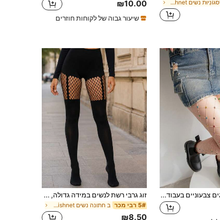
ב סַסגוֹנִיוּת נשים Fishnet גרביונים
₪10.00
שיעור גבוה של לקוחות חוזרים
גרביוני רשת דייגים צבעוניים בעבודת יד, סקסיים לחוף הים, מסיבה, ללבוש יומיומי וגרביונים רשת אופנתיים
זוג גרבי רשת לנשים במידה גדולה, גרבי רשת שקופים עם עיצוב חלול, גרבי רשת דקים מאוד ושקופים למסיבות ולבגדי מועדון
ב חתונה נשים Fishnet גרביונים
5# רבי מכר
₪8.50