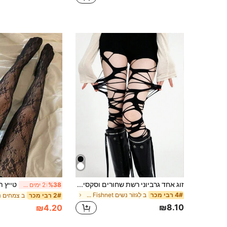
זוג אחד גרביוני רשת שחורים וסקסיים לנשים, גרביונים קרועים בסגנון פאנק, גרביונים Y2K, מתאים לנשים מתחת למשקל 45 ק"ג
%38
2 ימים אחרונים
ב לִגזוֹר נשים Fishnet גרביונים
4# רבי מכר
2# רבי מכר
₪8.10
₪4.20