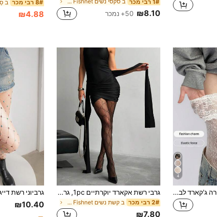
ב סקסי נשים Fishnet גרביונים
1# רבי מכר
8# רבי מכר
₪8.10
₪4.88
50+ נמכר
4
גרביונים גבוהים מתחרה ג'קארד לבן לנשים, אלסטיים, נושמים, ידידותיים לעור, ללא קשירת רגליים, סגנון לוליטה מתוק, מתאים ללבוש יומיומי
גרבי רשת אקארד יוקרתיים 1pc, גרביונים שחורים סקסיים בעיצוב אותיות, גרביונים חלולים בגזרה צמודה
ב קשת נשים Fishnet גרביונים
2# רבי מכר
₪10.40
₪7.80