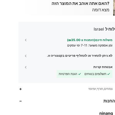
?האם אתה אוהב את המוצר הזה
מצא דומה
וח ל
Israel
משלוח חינם(הזמנות ≥ ₪35.00)
זמן אספקה ​​משוער:
7-11 ימי עסקים
לא ניתן להחזיר או להחליף פריטים בקטגוריה זו.
אבטחת קניות
תשלומים בטוחים
הגנת הפרטיות
צמחים,חורף,יומיומי
החנות
276
22
4.83
276
22
4.83
ninang