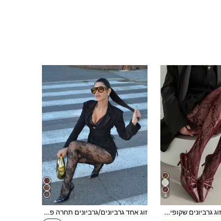
4
זוג גרביונים שקופים לנשים בסטייל וינטג' צרפתי פרימיום עם תחרה ועיטור ורדים, גמישים מאוד, מעצבים, עם חיתוכים ודוגמת ז'קאר, גרבי רשת פרחוניים צמודים
זוג אחד גרביונים/גרביונים תחרה פרחוניים לנשים, גרבי רשת, מותן גבוה והרזיה צמודה, מידות גדולות, מתאים לאירועים שונים