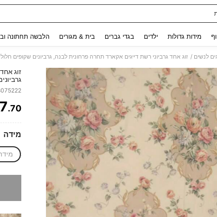
Use up and down arrow keys to חיפוש אחרון and לחפש ולמצוא. Press Enter to select.
וף
מידות גדולות
ילדים
בגדי גברים
בית & מגורים
הלבשה תחתונה ובג
/
גים לנשים
זוג אחד גרביוני רשת דייגים אקארד תחרה פרחונית לבנה, גרביונים שקופים חלולים בסגנון וינטג', מ
זוג אחד
גרביונים
סגנון Y2K ותלבושות לבנות מתוקות
8075222
7
.70
ITY
מידה
מידה
מצטערים,