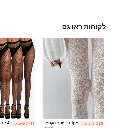
לקוחות ראו גם
1pc גרביונים סקסיים חדשים וינטג', גרביונים לבנים אקארד פרחוניים, גרביונים רשת תחרה חלולים, גרביונים אביב/קיץ לשמלה, למתנה לחג המולד
%25
2 ימים אחרונים
%3
3 ימים אחרונים