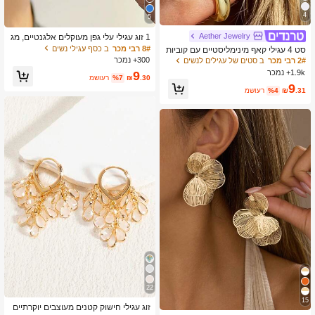
4
5
Aether Jewelry
1 זוג עגילי עלי גפן מעוקלים אלגנטיים, מג
וונים ללבוש יומיומי
8# רבי מכר
ב כסף עגילי נשים
סט 4 עגילי קאף מינימליסטיים עם קוביות
זירקוניה - ניתן לערום, ללא צורך בנקיב, מ
300+ נמכר
2# רבי מכר
ב סטים של עגילים לנשים
תאים ללבישה יומית במשרד (סט 4 יחידו
1.9k+ נמכר
9
.30
₪
%7
משוער
ת, לא 4 זוגות), מתנה עבורה
9
.31
₪
%4
משוער
22
15
זוג עגילי חישוק קטנים מעוצבים יוקרתיים