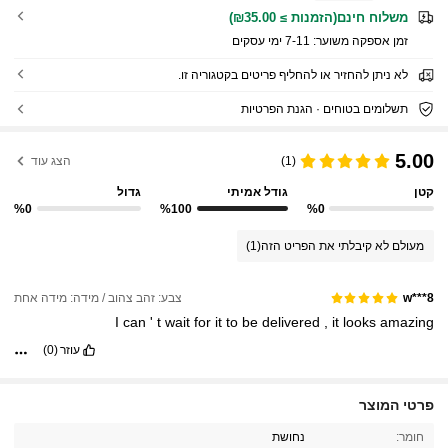
משלוח חינם(הזמנות ≥ ₪35.00)
זמן אספקה ​​משוער:
7-11 ימי עסקים
לא ניתן להחזיר או להחליף פריטים בקטגוריה זו.
תשלומים בטוחים · הגנת הפרטיות
5.00
(1)
הצג עוד
קטן
גודל אמיתי
גדול
%0
%100
%0
מעולם לא קיבלתי את הפריט הזה
(1)
צבע: זהב צהוב / מידה: מידה אחת
w***8
I
can
'
t
wait
for
it
to
be
delivered
,
it
looks
amazing
עוזר
(0)
44 עוקבים
4.86
פרטי המוצר
חומר:
נחושת
44 עוקבים