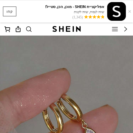
אפליקציית SHEIN - מוכן, הכן, סטייל!
×
קחו
שווה לנסות, שווה לקנות
(1,345)