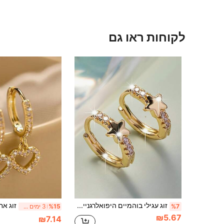
לקוחות ראו גם
זוג עגילי בוהמיים היפואלרגניים לבני נוער, עשויים מאבני חן סינתטיות ומעגלי זהב, מתאימים למסיבות, לשימוש יומיומי ולמתנה
%7
%15
3 ימים אחרונים
₪5.67
₪7.14