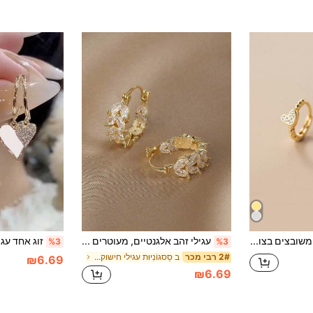
1 זוג עגילי מתוק משובצים בצורת לב אלגנטיים בצורת לב, ולנטיינס, אמא, אמא, יום האם, מתנה
עגילי זהב אלגנטיים, מעוטרים בעיצוב עדין של עלי זירקוניה בחיתוך מרקיזה - תכשיטי יוקרה נוצצים של Sparkling Pave
%3
%3
ב סַסגוֹנִיוּת עגילי חישוק נשים
2# רבי מכר
₪6.69
₪6.69