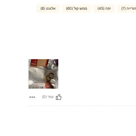
דייה (7)
יפה (45)
ממש קול (60)
אלגנט (8)
עוזר (0)