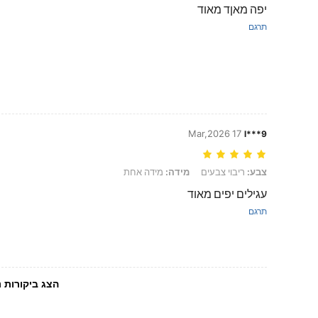
יפה מאןד מאוד
תרגם
17 Mar,2026
l***9
צבע: ריבוי צבעים, מידה: מידה אחת
צבע:
ריבוי צבעים
מידה:
מידה אחת
עגילים יפים מאוד
תרגם
הצג ביקורות נ