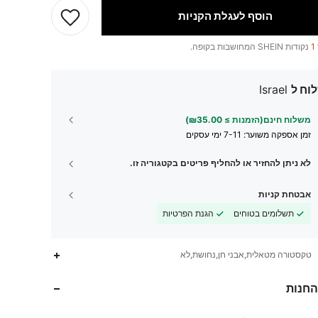
הוסף לעגלת הקניות
1
נקודות SHEIN המחושבות בקופה.
וח ל
Israel
משלוח חינם(הזמנות ≥ ₪35.00)
זמן אספקה ​​משוער:
7-11 ימי עסקים
לא ניתן להחזיר או להחליף פריטים בקטגוריה זו.
אבטחת קניות
תשלומים בטוחים
הגנת הפרטיות
טקסטורה מטאלית,אבני חן,נחושת,לא
694
72
4.92
החנות
694
72
4.92