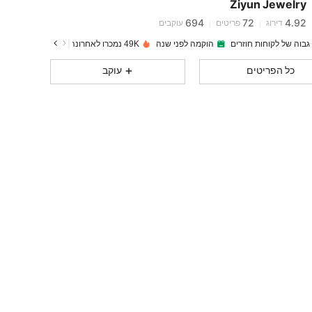
Ziyun Jewelry
694
72
4.92
דירוג
פריטים
עוקבים
גבוה של לקוחות חוזרים
הוקמה לפני שנה
49K נמכרו לאחרונה
694
72
4.92
כל הפריטים
עוקב
694
72
4.92
694
72
4.92
694
72
4.92
694
72
4.92
694
72
4.92