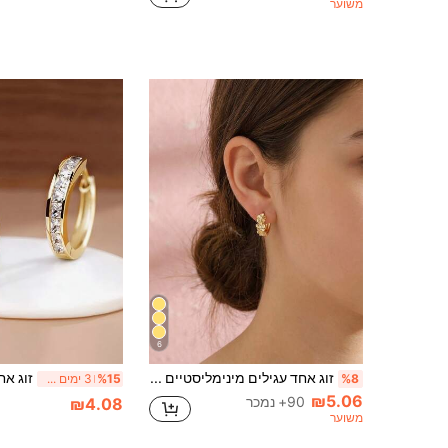
משוער
6
זוג אחד עגילים מינימליסטיים מפלדת אל-חלד בצורת לב, עדינים ללבוש יומיומי לילדות
%8
%15
3 ימים אחרונים
₪5.06
90+ נמכר
₪4.08
משוער