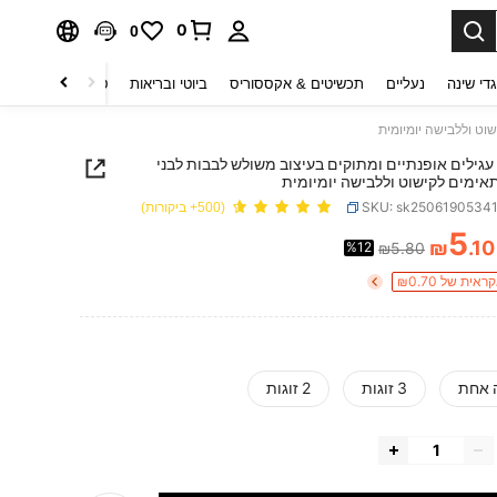
0
0
די שינה
נעליים
תכשיטים & אקססוריס
ביוטי ובריאות
טקסטיל לבית
ט
וט וללבישה יומיומית
 עגילים אופנתיים ומתוקים בעיצוב משולש לבבות לבני
תאימים לקישוט וללבישה יומיומית
SKU: sk2506190534
(500+ ביקורות)
5
₪
.10
%12
₪5.80
PRICE AND AVAILABIL
ית של ₪0.70
 אחת
3 זוגות
2 זוגות