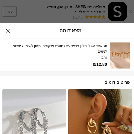
אפליקציית SHEIN - מוכן, הכן, סטייל!
×
קחו
שווה לנסות, שווה לקנות
(1,345)
מצא דומה
זוג אחד עגילי תליון פרפר עם נחושת זירקוניה, מגוון לשימוש יומיומי
לנשים
זהב
₪12.80
פריטים דומים