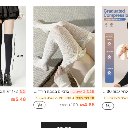
גרביים לנשים בלחץ גבוה 20-30 מ"מ כספ"ג מעל הברך, נושמים ורכים להרזיית הרגליים, עם אצבעות פתוחות [אנא עיינו בטבלת המידות לפני הרכישה]
גרביים בגובה הירך לנשים מבד תחרה עם קשת וקפלים, בסגנון לוליטה מתוק, מתאימות ללבוש אופנתי יומיומי, נוחות וחמות
%25
3 ימים אחרונים
%2
ב חמוד-מתוק נשים מעל גרבי הברך
1# רבי מכר
ב בד סרוג נשים מעל גרבי הברך
₪5.48
₪4.65
100+ נמכר