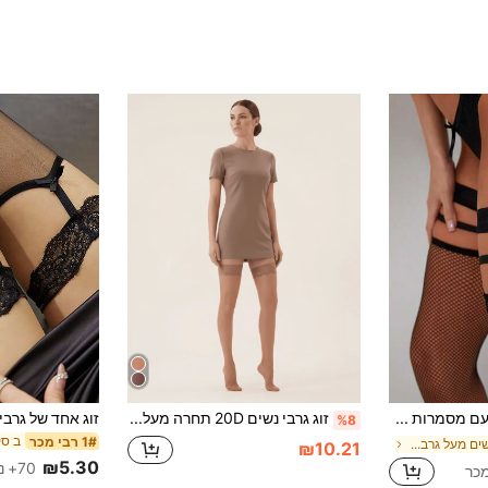
גרביונים גבוהים עם מסמרות חלולות לנשים, גרביים שקופות סקסיות מעל הברך, לא במידות גדולות, נעימות
זוג גרבי נשים 20D תחרה מעל הברך עם סיליקון נגד החלקה, סקסי ואופנתי
%8
1# רבי מכר
ב ארגייל נשים מעל גרבי הברך
₪10.21
₪5.30
70+ נמכר