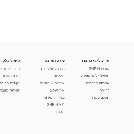
מידע לגבי החברה
עזרה תמיכה
טיפול בלקוח
אודות SHEIN
מידע למשלוחים
תיצור איתנו ק
מפעיל בלוגר אופנה
החזרות
צורת תשלום
אחריות חברתית
איך לבצע הזמנה
נקודות הבונוס של
קריירה
איך לעקוב
שאלות נפוצות
הסכם פשרה
מדריך המידות
SHEIN VIP
ההחזר