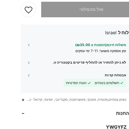
 מוצר זה אזל
אזל מהמלאי
וח ל
Israel
משלוח חינם(הזמנות ≥ ₪35.00)
זמן אספקה ​​משוער:
7-11 ימי עסקים
לא ניתן להחזיר או להחליף פריטים בקטגוריה זו.
אבטחת קניות
תשלומים בטוחים
הגנת הפרטיות
338
68
4.80
נשים,צמחים,פנטזיה, פאנקי, פאשניסטה, סקנדינבי, יומיומי, קז'ואל -נח, קז'ואל -יומיומי
החנות
338
68
4.80
YWGYFZ