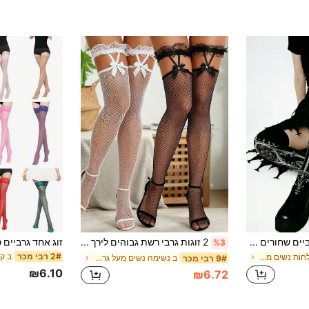
זוג גרביים שחורים מעל הברך בסגנון כנסייה כהה, תלבושת למסיבת הלווין, גרביים שחורים צמודים עד הברך לנשים בסגנון Y2K, גרביים מעל הברך בסגנון הראג'וקו, טייטס גותי פאנק לנשים
2 זוגות גרבי רשת גבוהים לירך עם תחרה עליונה, סרט וגרטר, סגנון Y2K לנשים
%3
2# רבי מכר
ב ספיחת לחות נשים מעל גרבי הברך
ב נשימה נשים מעל גרבי הברך
9# רבי מכר
₪6.10
₪6.72