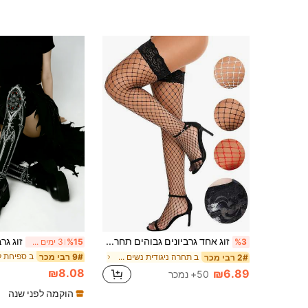
זוג אחד גרביונים גבוהים תחרה לנשים, עם סיליקון נגד החלקה, גרביונים סקסיים וסטייט אפ, שנה 2, שנה 2
%3
%15
3 ימים אחרונים
9# רבי מכר
ב תחרה ניגודית נשים מעל גרבי הברך
2# רבי מכר
₪8.08
₪6.89
50+ נמכר
הוקמה לפני שנה