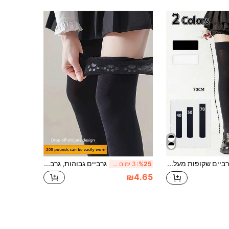
1-2 זוגות גרביים שקופות מעל הברך לנשים, גרבי קיץ ארוכות, גרביים עד הברך לאביב/סתיו, עשויות מבד קטיפה, גמישות, מתאימות למשקל מתחת ל-140 פאונד
גרביים גבוהות, גרביים ארוכות, גרביונים גבוהים, גרבי סיליקון נגד החלקה לחורף ולסתיו, גרביים נעימות
%25
3 ימים אחרונים
₪4.65