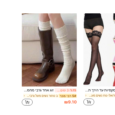
זוג אחד גרביים סקסיות עד הירך תחרה אדומות לנשים, גרביים שחורות עד הברך, גרביים עד הברך לנשים, גרביים עד הברך, מתאים ללבוש יומיומי, דייטים, מסיבות, חג המולד, ליל כל הקדושים, יום האהבה ואירועים אחרים, מתנה לנשים, שנה 2
זוג אחד גרבי מחממי רגליים חלולות, גרביים סרוגות עד אמצע השוק, גרביים לבנות מתוקות ורב-תכליתיות לסתיו/חורף
%15
3 ימים אחרונים
ב קז'ואל-נוח נשים מעל גרבי הברך
ב טהור נשים מעל גרבי הברך
5# רבי מכר
₪9.10