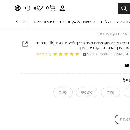
0
0
די שינה
נעליים
תכשיטים & אקססוריס
ביוטי ובריאות
טקסטיל לבית
ט
זוג אחד גרבי תחרה מקסימים מעל הברך לנשים, סגנון JK, גרביים
עד הירך, גרביים דקות עד הירך
SKU: si26030213244851
(2 ביקורות)
₪
PRICE AND AVAILABIL
ייל
וָרוֹד
מִשׁמֵשׁ
סָגוֹל
 אחת