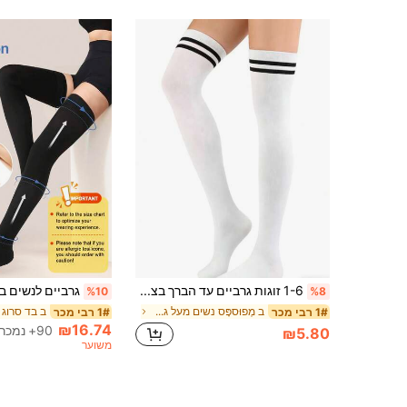
1-6 זוגות גרביים עד הברך בצבע אחיד עם פסים כפולים, סגנון בית ספר יומיומי
%10
%8
ב מְפוּספָּס נשים מעל גרבי הברך
1# רבי מכר
1# רבי מכר
₪16.74
90+ נמכר
₪5.80
משוער