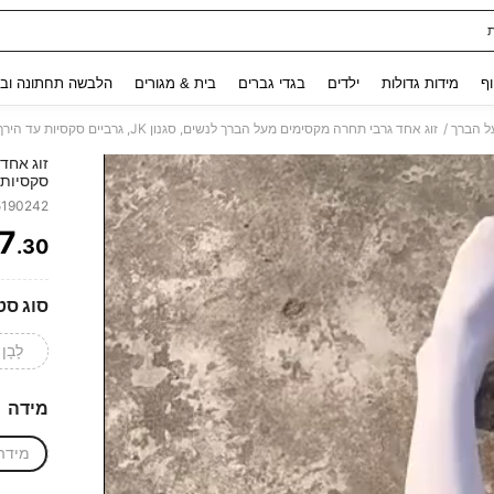
Use up and down arrow keys to חיפוש אחרון and לחפש ולמצוא. Press Enter to select.
וף
מידות גדולות
ילדים
בגדי גברים
בית & מגורים
הלבשה תחתונה ובג
/
ל הברך
זוג אחד גרבי תחרה מקסימים מעל הברך לנשים, סגנון JK, גרביים סקסיות עד הירך, גרביים דקות עד הירך
סקסיות 
5190242
7
.30
ITY
סוג סט
לָבָן
מידה
מידה