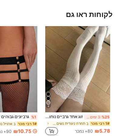
לקוחות ראו גם
4
זוג אחד גרביים נוחות מעל הברך לנשים (מתאים למשקל 60 ק"ג ומטה) תחרה לבנה, לשימוש יומיומי רב-תכליתי
%25
3 ימים אחרונים
%1
ב תחרה ניגודית נשים מעל גרבי הברך
1# רבי מכר
1# רבי מכר
₪5.78
₪10.75
80+ נמכר
90+ נמכר