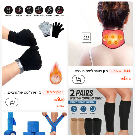
53 עוקבים
4.86
מגן צוואר לחימום עצמי, חם ועמיד בפני רוח למזגן, יוניסקס, ציוד מגן לספורט וכושר
%18
ימים אחרונים 1
5
₪
.66
1 יחידה/סט של גרביים וכפפות הזעה לסאונה, מתאים לקיץ וסתיו, גרביים וכפפות הזעה
%10
ימים אחרונים 1
9
₪
.99
משוער