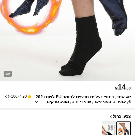
1/9
14
₪
.00
זוג אחד, כיסויי נעליים חדשים לחומר PU לשנת 202
)
100+
(
4.90
6, עמידים בפני זיעה, שומרי חום, מונע סדקים,
ציפוי לחות, סופגים ונושם, מתאים לספורט ולש
ימוש ביתי
צבע: כחול