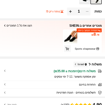
כמות:
נותרו רק 5!
מוכרים אחרים ב-SHEIN
הצג את כל 1 המוכרים
המחיר הנמוך ביותר
8
₪
.78
Sports shapewear
משלוח ל
Israel
משלוח חינם(הזמנות ≥ ₪35.00)
זמן אספקה ​​משוער:
7-11 ימי עסקים
החזרות בחינם
תשלומים בטוחים · הגנת הפרטיות
4.90
(100+)
הצג עוד