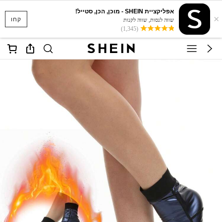
אפליקציית SHEIN - מוכן, הכן, סטייל!
×
קחו
שווה לנסות, שווה לקנות
(1,345)