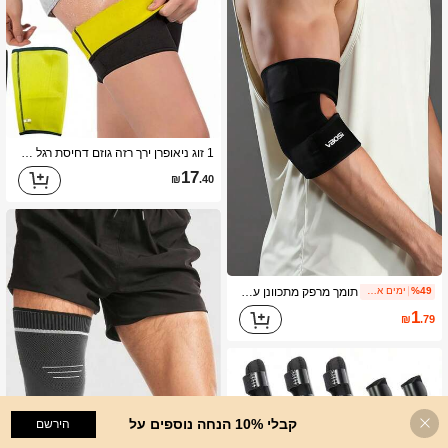
1 זוג ניאופרן ירך רזה גוזם דחיסת רגל שרוול להקת יוניסקס ספורט אימון חדר כושר אביזרים
17
₪
.40
תומך מרפק מתכוונן עם סגירת סקוטש, שרוול מרפק דחיסה נושם, מגן מרפק יוניסקס, שרוול מפרק לספורט, מתאים להרמת משקולות, רכיבה על אופניים, טניס, בדמינטון, אימון, אביזרי ציוד למכון כושר
%49
ימים אחרונים 1
1
₪
.79
קבלי 10% הנחה נוספים על
הוסף לעגלת הקניות
הירשם