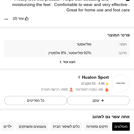
moisturizing
the
feet
.
Comfortable
to
wear
and
very
effective
.
.
Great
for
home
use
and
foot
care
עוזר
(0)
פרטי המוצר
53 עוקבים
4.86
חומר:
פוליאסטר
הרכב:
92% פוליאסטר, 8% אלסטיין
53 עוקבים
4.86
הצג עוד
53 עוקבים
4.86
53 עוקבים
4.86
Hualon Sport
53 עוקבים
4.86
5K+ נמכרו לאחרונה
500+ רכישה חוזרת
53 עוקבים
4.86
עוקב
כל הפריטים
53 עוקבים
4.86
53 עוקבים
4.86
אתה עשוי גם לאהוב
53 עוקבים
4.86
מומלצים
תיקים ומזוודות
כלים לשיפור הבית
צעצועים ומשחקים
ילדים
53 עוקבים
4.86