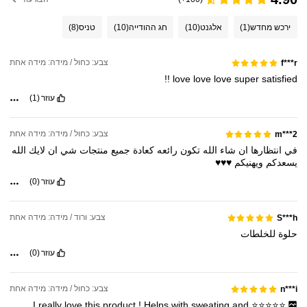
ירכש מחדש
(1)
אלגנט
(10)
חג ההודייה
(10)
טניס
(8)
צבע: כחול / מידה: מידה אחת
f***r
!!
love
love
love
super
satisfied
עוזר
(1)
צבע: כחול / מידה: מידה אחת
m***2
في
انتظارها
ان
شاء
الله
تكون
رائعه
كعادة
جميع
منتجات
شي
ان
لايك
الله
يسعدكم
ويهنيكم
♥️♥️♥️
עוזר
(0)
צבע: ורוד / מידה: מידה אחת
S***h
حلوة
للخلطات
עוזר
(0)
צבע: כחול / מידה: מידה אחת
n***i
I
really
love
this
product
!
Helps
with
sweating
and
⭐️⭐️⭐️⭐️⭐️