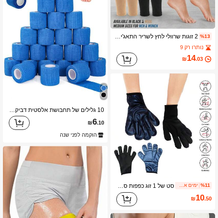
2 זוגות שרוולי לחץ לשריר התאג'ים יוניסקס, גרבי תמיכה לרגל, רכים אלסטיים עם התאמה נוחה, מתאימים לריצה, אימון, פעילויות יומיומיות, ספורט, גרבי ספורט, שחור/בז', מידה M
%13
נותרו רק 9
14
₪
.03
10 גלילים של תחבושת אלסטית דביקה בצבע כחול - מתאימה לכדורגל, כדורסל, כושר ומגוון ענפי ספורט
6
₪
.10
הוקמה לפני שנה
סט של 1 זוג כפפות סאונה לזיעה עם שמירת חום ו-1 זוג שרוולי רגליים, בד תרמי עם בטנת פולימר כסופה להגברת הזיעה, גוף אלסטי מעצב ומחטב לאימון, כושר, יוגה ורכיבה, אביזרי זיעה להרזיה לגברים ונשים לאימוני ספורט
%11
ימים אחרונים 1
10
₪
.50