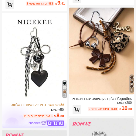
9
ה - שרוך נשלף רב תכליתי לתיקים, כרטיס
.41
₪
%3
3 ימים אחרונים
ים, מפתחות, נוח לשימוש יומיומי, מתנה
אישית
5
12
Yogodlns תליון תיק מעוצב עם דוגמה או
200+ נמכר
פנתית, אביזרי תיק דקורטיביים קטנים, מ
8# רבי מכר
ב מחזיק מפתחות אלמנט חרוזים תליון
תנה, קישוט לתיק אוזניות לנשים וסטודנט
10
.88
₪
%15
2 ימים אחרונים
50+ נמכר
יות, תליון מפתח עם פפיון
8
.08
₪
%15
2 ימים אחרונים
Nicekee