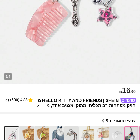
1/4
16
₪
.00
HELLO KITTY AND FRIENDS | SHEIN מ
)
500+
(
4.88
חזיק מפתחות רב תכליתי מתוק ומגניב אחד, מ
צויד באבזם מתכת בצורת לב, בשילוב עם אקרי
ליק מבריק, תליון כוכב/גולגולת נמר, תגית אותיות, מ
סרק קטן נייד ורוד ותליון מראה וינטג', יכול לשמש כ
צבע: ססגוניות S
קישוט תלייה למפתחות, לקישוט תיקים, ובעל ערך א
ספנות ופונקציונליות לשימוש יומיומי.