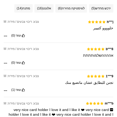
ירכש מחדש
(5)
לוגיסטיקה מהירה
(6)
אלגנט
(16)
מתנה
(14)
צבע: ריבוי צבעים / מידה: M
h***j
حلوووو
كتييير
עוזר
(0)
צבע: ריבוי צבעים / מידה: M
b***8
אההההשלמותתתת
עוזר
(0)
צבע: ריבוי צבעים / מידה: M
9***1
تجنن
للبطايق
عشان
ماتضيع
منك
עוזר
(1)
צבע: ריבוי צבעים / מידה: M
m***b
very
nice
card
holder
I
love
it
and
I
like
it
❤️
very
nice
card
holder
I
love
it
and
I
like
it
❤️
very
nice
card
holder
I
love
it
and
I