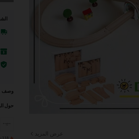
الشح
وصف
حول ال
عرض المزيد
118 تم بيعها مؤخرًا