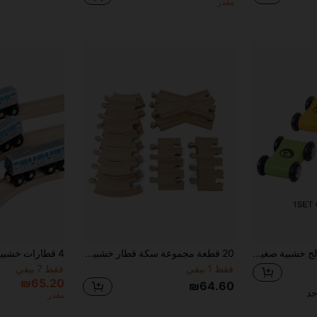
مقدر
طقم من 4 سيارات تزلج خشبية صغيرة للأطفال،ألعاب سباق بالعطالة مع ملحقات، ملقاط للأطفال، مسار عقبات الأطفال، خشبي، عودة إلى المدرسة
20 قطعة مجموعة سكة قطار خشبية - تشمل 2 قطعة سكة مستقيمة متقاطعة - متوافقة مع معظم العلامات التجارية الرئيسية
فقط 1 بيقي
فقط 7 بيقي
₪65.20
₪64.60
حد
مقدر