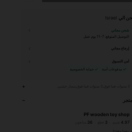
ن الي
Israel
شحن مجاني
التوصيل المتوقع:
7-11 يوم عمل
إرجاع مجاني
أمن التسوق
مدفوعات آمنة
حماية الخصوصية
36
3
4.97
3 سنوات فما فوق,3 سنوات فما فوق,مسار خشبي
36
3
4.97
متجر
36
3
4.97
36
3
4.97
PF wooden toy shop
36
3
4.97
تقييم
قطع
متابعون
U***l
تمت متابعة
منذ 1 يوم
36
3
4.97