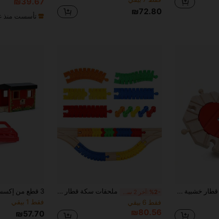
₪39.67
طلبات أكثر من ₪745
محدود الوقت
₪72.80
تأسست منذ عا
قطعتان من لعبة سكة قطار خشبية مع أقراص دوارة حمراء - تضيف متعة وتحكم اتجاهي لتجميع السكة - متوافقة مع ألعاب قطارات خشبية
ملحقات سكة قطار خشبية، موصلات سكة ملونة، متوافقة مع أبرز علامات السكك الخشبية الرئيسية لتخطيط مرن للسكة
%2-
آخر 2 ساعة أيام
فقط 1 بيقي
فقط 6 بيقي
₪80.56
₪57.70