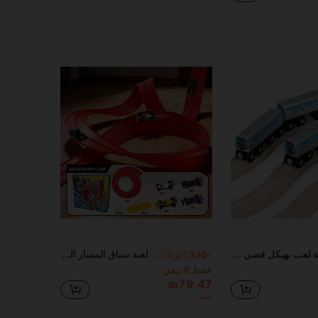
4 قطارات خشبية لعب بهيكل فضي ممتد وتصميم 8 عجلات، متوافقة مع أشهر علامات قضبان القطارات الخشبية
لعبة سباق المسار المزدوج (بطول 4 أمتار)، مجموعة سباق المسار المزدوج الجديدة DIY مع مسار ناعم، سباق الأطفال، تطوير بصري وعقلي عملي، هدية عيد ميلاد، هدية عيد الميلاد، لعبة STEM للتعليم المبكر للأولاد والبنات، هدية العودة إلى المدرسة
%10-
آخر 2 ساعة أيام
فقط 6 بيقي
₪79.47
مقدر