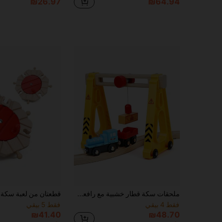
₪26.97
₪64.94
ملحقات سكة قطار خشبية مع رافعة متحركة وقطار بضائع قابل للفصل، متوافقة مع أبرز علامات السكك الخشبية، مجموعة ألعاب قطار إبداعية
فقط 4 بيقي
فقط 5 بيقي
₪41.40
₪48.70