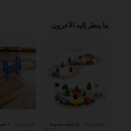
ما ينظر إليه الآخرون
32 قطعة مجموعة سكة قطار خشبية DIY طقم بناء مع مشاهد طبيعية للتعلم المبكر والتطوير للأطفال، أفكار هدايا عيد الميلاد، نشاط عائلي ضروري
%15-
اليوم الأخير
%3-
آخر 2 ساعة أيام