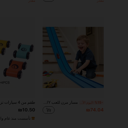
مقدر
مقدر
مسار مرن للعب DIY مزدوج المسار مع 4 سيارات ألعاب ماصة للصدمات، مسار قابل للطي، هدية لعبة للأطفال
%15-
اليوم الأخير
₪10.50
₪74.04
تأسست منذ عام وا