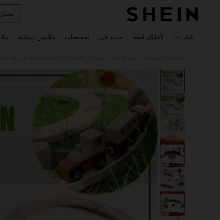
مسار 
 navigate search
فئات
لأجلكم فقط
جديد في
تخفيضات
ملابس نسائية
ملا
/
/
/
الصفحة الرئيسية
دمى وألعاب
سيارات الأطفال وألعاب التحكم عن بعد
لع