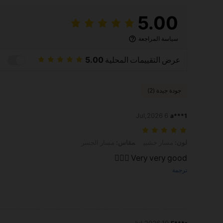
5.00
سياسة المراجعة
عرض التقييمات المحلية
5.00
جودة جيدة (2)
6 Jul,2026
a***1
لون: مسار خشبي, مقاس: مسار الجسر
لون:
مسار خشبي
مقاس:
مسار الجسر
Very very good ❤️‍🔥🌸
ترجمة