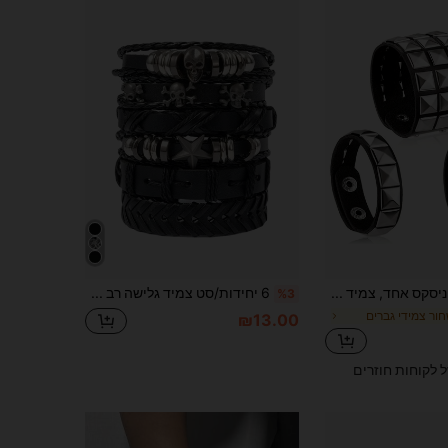
צמיד עור יוניסקס אחד, צמיד פאנק מסמרות, צמיד עור מתכוונן עם מסמרות רוק פאנק, צמיד פתוח עם מסמרות משובצות בסגנון פאנק רוק גותי יוניסקס, אביזר מתכת למסיבת ליל כל הקדושים
6 יחידות/סט צמיד גלישה רב שכבתי מעור PU עם גולגולת וכוכבים בסגנון גותי, מתאים ללבישה יומיומית על ידי גברים, אידיאלי כמתנה למשפחה או לחבר
%3
ור צמידי גברים
₪13.00
ל לקוחות חוזרים