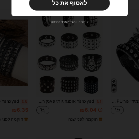
לאסוף את כל
משתמש חדש
33
קופון מוצר
%הנחה
מוגבל ל-₪270
קופונים אושרו לאחר הכניסה
הזמנות ₪486+
מוגבל בזמן
משתמש חדש
31
קופון מוצר
%הנחה
מוגבל ל-₪539
הזמנות ₪745+
מוגבל בזמן
Xiacheng 1/3 צמידי עור PU בסגנון פאנק רוק לנשים, תכשיטי אקססורי פופ שנות ה-80 וה-90 אמו, רטרו עם מסמרים, מתכווננים, עטיפה לפרק היד
Yanxyad אופנה גותי פאנק רטרו Multi Chain ריקודי רחוב אביזרים לזוגות
%8
%1
₪6.35
₪6.04
הוקמה לפני שנה
הוקמה לפני ש