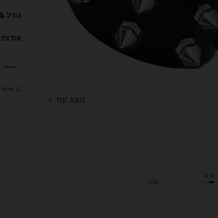
גודל &
אודות 
שיעור 
הצג עוד
גדול
11%