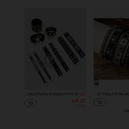
Yanxyad סט של 1/4 צמידי עור PU רחבים עם גולגולת ופנטגרם - צמיד עור רב-שכבתי עם מסמרים וגולגולת מחרוזות בעבודת יד, מתנה תכשיט אידיאלית לגברים ונערים בני גיל ההתבגרות, בחירה מושלמת לחובבי פאנק רוק
9 יחידות מסמרת גולגולת בסגנון פאנק צמיד עור PU, מסמרת רוק גותי מוגזם צמיד לשני המינים, רב תכליתי לפסטיבל, זוג, סטודנט, לבוש יומי אופנה וינטג'
%5
₪6.27
משוער
נה