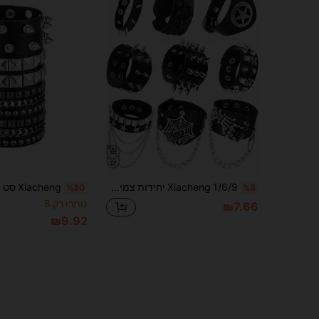
Xiacheng 1/6/9 יחידות צמיד עור PU עם שיניים וניטים שחור, צמיד פאנק עם מסמרים, צמיד עטיפה עם כפתור תפס מתכת, רצועת פרק יד לגברים ונשים
%20
%3
נותרו רק 8
₪7.66
₪9.92