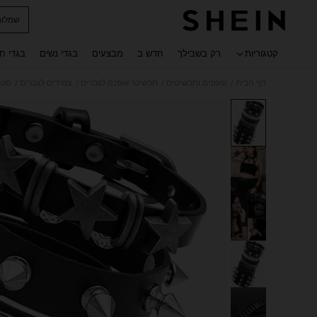
שמלות
 navigate search
קטגוריות
רק בשבילך
חדש ב
מבצעים
בגדי נשים
בגדי ח
/
/
/
/
דף הבית
שעונים ותכשיטים
תכשיטי אופנה לגברים
צמידים לגברים
סט 