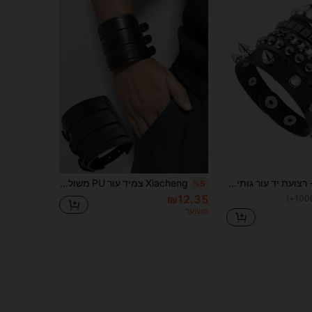
צמיד עור פאנק - רצועת יד עור גותית עם ניצבים מתכתיים - אביזרי פאנק רוק משנות ה-80 לגברים ונשים
Xiacheng צמיד עור PU משולש בסגנון פאנק רוק שחור מתכוונן 1/2 יחידות, מתאים לגברים, זוגות ומסיבות
%5
₪12.35
משוער