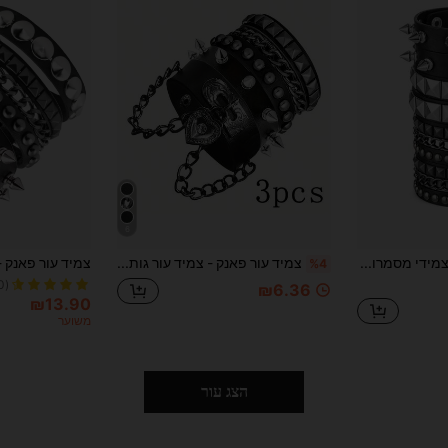
6
Xiacheng סט צמידי מסמרות 2/6 יחידות, צמיד עור מסמרות בסגנון פאנק מתאים לנשים וגברים, צמיד שרשרת וינטג' משנות ה-80, אביזרי רוק גותי
צמיד עור פאנק - צמיד עור גותי עם ניטים ממתכת צמיד PU אמו - אביזרי פאנק רוק משנות ה-80 לגברים ונשים (1/3 יחידות)
%4
(1000+)
₪6.36
₪13.90
משוער
הצג עור