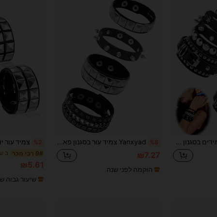
Yanxyad סט צמידים בסגנון פאנק בסגנון פאנק בסגנון 1/4 יחידות, אביזרי צמיד פאנק נוסטלגי אלטרנטיביים משנות ה-80, צמידי חפת מעור PU מעור Y2K, יוניסקס
Yanxyad צמיד עור בסגנון פאנק עם מסמרות, צמיד עור PU עם מסמרות לשני המינים, סט צמידי מסמרות פאנק רוק, צמיד עור שחור עם מסמרות פאנק עם צמיד עוטף וצמיד עם כפתור, סט מתנה לגברים ולנשים
%2
%8
ב שח
9# רבי מכר
₪7.27
₪5.61
הוקמה לפני שנה
שיעור גבוה ש