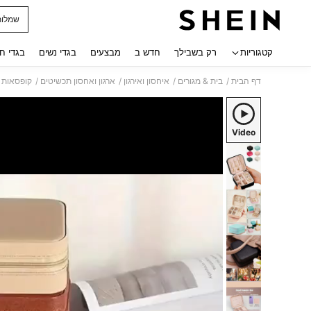
שמלות
 navigate search
קטגוריות
רק בשבילך
חדש ב
מבצעים
בגדי נשים
בגדי ח
/
/
/
/
דף הבית
בית & מגורים
איחסון ואירגון
ארגון ואחסון תכשיטים
קופסאות 
Video