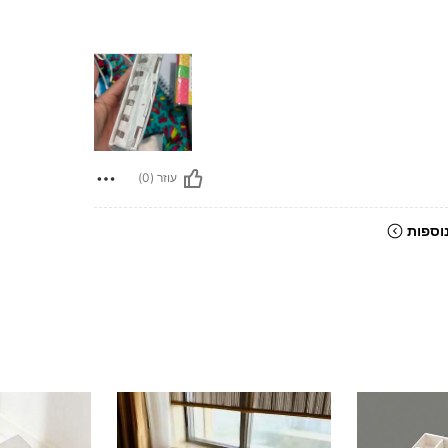
עוזר (0)
וספות