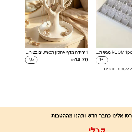
RQQM 1pc מגש תצוגת תכשיטים מקטיפה 15/18-תאים לשרשראות ותליונים
1 יחידה מדף אחסון תכשיטים בצורת עץ, מגש תצוגת תכשיטים בצורת יד משרף לבן, מעמד תצוגה לטבעות, שרשראות ועגיליים, מתאים לשידת איפור בחדר השינה, מגש למפתחות ותכשיטים, מתנת קישוט לשידת איפור
₪14.70
ל לקוחות חוזרים