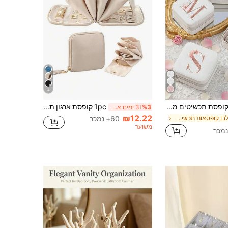
4
קופסת תכשיטים מיני אלגנטית לנסיעות לנשים ולאימהות, קופסת אחסון ורודה עם עיטור פרחוני ואות ראשית, מארגן קומפקטי לעגילים וטבעות, מתנה לאחסון תכשיטים לחופשת דבש, יום הולדת, יום נישואין, נסיעות, חוץ וחזרה לבית הספר
1pc קופסת ארגון תכשיטים לנסיעות, נרתיק תכשיטים קטן עם תאים, מתאים לנסיעות נשים, יכול לאחסן שרשראות, עגילים, צמידים, מושלם כמתנה לאמא, חברים, סגנון אקראי
%3
3 ימים אחרונים
₪12.22
ב לבן קופסאות תכשיטים
60+ נמכר
משוער