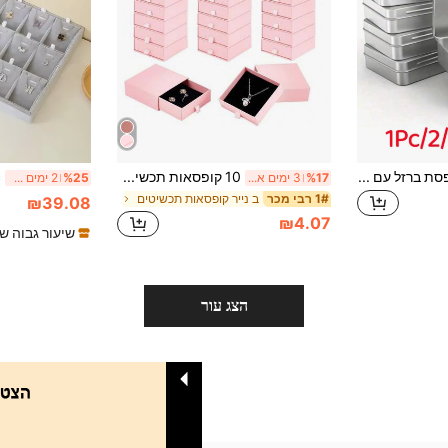
1/2/3/4/6 יחידות קופסת ברזל עם מכסה נפתח, מיכל קטן נייד, קופסת אחסון מיני, משמשת לסיכות דקורטיביות, מסמרים, חרוזי אמנות, עגילים ותכשיטים, מיכלי יצירה
10 קופסאות תכשיטים קטנות וורודות מקרטון עם מכסים ודיפון ספוג, קופסאות תצוגה ואחסון לתכשיטים לטבעות, עגילים ושרשראות, קופסאות מתנה למסיבות וחגים לחברים ובני משפחה
%17
3 ימים אחרונים
%25
2 ימים אחרונים
ב נייר קופסאות תכשיטים
1# רבי מכר
₪39.08
₪4.07
שיעור גבוה ש
הצג עור