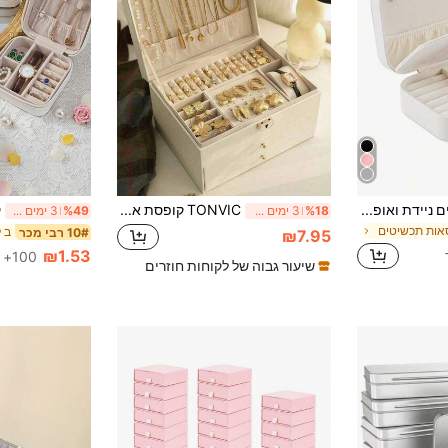
קופסת אחסון תכשיטים ניידת ואופנתית אחת, נוחה לנסיעות עם עגילים, שרשראות, טבעות, קופסת ארגון תכשיטים אופנתית לנשים, חיונית מושלמת לנסיעות לחזרה לבית הספר/מעונות, מתנה אידיאלית לחג המולד, חג ההודיה, ראש השנה, יום האהבה לשמירה על אביזרים מסודרים ומאורגנים.
TONVIC קופסת אחסון תכשיטים בקיבולת גדולה, 1 יחידה, עשויה מעור PU, עיצוב מגירה עם מנעול, סגנונות מרובים זמינים, מתאימה לשרשראות, עגילים, צמידים, טבעות, שעונים ואביזרי תכשיטים אחרים. בחירה למתנת חג. מארגן אחסון לנשים, פריט חיוני לנסיעות, עזר לאחסון במעונות לשיבה ללימודים.
%18
3 ימים אחרונים
%49
3 ימים אחרונים
סאות תכשיטים
10# רבי מכר
₪7.95
₪1.53
100+ נמכר
שיעור גבוה של לקוחות חוזרים