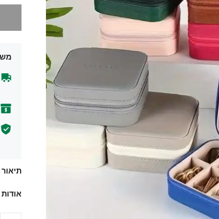
מצטערים,
משל
תיאור
אודות 