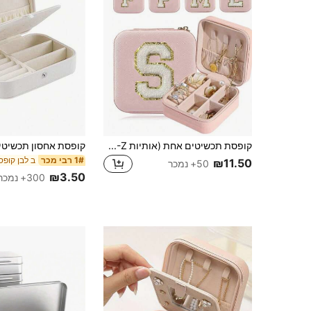
קופסת תכשיטים אחת (אותיות A-Z), קופסת תכשיטים, מגש תכשיטים, מדף אחסון עגילים ושרשראות, צלחת אחסון, קופסת תכשיטים ניידת לנסיעות, אחסון עונתי, קופסת אחסון טבעת ועגילים ושרשראות, מדף תצוגה - קופסת מתנה מתאימה לבנות ולנשים, קופסת מתנה ליל כל הקדושים, קופסת מתנה לחג המולד
ב לבן קופ
1# רבי מכר
₪11.50
50+ נמכר
₪3.50
300+ נמכר