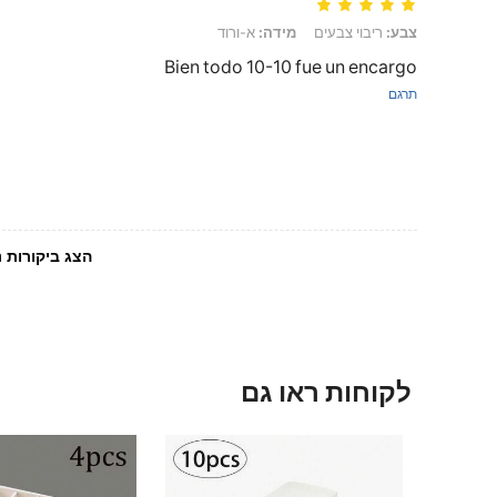
צבע: ריבוי צבעים, מידה: א-ורוד
צבע:
ריבוי צבעים
מידה:
א-ורוד
Bien todo 10-10 fue un encargo
תרגם
הצג ביקורות נ
לקוחות ראו גם