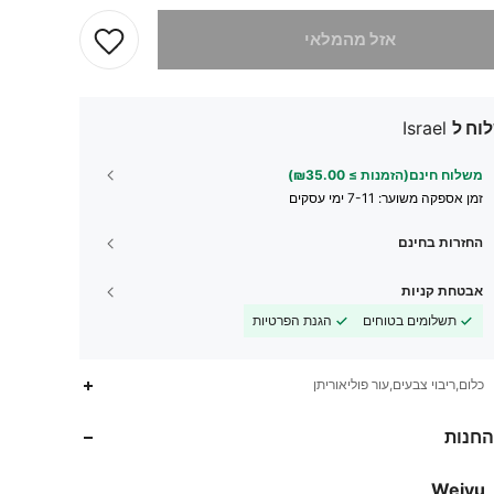
 מוצר זה אזל
אזל מהמלאי
וח ל
Israel
משלוח חינם(הזמנות ≥ ₪35.00)
זמן אספקה ​​משוער:
7-11 ימי עסקים
החזרות בחינם
אבטחת קניות
תשלומים בטוחים
הגנת הפרטיות
כלום,ריבוי צבעים,עור פוליאוריתן
5K
49
4.91
החנות
5K
49
4.91
Weiyu