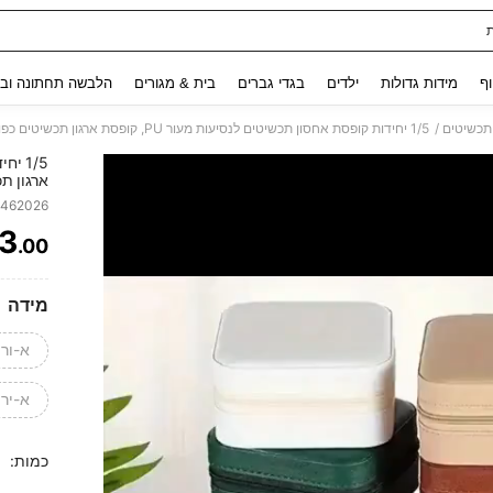
Use up and down arrow keys to חיפוש אחרון and לחפש ולמצוא. Press Enter to select.
וף
מידות גדולות
ילדים
בגדי גברים
בית & מגורים
הלבשה תחתונה ובג
/
תכשיטים
ארגון ת
תכשיטים
6462026
חיוניים
3
מושלמת 
.00
ITY
מידה
א-ורו
א-ירו
כמות: